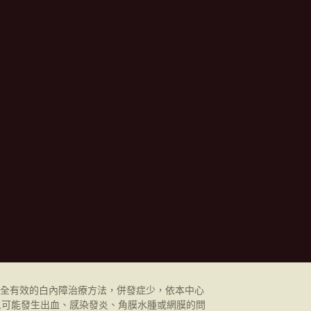
全有效的白內障治療方法，併發症少，依本中心
,可能發生出血、感染發炎、角膜水腫或網膜的問