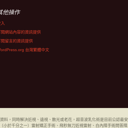
其他操作
登入
訂閱網站內容的資訊提供
訂閱留言的資訊提供
ordPress.org 台灣繁體中文
資料，同時解決近視、遠視、散光或老花，超音波乳化術是目前公認最安
（小於千分之一）
雷射矯正手術、飛秒無刀近視雷射、白內障手術問答障