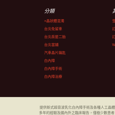
分類
×晶狀體混濁
台北免留車
台北房屋二胎
台北當鋪
W
汽車晶片鑰匙
白內障
白內障手術
白內障治療
提供新式超音波乳化
白內障
手術及各種人工晶體
多年的經驗及國內外之臨床報告，僅極少數患者