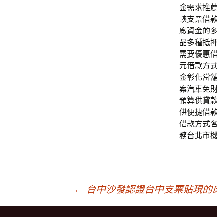
金需求推
峽支票借
廠資金的
品多種抵
需要優惠
元借款方
金彰化當
案汽車免
預算供貸
供便捷借
借款方式
務台北市
文
←
台中沙發認證台中支票貼現的