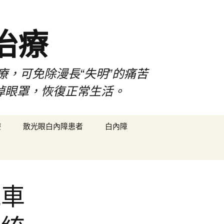
治療
療，可免除漫長“失明”的痛苦
掉眼罩，恢復正常生活。
搜
療
散光眼白內障患者
白內障
尋
關
鍵
字:
汽車