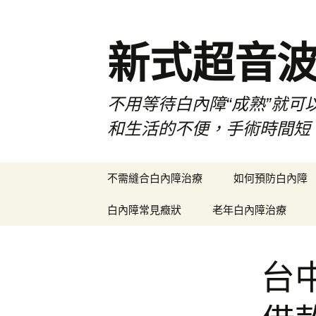
新式超音
不用等待白內障“成熟”就可
和生活的不便，手術時間短
跳
不需縫合白內障治療
如何預防白內障
至
主
白內障常見癥狀
老年白內障治療
要
內
容
台