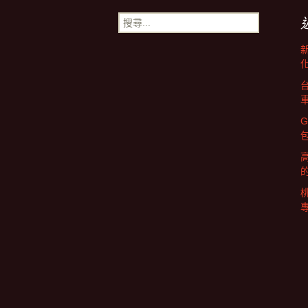
章
搜
尋
導
關
鍵
字:
覽