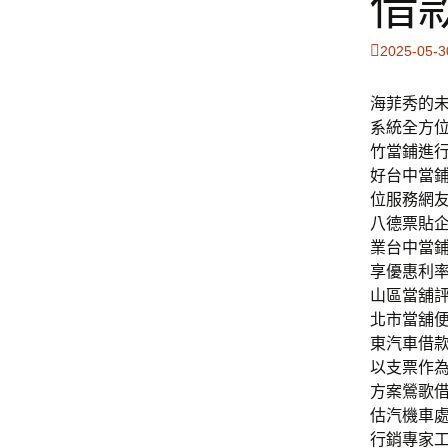
借
2025-05-3
海菲秀的未
系統全方
竹當鋪進
好台中當
位服務網
八德票貼
業台中當
享優惠利
山區當舖
北市當舖
東汽車借
以支票作
方案鶯歌
估汽機車
行銷專家