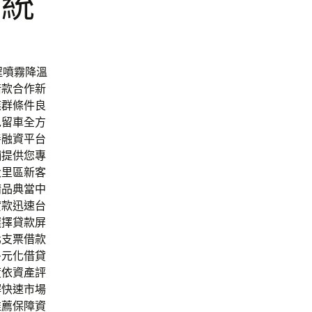
系統
程噴霧降溫
借款合作新
族群條件良
免留車全方
善融資平台
舖提供您專
大里區新客
精品典當中
貸款迅速台
選擇貸款屏
北支票借款
多元化借貸
度依資產評
解快速市場
推薦保障資