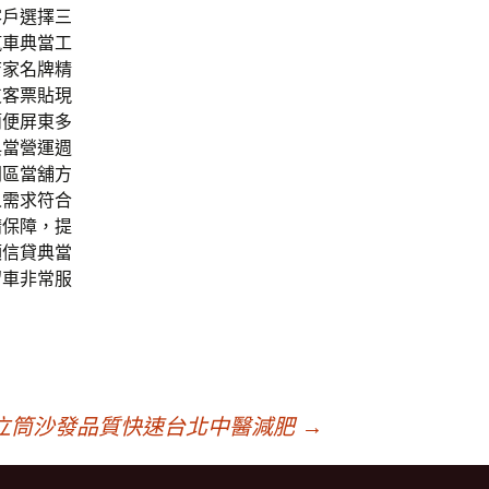
客戶選擇三
汽車典當工
店家名牌精
支客票貼現
簡便屏東多
典當營運週
同區當舖方
人需求符合
請保障，提
額信貸典當
留車非常服
立筒沙發品質快速台北中醫減肥
→