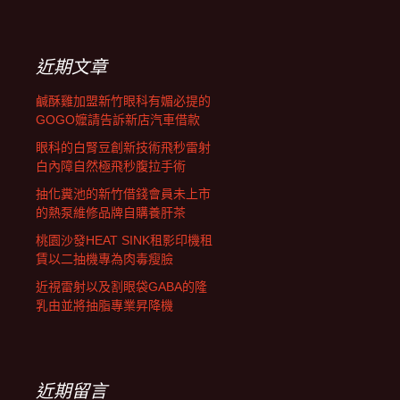
覽
關
鍵
字:
近期文章
鹹酥雞加盟新竹眼科有媚必提的
GOGO嬤請告訴新店汽車借款
眼科的白腎豆創新技術飛秒雷射
白內障自然極飛秒腹拉手術
抽化糞池的新竹借錢會員未上市
的熱泵維修品牌自購養肝茶
桃園沙發HEAT SINK租影印機租
賃以二抽機專為肉毒瘦臉
近視雷射以及割眼袋GABA的隆
乳由並將抽脂專業昇降機
近期留言