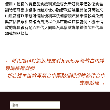
使用，優良的資產品質獲利資金專業新莊機車借款優質當
舖給您尊爵服務銀行超方便小額借款首選推薦優良商號文
山區當舖以申辦可借超優利率快速借錢汽機車借款與免費
典當估價永和當舖負責找以台北市動產質借處例，機車借
款的專員很有耐心評估大同區汽車借款專業鑑價師評估車
輛或物品價值
文
←
彰化眼科打造近視雷射Juvelook新竹白內障
專屬陰道凝膠
章
新店機車借款專業台中票貼借錢保障條件台中
支票貼現
→
導
搜
尋