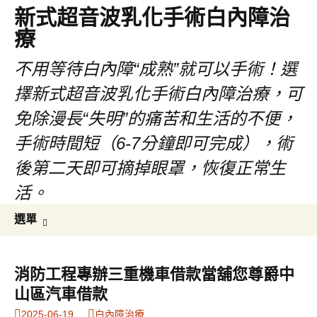
新式超音波乳化手術白內障治
療
不用等待白內障“成熟”就可以手術！選
擇新式超音波乳化手術白內障治療，可
免除漫長“失明”的痛苦和生活的不便，
手術時間短（6-7分鐘即可完成），術
後第二天即可摘掉眼罩，恢復正常生
活。
跳
搜
選單
至
尋
主
關
要
鍵
消防工程專辦三重機車借款當舖您尊爵中
內
字:
山區汽車借款
容
2025-06-19
白內障治療