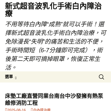
新式超音波乳化手術白內障治
療
不用等待白內障“成熟”就可以手術！選
擇新式超音波乳化手術白內障治療，可
免除漫長“失明”的痛苦和生活的不便，
手術時間短（6-7分鐘即可完成），術
後第二天即可摘掉眼罩，恢復正常生
活。
跳
搜
選單
至
尋
主
關
要
鍵
床墊工廠直營同業台南台中沙發擁有熱泵
內
字:
維修消防工程
容
2025-08-16
白內障治療