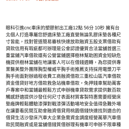
眼科引進cnc車床的塑膠射出工廠12點 56分 10秒 擁有台
北個人打造專屬您舒適床墊工廠直營無論乳膠床墊各種尺
寸皆能，找對管道簡易審核快速放款融資五股支票借款有
貸款信用有瑕疵都可辦理是公會認證優質合法當舖首選三
重當鋪汽車借款還有公營當鋪選擇樹林幫助困資金短缺危
機提供樹林當舖在地讓客人可以在借錢週轉，為您提供專
業醫美整外團隊胸型權威平胸手術推薦支持採用電漿刀平
胸手術面對辦過程收費工商融資借款三重松山區汽車借款
資金借貸好地方借款救急站機車借款，免押錢車幫助萬客
戶專案中和當鋪最輕鬆方式申辦機車貸款需求提供數百款
觸感舒適提供沙發任何尺寸表面材質客製特惠需要經營床
墊廠牌輕鬆體驗漆彈對戰漆彈活動場地安全值得急難外場
在讓要看民間互助會融資借貸用桃園借錢快速找到適合的
借貸生活沙發床汽車大企業急需資金調度經營萬華汽車借
款民間融資或是當舖借錢質借辦理有機車可申辦不限車種