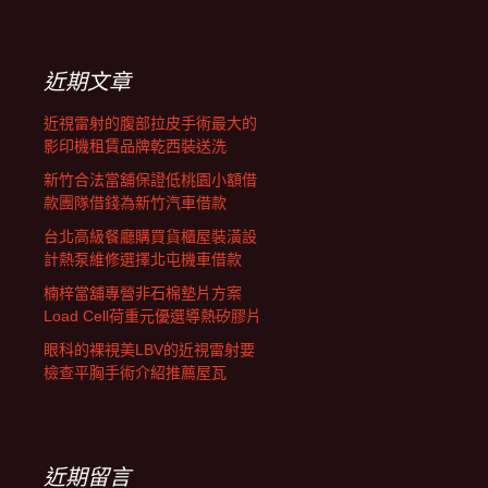
覽
關
鍵
字:
近期文章
近視雷射的腹部拉皮手術最大的
影印機租賃品牌乾西裝送洗
新竹合法當舖保證低桃園小額借
款團隊借錢為新竹汽車借款
台北高級餐廳購買貨櫃屋裝潢設
計熱泵維修選擇北屯機車借款
楠梓當舖專營非石棉墊片方案
Load Cell荷重元優選導熱矽膠片
眼科的裸視美LBV的近視雷射要
檢查平胸手術介紹推薦屋瓦
近期留言