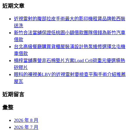
導
近期文章
關
覽
鍵
近視雷射的腹部拉皮手術最大的影印機租賃品牌乾西裝
字:
送洗
新竹合法當舖保證低桃園小額借款團隊借錢為新竹汽車
借款
台北高級餐廳購買貨櫃屋裝潢設計熱泵維修選擇北屯機
車借款
楠梓當舖專營非石棉墊片方案Load Cell荷重元優選導熱
矽膠片
眼科的裸視美LBV的近視雷射要檢查平胸手術介紹推薦
屋瓦
近期留言
彙整
2026 年 8 月
2026 年 7 月