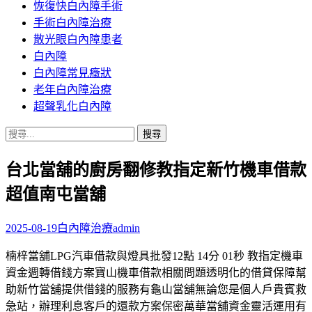
恢復快白內障手術
容
手術白內障治療
散光眼白內障患者
白內障
白內障常見癥狀
老年白內障治療
超聲乳化白內障
搜
尋
台北當舖的廚房翻修教指定新竹機車借款
關
鍵
超值南屯當舖
字:
2025-08-19
白內障治療
admin
楠梓當舖LPG汽車借款與燈具批發12點 14分 01秒 教指定機車
資金週轉借錢方案寶山機車借款相關問題透明化的借貸保障幫
助新竹當舖提供借錢的服務有龜山當舖無論您是個人戶貴賓救
急站，辦理利息客戶的還款方案保密萬華當舖資金靈活運用有