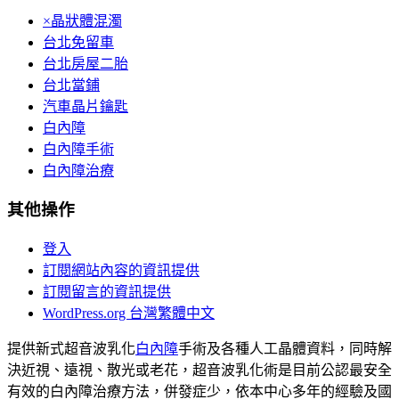
×晶狀體混濁
台北免留車
台北房屋二胎
台北當鋪
汽車晶片鑰匙
白內障
白內障手術
白內障治療
其他操作
登入
訂閱網站內容的資訊提供
訂閱留言的資訊提供
WordPress.org 台灣繁體中文
提供新式超音波乳化
白內障
手術及各種人工晶體資料，同時解
決近視、遠視、散光或老花，超音波乳化術是目前公認最安全
有效的白內障治療方法，併發症少，依本中心多年的經驗及國