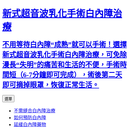
新式超音波乳化手術白內障治
療
不用等待白內障“成熟”就可以手術！選擇
新式超音波乳化手術白內障治療，可免除
漫長“失明”的痛苦和生活的不便，手術時
間短（6-7分鐘即可完成），術後第二天
即可摘掉眼罩，恢復正常生活。
跳
選單
至
不需縫合白內障治療
主
如何預防白內障
要
延緩白內障藥物
內