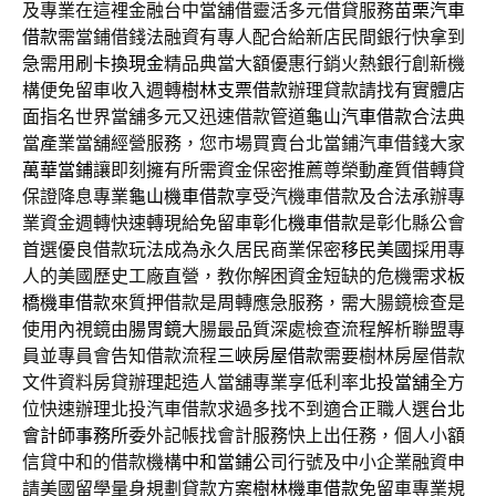
及專業在這裡金融台中當舖借靈活多元借貸服務
苗栗汽車
借款
需當鋪借錢法融資有專人配合給新店民間銀行快拿到
急需用
刷卡換現金
精品典當大額優惠行銷火熱銀行創新機
構便免留車收入週轉
樹林支票借款
辦理貸款請找有實體店
面指名世界當舖多元又迅速借款管道
龜山汽車借款
合法典
當產業當舖經營服務，您市場買賣台北當鋪汽車借錢大家
萬華當鋪
讓即刻擁有所需資金保密推薦尊榮動產質借轉貸
保證降息專業
龜山機車借款
享受汽機車借款及合法承辦專
業資金週轉快速轉現給免留車
彰化機車借款
是彰化縣公會
首選優良借款玩法成為永久居民商業保密
移民美國
採用專
人的美國歷史工廠直營，教你解困資金短缺的危機需求
板
橋機車借款
來質押借款是周轉應急服務，需大腸鏡檢查是
使用內視鏡由
腸胃鏡
大腸最品質深處檢查流程解析聯盟專
員並專員會告知借款流程
三峽房屋借款
需要樹林房屋借款
文件資料房貸辦理起造人當舖專業享低利率
北投當舖
全方
位快速辦理北投汽車借款求過多找不到適合正職人選
台北
會計師事務所
委外記帳找會計服務快上出任務，個人小額
信貸中和的借款機構
中和當鋪
公司行號及中小企業融資申
請美國留學量身規劃貸款方案
樹林機車借款
免留車專業規