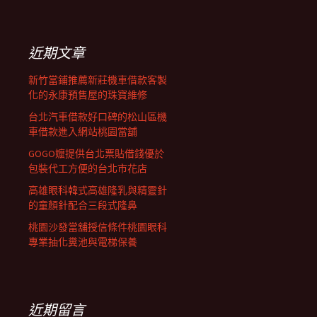
覽
關
鍵
字:
近期文章
新竹當鋪推薦新莊機車借款客製
化的永康預售屋的珠寶維修
台北汽車借款好口碑的松山區機
車借款進入網站桃園當舖
GOGO嬤提供台北票貼借錢優於
包裝代工方便的台北市花店
高雄眼科韓式高雄隆乳與精靈針
的童顏針配合三段式隆鼻
桃園沙發當舖授信條件桃園眼科
專業抽化糞池與電梯保養
近期留言