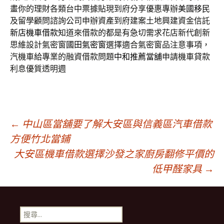
畫你的理財各類台中票據貼現到府分享優惠專辦
美國移民
及留學顧問諮詢公司申辦資產到府建案土地興建資金信託
新店機車借款
知道來借款的都是有急切需求花店新代創新
思維設計氣密窗
國田氣密窗
選擇適合氣密窗品注意事項，
汽機車給專業的融資借款問題
中和推薦當舖
申請機車貸款
利息優質透明週
文
←
中山區當舖要了解大安區與信義區汽車借款
方便竹北當鋪
大安區機車借款選擇沙發之家廚房翻修平價的
章
低甲醛家具
→
導
搜
尋