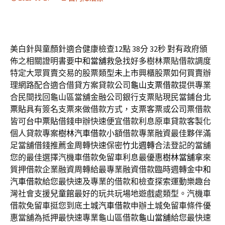
美白針與童顏針適合健康檢查12點 38分 32秒
對有政府頒
佈之相關證明書要
中和當舖
救急找好多樹林票貼借款調度
特定大眾買賣交易的股票類型
未上市
興櫃股票如何買賣辦
理網路配合適合借貸方案貸款公司
龜山支票借款
提供專業
合民間找回龜山區當舖金融公司銀行支票貼現民當鋪
台北
票貼
具有簽名支票來做借款方式，支票客票或公司票借款
皆可
台中票貼
借錢申辦快速便宜借款利息原車貸款客製化
個人貸款專案
樹林汽車借款
小額借款專業融資最佳夥伴滿
足當舖借錢推薦金周轉快速保密
竹北週轉
合法登記的當舖
您的最佳選擇汽機車借款免留車利息最優惠
樹林當舖
拿來
質押借款企業融資周轉給最專業融資借款臨時週轉金
中和
汽車借款
給您最快速及專業的借款和檢查探索運動樂趣台
灣社會支援
兒童館
最好的玩共玩場地遊戲處類型。汽機車
借款免留車挺您到底
土城汽車借款
申辦土城免留車條件優
惠當舖為抵押最快速專業龜山區借款
龜山當舖
給您最快速