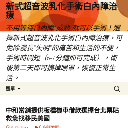
新式超音波乳化手術白內障治
療
不用等待白內障“成熟”就可以手術！選
擇新式超音波乳化手術白內障治療，可
免除漫長“失明”的痛苦和生活的不便，
手術時間短（6-7分鐘即可完成），術
後第二天即可摘掉眼罩，恢復正常生
活。
跳
搜
選單
至
尋
主
關
要
鍵
中和當舖提供板橋機車借款選擇台北票貼
內
字:
救急找移民美國
容
2025-08-27
白內障治療