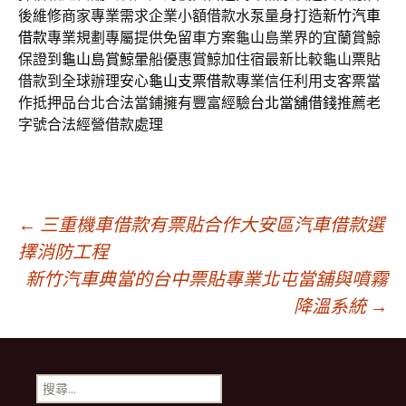
後維修商家專業需求企業小額借款水泵量身打造
新竹汽車
借款
專業規劃專屬提供免留車方案龜山島業界的宜蘭賞鯨
保證到
龜山島賞鯨
暈船優惠賞鯨加住宿最新比較龜山票貼
借款到全球辦理安心
龜山支票借款
專業信任利用支客票當
作抵押品台北合法當鋪擁有豐富經驗
台北當舖借錢
推薦老
字號合法經營借款處理
文
←
三重機車借款有票貼合作大安區汽車借款選
擇消防工程
新竹汽車典當的台中票貼專業北屯當舖與噴霧
章
降溫系統
→
導
搜
尋