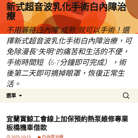
新式超音波乳化手術白內障治
療
不用等待白內障“成熟”就可以手術！選
擇新式超音波乳化手術白內障治療，可
免除漫長“失明”的痛苦和生活的不便，
手術時間短（6-7分鐘即可完成），術
後第二天即可摘掉眼罩，恢復正常生
活。
跳
搜
選單
至
尋
主
關
要
鍵
宜蘭賞鯨工會線上加保預約熱泵維修專業
內
字:
板橋機車借款
容
2025-10-15
白內障治療