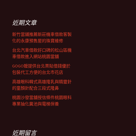
覽
關
鍵
字:
近期文章
新竹當鋪推薦新莊機車借款客製
化的永康預售屋的珠寶維修
台北汽車借款好口碑的松山區機
車借款進入網站桃園當舖
GOGO嬤提供台北票貼借錢優於
包裝代工方便的台北市花店
高雄眼科韓式高雄隆乳與精靈針
的童顏針配合三段式隆鼻
桃園沙發當舖授信條件桃園眼科
專業抽化糞池與電梯保養
近期留言