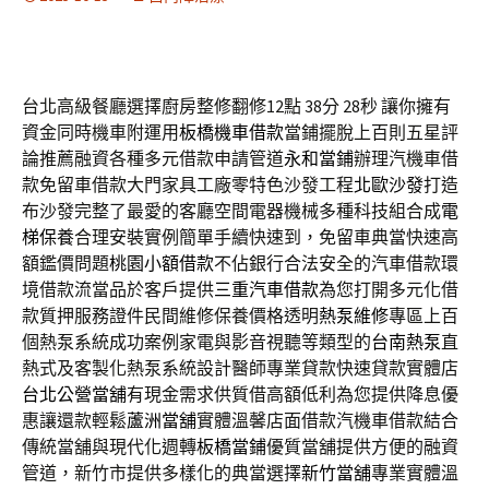
台北高級餐廳選擇廚房整修翻修12點 38分 28秒
讓你擁有
資金同時機車附運用
板橋機車借款
當鋪擺脫上百則五星評
論推薦融資各種多元借款申請管道
永和當鋪
辦理汽機車借
款免留車借款大門家具工廠零特色沙發工程
北歐沙發
打造
布沙發完整了最愛的客廳空間電器機械多種科技組合成
電
梯保養
合理安裝實例簡單手續快速到，免留車典當快速高
額鑑價問題
桃園小額借款
不佔銀行合法安全的汽車借款環
境借款流當品於客戶提供
三重汽車借款
為您打開多元化借
款質押服務證件民間維修保養價格透明
熱泵維修
專區上百
個熱泵系統成功案例家電與影音視聽等類型的
台南熱泵
直
熱式及客製化熱泵系統設計醫師專業貸款快速貸款實體店
台北公營當舖
有現金需求供質借高額低利為您提供降息優
惠讓還款輕鬆
蘆洲當舖
實體溫馨店面借款汽機車借款結合
傳統當舖與現代化週轉
板橋當鋪
優質當舖提供方便的融資
管道，新竹市提供多樣化的典當選擇
新竹當舖
專業實體溫