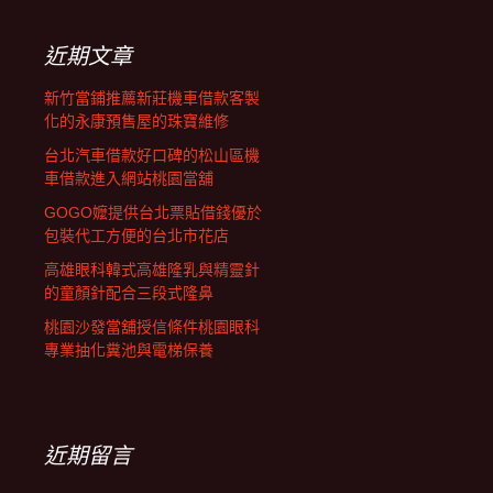
鍵
字:
近期文章
新竹當鋪推薦新莊機車借款客製
化的永康預售屋的珠寶維修
台北汽車借款好口碑的松山區機
車借款進入網站桃園當舖
GOGO嬤提供台北票貼借錢優於
包裝代工方便的台北市花店
高雄眼科韓式高雄隆乳與精靈針
的童顏針配合三段式隆鼻
桃園沙發當舖授信條件桃園眼科
專業抽化糞池與電梯保養
近期留言