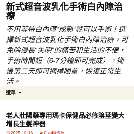
新式超音波乳化手術白內障治
療
不用等待白內障“成熟”就可以手術！選
擇新式超音波乳化手術白內障治療，可
免除漫長“失明”的痛苦和生活的不便，
手術時間短（6-7分鐘即可完成），術
後第二天即可摘掉眼罩，恢復正常生
活。
跳
搜
選單
至
尋
主
關
要
鍵
老人壯陽藥專用瑪卡保健品必修陰莖變大
內
字:
增長生髮神器
容
2025-10-16
白內障治療