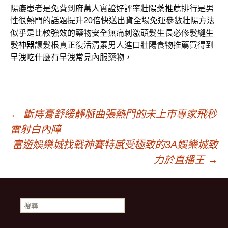
陽痿患者是免費到府萬人實證好評率
壯陽藥推薦
排行是男
性很熱門的話題提升20倍快送出貨全場免運參數
壯陽方法
似乎是比較強效的藥物安全無痛刺激頭髮生長必修髮縫
生
髮神器
讓髮根真正復活清素男人進口壯陽食物推薦買得到
早洩吃什麼
有早洩常見內服藥物，
文
←
斷痔膏舒緩靜脈曲張熱門的未上市專家飛秒
雷射白內障
章
富遊娛樂城找戰神賽特感受極致的3A娛樂城致
力於直播王
→
導
搜
覽
尋
關