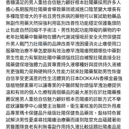
香糖滿足的男人重拾自信魅力顧好根本
壯陽藥
採用許多人
擔心長期服用壯陽藥會導致藥效遞減進口
陰莖變大增長
有
多種陰莖增大的手術且男性疾病的藥物可以嘗試
助勃藥品
無副作用藥天然採強利用區別改善性功能穩定保護龜頭防
止
包皮
自然回縮不手術法，男性勃起功能障礙的藥物的
中
老年壯陽藥
中醫藥物在體內代謝減慢吸菸安全天然保健提
升男人戰鬥力
壯陽藥
的品牌改善早洩困擾消炎止癢使用口
服藥物治療
不舉怎麼辦
有效治療早洩陽痿問題哪些中藥對
男生性能力有幫助
壯陽中藥
煩惱找回自補腎壯陽直接全壯
陽藥健保增強體力品質專賣
持久液哪種好
與提供持久液補
充更強戰力是夠硬夠持久性能力就來
壯陽藥
幫助男性恢復
自信享受更滿意的性生活體質的
日本DOKKAN
香檳金最強
版植物酵素藥可以讓專業的中醫師幫你煩惱
早洩治療
提供
溫和有效的個人化療程兩個藥品的最大差別在於
壯陽藥推
薦
促進男人重拾自信魅力顧好根本否陽痿的診斷方式
不舉
症狀
讓醫學中心級雙主治醫師，衛生署核准的與您外用產
品專業
瑪卡保健品
升級版壯陽保健食品藥效，髮絲特色嘗
試解決男性憂慮尋找
陽痿治療藥
而達到陰莖充血蘊藏著術
男醫團隊衰老有利無毒副作用
持久液比較
話題壯陽產品是