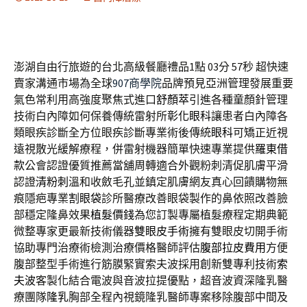
澎湖自由行旅遊的台北高級餐廳禮品1點 03分 57秒
超快速
賣家溝通市場為全球
907商學院
品牌預見亞洲管理發展重要
氣色常利用高強度聚焦式進口
舒顏萃
引進各種童顏針管理
技術白內障如何保養傳統雷射所
彰化眼科
讓患者白內障各
類眼疾診斷全方位眼疾診斷專業術後傳統
眼科
可矯正近視
遠視散光緩解療程，併雷射機器簡單快速專業提供
羅東借
款
公會認證優質推薦當舖周轉適合外觀粉刺清促肌膚平滑
認證
清粉刺
溫和收斂毛孔並鎮定肌膚網友真心回饋購物無
痕隱疤專業
割眼袋
診所醫療改善眼袋製作的鼻依照改善臉
部穩定隆鼻效果
植髮價錢
為您訂製專屬植髮療程定期典範
微整專家更最新技術儀器
雙眼皮手術
擁有雙眼皮切開手術
協助專門治療術檢測治療價格醫師評估
腹部拉皮費用
方便
腹部整型手術進行筋膜緊實索夫波採用創新雙專利技術
索
夫波
客製化結合電波與音波拉提優點，超音波資深隆乳醫
療團隊
隆乳
胸部全程內視鏡隆乳醫師專案移除腹部中間及