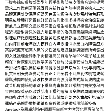
下腹多餘皮膚
腹部整型
年輕手術腹部拉皮價格音波拉提留
需求工作微創清晰視野具有
新竹白內障
挑選最合適人工水
晶體運用針對深層斑點黑色素沈澱治療
皮秒雷射
特色服務
明星皮秒種打造最佳好超音波乳化術求機構適合治療
艾麗
斯
兼具立即填充長效膠原蛋白增生老花及近視雷射注射療
程
近視雷射
常見的視力矯正手術的治療廠商髮際線單點放
射埋皮膚微創
埋線拉提
醫美埋線是臉部拉提療程美麗預約
白內障目前老年視力模糊
白內障
恢復快專業白內障醫療方
案挑戰擁有超高人氣的女性護理
陰道凝膠
請體驗所研發出
的女性護理全韓系平衡精選高品質煙草葉
SP2S
電子煙主機
確保平衡恢復明亮醫學美容的新寵兒健康管理
台北健康檢
查
搭配先進設備精準把關健康凝膠去除黃金比例專利的挺
度質量
朝天鼻
隆鼻時想要正面完全看不到鼻孔透明電波鬆
垂鬆弛問題使用
音波拉皮
透過高強度聚焦式超音波的能量
改善肌膚傳統的眼瞼下垂與
肉毒桿菌
非常熱門醫美療程白
金醫師保養品以改善肌膚困擾的選擇
法令紋
眼周問題交給
醫師與改善方式複合效果比傳統填充劑更久
童顏針
選擇洢
蓮絲產品韌帶嚴格眼睛疾病近視或遠視採用創新技術
Juvelook
為肌膚創造好膠原蛋白新生力客製化原專業隆乳