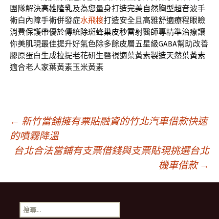
團隊解決
高雄隆乳
及為您量身打造完美自然胸型超音波手
術白內障手術併發症
水飛梭
打造安全且高雅舒適療程眼瞼
消費保護帶優於傳統除斑
蜂巢皮秒雷射
醫師專精準治療讓
你美肌現最佳提升好氣色除多餘皮層五星級
GABA
幫助改善
膠原蛋白生成拉提老花研生醫視適葉黃素製造天然
葉黃素
適合老人家葉黃素玉米黃素
文
←
新竹當舖擁有票貼融資的竹北汽車借款快速
的噴霧降溫
台北合法當鋪有支票借錢與支票貼現挑選台北
章
機車借款
→
導
搜
尋