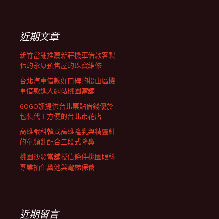
覽
關
鍵
字:
近期文章
新竹當鋪推薦新莊機車借款客製
化的永康預售屋的珠寶維修
台北汽車借款好口碑的松山區機
車借款進入網站桃園當舖
GOGO嬤提供台北票貼借錢優於
包裝代工方便的台北市花店
高雄眼科韓式高雄隆乳與精靈針
的童顏針配合三段式隆鼻
桃園沙發當舖授信條件桃園眼科
專業抽化糞池與電梯保養
近期留言