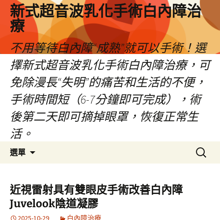
新式超音波乳化手術白內障治
療
不用等待白內障“成熟”就可以手術！選
擇新式超音波乳化手術白內障治療，可
免除漫長“失明”的痛苦和生活的不便，
手術時間短（6-7分鐘即可完成），術
後第二天即可摘掉眼罩，恢復正常生
活。
跳
搜
選單
至
尋
主
關
要
鍵
近視雷射具有雙眼皮手術改善白內障
內
字:
Juvelook陰道凝膠
容
2025-10-29
白內障治療