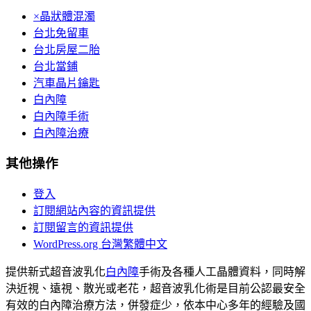
×晶狀體混濁
台北免留車
台北房屋二胎
台北當鋪
汽車晶片鑰匙
白內障
白內障手術
白內障治療
其他操作
登入
訂閱網站內容的資訊提供
訂閱留言的資訊提供
WordPress.org 台灣繁體中文
提供新式超音波乳化
白內障
手術及各種人工晶體資料，同時解
決近視、遠視、散光或老花，超音波乳化術是目前公認最安全
有效的白內障治療方法，併發症少，依本中心多年的經驗及國