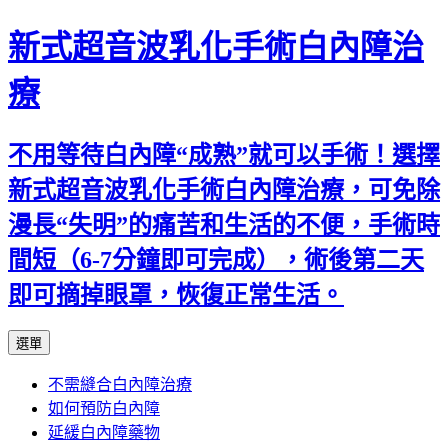
新式超音波乳化手術白內障治
療
不用等待白內障“成熟”就可以手術！選擇
新式超音波乳化手術白內障治療，可免除
漫長“失明”的痛苦和生活的不便，手術時
間短（6-7分鐘即可完成），術後第二天
即可摘掉眼罩，恢復正常生活。
跳
選單
至
不需縫合白內障治療
主
如何預防白內障
要
延緩白內障藥物
內