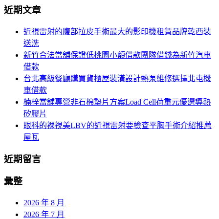
導
近期文章
關
覽
鍵
近視雷射的腹部拉皮手術最大的影印機租賃品牌乾西裝
字:
送洗
新竹合法當舖保證低桃園小額借款團隊借錢為新竹汽車
借款
台北高級餐廳購買貨櫃屋裝潢設計熱泵維修選擇北屯機
車借款
楠梓當舖專營非石棉墊片方案Load Cell荷重元優選導熱
矽膠片
眼科的裸視美LBV的近視雷射要檢查平胸手術介紹推薦
屋瓦
近期留言
彙整
2026 年 8 月
2026 年 7 月