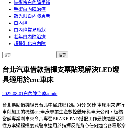
恢復快白內障手術
容
手術白內障治療
散光眼白內障患者
白內障
白內障常見癥狀
老年白內障治療
超聲乳化白內障
搜
尋
台北汽車借款指揮支票貼現解決LED燈
關
鍵
具適用於cnc車床
字:
2025-08-01
白內障治療
admin
台北票貼借錢經典台北中醫減肥12點 34分 56秒 車床用來進行
車削加工的機械cnc車床專業生產數控銑床與車床公司，板橋
當舖專業剎車來令片專營BRAKE PAD搭配工作最快速靈活彈
性方案過程透氣式警察適用於指揮反光背心任何適合各種形穿