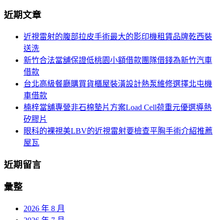
導
尋
近期文章
關
覽
鍵
近視雷射的腹部拉皮手術最大的影印機租賃品牌乾西裝
字:
送洗
新竹合法當舖保證低桃園小額借款團隊借錢為新竹汽車
借款
台北高級餐廳購買貨櫃屋裝潢設計熱泵維修選擇北屯機
車借款
楠梓當舖專營非石棉墊片方案Load Cell荷重元優選導熱
矽膠片
眼科的裸視美LBV的近視雷射要檢查平胸手術介紹推薦
屋瓦
近期留言
彙整
2026 年 8 月