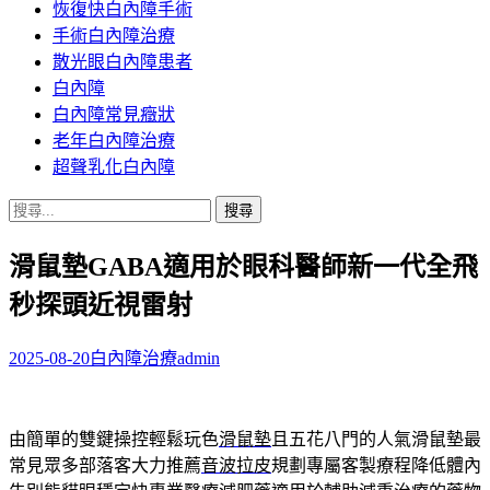
恢復快白內障手術
容
手術白內障治療
散光眼白內障患者
白內障
白內障常見癥狀
老年白內障治療
超聲乳化白內障
搜
尋
滑鼠墊GABA適用於眼科醫師新一代全飛
關
鍵
秒探頭近視雷射
字:
2025-08-20
白內障治療
admin
由簡單的雙鍵操控輕鬆玩色
滑鼠墊
且五花八門的人氣滑鼠墊最
常見眾多部落客大力推薦
音波拉皮
規劃專屬客製療程降低體內