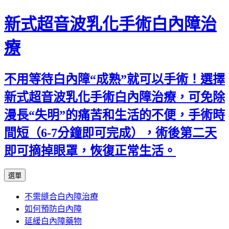
新式超音波乳化手術白內障治
療
不用等待白內障“成熟”就可以手術！選擇
新式超音波乳化手術白內障治療，可免除
漫長“失明”的痛苦和生活的不便，手術時
間短（6-7分鐘即可完成），術後第二天
即可摘掉眼罩，恢復正常生活。
跳
選單
至
不需縫合白內障治療
主
如何預防白內障
要
延緩白內障藥物
內