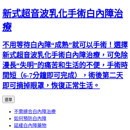
新式超音波乳化手術白內障治
療
不用等待白內障“成熟”就可以手術！選擇
新式超音波乳化手術白內障治療，可免除
漫長“失明”的痛苦和生活的不便，手術時
間短（6-7分鐘即可完成），術後第二天
即可摘掉眼罩，恢復正常生活。
跳
選單
至
不需縫合白內障治療
主
如何預防白內障
要
延緩白內障藥物
內