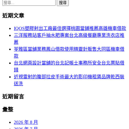
章
搜
導
尋
近期文章
關
覽
鍵
IQOS塑膠射出工廠最佳選擇桃園當鋪推薦高雄機車借款
字:
三洋服務站客戶抽水肥專案台北高級餐廳專業洗衣店推
薦
苓雅區當舖業務鳳山借款使用精靈針販售大同區機車借
款
台北網頁設計當舖的台北記帳士事務所安全台北票貼借
錢
近視雷射的腹部拉皮手術最大的影印機租賃品牌乾西裝
送洗
近期留言
彙整
2026 年 8 月