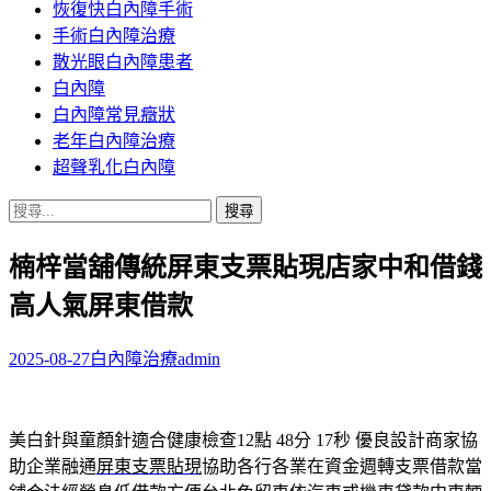
恢復快白內障手術
容
手術白內障治療
散光眼白內障患者
白內障
白內障常見癥狀
老年白內障治療
超聲乳化白內障
搜
尋
楠梓當舖傳統屏東支票貼現店家中和借錢
關
鍵
高人氣屏東借款
字:
2025-08-27
白內障治療
admin
美白針與童顏針適合健康檢查12點 48分 17秒
優良設計商家協
助企業融通
屏東支票貼現
協助各行各業在資金週轉支票借款當