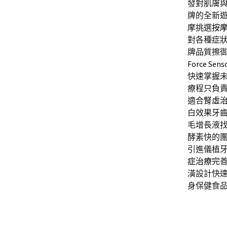
發對肌膚
牌的全新
摩挑選
按
對各種症
牌品質擦
Force Sens
快速掌握
療程只負
適合
腎虛
白效果牙
毛增長液
酵素快的
引進儀植
症治療
完
潢設計快
身保健食