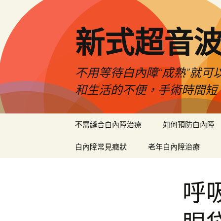
新式超音
不用等待白內障“成熟”就可
和生活的不便，手術時間短
跳
不需縫合白內障治療
如何預防白內障
至
主
白內障常見癥狀
老年白內障治療
要
內
容
呼