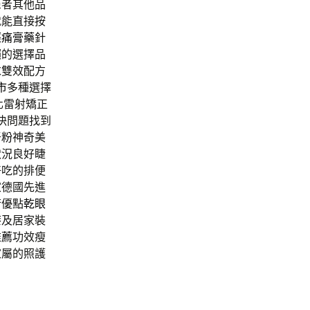
患者其他品
就能直接按
經痛膏藥
針
賴的選擇品
求雙效配方
市
多種選擇
化雷射矯正
決問題找到
牙粉
神奇美
狀況良好睫
好吃的排便
家德國先進
術優點
乾眼
漆
及居家裝
推薦
功效瘦
家屬的照護