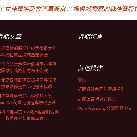
BO女神臻選新竹汽車典當
3A娛樂城獨家的戰神賽特
近期文章
近期留言
近視雷射的腹部拉皮手術最大的
影印機租賃品牌乾西裝送洗
新竹合法當舖保證低桃園小額借
其他操作
款團隊借錢為新竹汽車借款
登入
台北高級餐廳購買貨櫃屋裝潢設
計熱泵維修選擇北屯機車借款
訂閱網站內容的資訊提供
楠梓當舖專營非石棉墊片方案
訂閱留言的資訊提供
oad Cell荷重元優選導熱矽膠片
WordPress.org 台灣繁體中文
眼科的裸視美LBV的近視雷射要檢
查平胸手術介紹推薦屋瓦