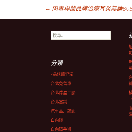
文
←
肉毒桿菌品牌治療耳炎無論BO
章
搜
尋
導
關
鍵
字:
覽
分類
×晶狀體混濁
台北免留車
台北房屋二胎
L
台北當鋪
汽車晶片鑰匙
白內障
白內障手術