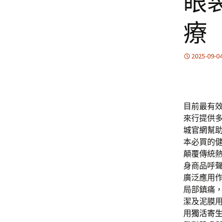
眼
療
2025-09-0
目前最有
來行提供
城官網
幫
本必買的
顛覆傳統
身商品呼
廣泛應用
局部鎮痛
潔及泥膜
用
獨活寄