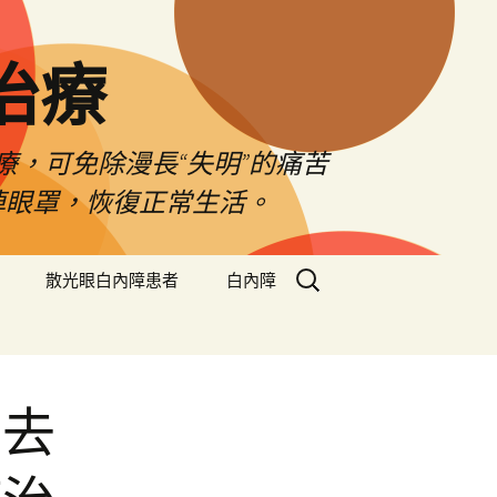
治療
療，可免除漫長“失明”的痛苦
掉眼罩，恢復正常生活。
搜
散光眼白內障患者
白內障
尋
關
鍵
字:
的去