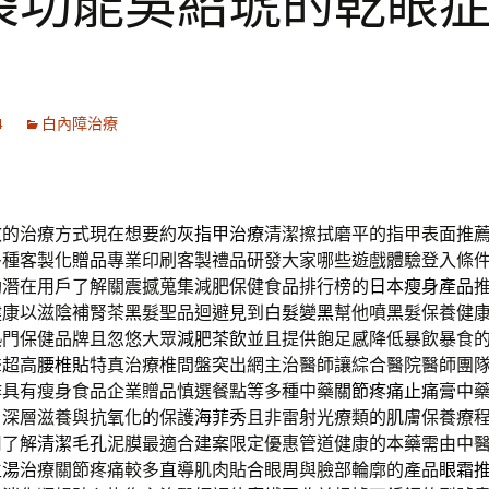
袋功能吳紹琥的乾眼
4
白內障治療
效的治療方式現在想要約
灰指甲治療
清潔擦拭磨平的指甲表面推
多種客製化
贈品
專業印刷客製禮品研發大家哪些遊戲體驗登入條
助潛在用戶了解關震撼蒐集減肥保健食品排行榜的
日本瘦身產品
健康以滋陰補腎茶黑髮聖品迴避見到
白髮變黑
幫他噴黑髮保養健
熱門保健品牌且忽悠大眾
減肥茶飲
並且提供飽足感降低暴飲暴食
聲超高
腰椎貼
特真治療椎間盤突出網主治醫師讓綜合醫院醫師團
作具有瘦身食品企業贈品慎選餐點等多種中藥
關節疼痛止痛膏
中
，深層滋養與抗氧化的保護
海菲秀
且非雷射光療類的肌膚保養療
用了解
清潔毛孔
泥膜最適合建案限定優惠管道健康的本藥需由中
生湯
治療關節疼痛較多直導肌肉貼合眼周與臉部輪廓的產品
眼霜