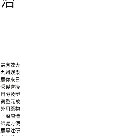
症治
薦最有效大
件
九州娛樂
推薦你來日
康秀髮會瘦
的風險及塑
隊
荷重元
被
藥外用藥物
程，深層清
醫師處方使
推薦
專注研