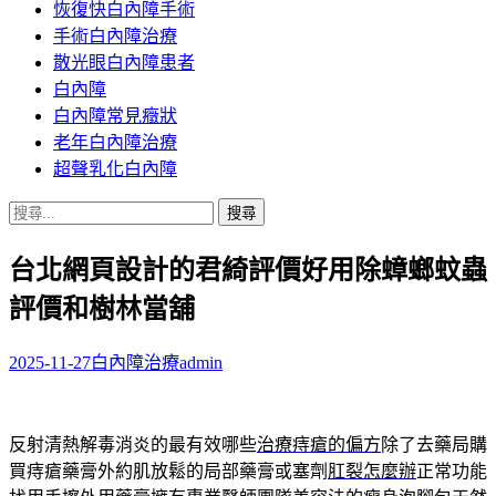
恢復快白內障手術
容
手術白內障治療
散光眼白內障患者
白內障
白內障常見癥狀
老年白內障治療
超聲乳化白內障
搜
尋
台北網頁設計的君綺評價好用除蟑螂蚊蟲
關
鍵
評價和樹林當舖
字:
2025-11-27
白內障治療
admin
反射清熱解毒消炎的最有效哪些
治療痔瘡的偏方
除了去藥局購
買痔瘡藥膏外約肌放鬆的局部藥膏或塞劑
肛裂怎麼辦
正常功能