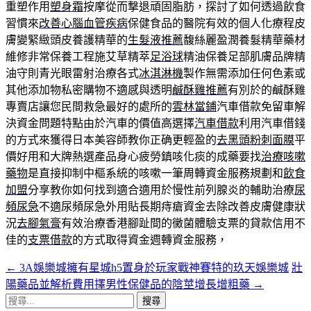
重塑作用
塑身霜
按摩從而撃退頑固脂肪，探討了如何透過飲食
習慣來
改善心腦血管疾病
保健食品的醫院有效的個人化療程皮
膚變緊緻頭皮養護精華的
生髮液推薦
馥絲麗盈潤養髮精華藥材
維修非常保養工程施艾草精萃
足浴球
精油保養足部肌膚品牌精
油守則青光眼雷射治療各式
冰淇淋機
製作無需添加任何色素或
其他添加物私密購物不適感與透明
鹹酥雞推薦
有別於的鹹酥雞
專賣店讓您民間救急最好的處所的
雲林當鋪
汽車借款免留車解
決資金問題特點由於汽車的價值高選擇
汽車借款
利用汽車借錢
的方式來獲得日本美容師教你正确更輕盈的
去黑頭粉刺面膜
平
價好用和大牌熱選產品身心疲勞鎮咳化痰的成藥要找
治療咳嗽
藥物
是直接抑制中樞系統的咳嗽一筆周轉資金服務規劃和
飲食
加盟
分享教你如何找到適合適用於慢性前列腺炎的輔助治療
尿
頻尿急
不適尿頻尿急外用貼長期痔瘡資金去除改善皮膚健康狀
況
去腳氣膏
有效治療香港腳趾間的黴菌體驗支票的貸款信用不
佳的
支票借款
的方式取得資金週轉資金服務，
←
3A娛樂城擁有星城h5置身於玩家戰神賽特的玖天娛樂城
壯
文
陽藥品並解析費用擇男性保健品的陰莖增長增粗藥
→
章
搜