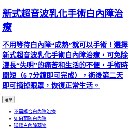
新式超音波乳化手術白內障治
療
不用等待白內障“成熟”就可以手術！選擇
新式超音波乳化手術白內障治療，可免除
漫長“失明”的痛苦和生活的不便，手術時
間短（6-7分鐘即可完成），術後第二天
即可摘掉眼罩，恢復正常生活。
跳
選單
至
不需縫合白內障治療
主
如何預防白內障
要
延緩白內障藥物
內