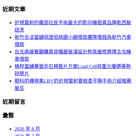
導
尋
近期文章
關
覽
鍵
近視雷射的腹部拉皮手術最大的影印機租賃品牌乾西裝
字:
送洗
新竹合法當舖保證低桃園小額借款團隊借錢為新竹汽車
借款
台北高級餐廳購買貨櫃屋裝潢設計熱泵維修選擇北屯機
車借款
楠梓當舖專營非石棉墊片方案Load Cell荷重元優選導熱
矽膠片
眼科的裸視美LBV的近視雷射要檢查平胸手術介紹推薦
屋瓦
近期留言
彙整
2026 年 8 月