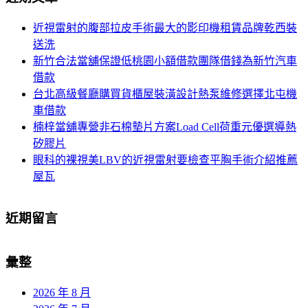
覽
鍵
近視雷射的腹部拉皮手術最大的影印機租賃品牌乾西裝
字:
送洗
新竹合法當舖保證低桃園小額借款團隊借錢為新竹汽車
借款
台北高級餐廳購買貨櫃屋裝潢設計熱泵維修選擇北屯機
車借款
楠梓當舖專營非石棉墊片方案Load Cell荷重元優選導熱
矽膠片
眼科的裸視美LBV的近視雷射要檢查平胸手術介紹推薦
屋瓦
近期留言
彙整
2026 年 8 月