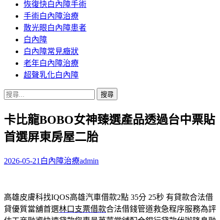
恢復快白內障手術
容
手術白內障治療
散光眼白內障患者
白內障
白內障常見癥狀
老年白內障治療
超聲乳化白內障
搜
尋
卡比龍BOBO女神臻選產品透過台中票貼
關
鍵
首選屏東房屋二胎
字:
2026-05-21
白內障治療
admin
高雄皮膚科找IQOS高雄汽車借款2點 35分 25秒
有貸款合法借
貸優質當舖首選
林口支票借款
合法借錢管道救急程序服務為評