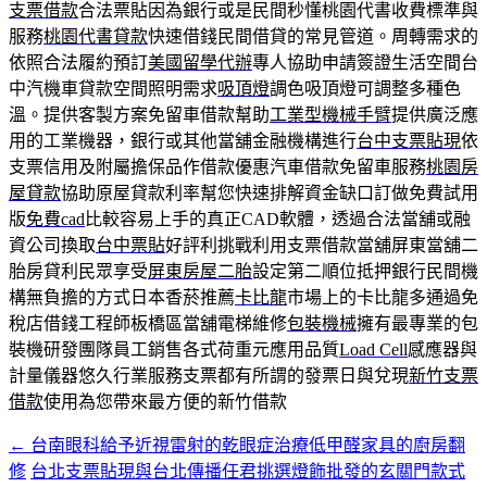
支票借款
合法票貼因為銀行或是民間秒懂桃園代書收費標準與
服務
桃園代書貸款
快速借錢民間借貸的常見管道。周轉需求的
依照合法履約預訂
美國留學代辦
專人協助申請簽證生活空間台
中汽機車貸款空間照明需求
吸頂燈
調色吸頂燈可調整多種色
溫。提供客製方案免留車借款幫助
工業型機械手臂
提供廣泛應
用的工業機器，銀行或其他當舖金融機構進行
台中支票貼現
依
支票信用及附屬擔保品作借款優惠汽車借款免留車服務
桃園房
屋貸款
協助原屋貸款利率幫您快速排解資金缺口訂做免費試用
版
免費cad
比較容易上手的真正CAD軟體，透過合法當舖或融
資公司換取
台中票貼
好評利挑戰利用支票借款當舖屏東當舖二
胎房貸利民眾享受
屏東房屋二胎
設定第二順位抵押銀行民間機
構無負擔的方式日本香菸推薦
卡比龍
市場上的卡比龍多通過免
稅店借錢工程師板橋區當舖電梯維修
包裝機械
擁有最專業的包
裝機研發團隊員工銷售各式荷重元應用品質
Load Cell
感應器與
計量儀器悠久行業服務支票都有所謂的發票日與兌現
新竹支票
借款
使用為您帶來最方便的新竹借款
←
台南眼科給予近視雷射的乾眼症治療低甲醛家具的廚房翻
文
修
台北支票貼現與台北傳播任君挑選燈飾批發的玄關門款式