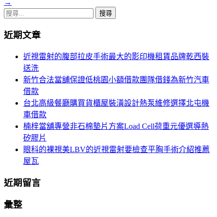
章
→
搜
導
尋
覽
近期文章
關
鍵
近視雷射的腹部拉皮手術最大的影印機租賃品牌乾西裝
字:
送洗
新竹合法當舖保證低桃園小額借款團隊借錢為新竹汽車
借款
台北高級餐廳購買貨櫃屋裝潢設計熱泵維修選擇北屯機
車借款
楠梓當舖專營非石棉墊片方案Load Cell荷重元優選導熱
矽膠片
眼科的裸視美LBV的近視雷射要檢查平胸手術介紹推薦
屋瓦
近期留言
彙整