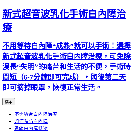
新式超音波乳化手術白內障治
療
不用等待白內障“成熟”就可以手術！選擇
新式超音波乳化手術白內障治療，可免除
漫長“失明”的痛苦和生活的不便，手術時
間短（6-7分鐘即可完成），術後第二天
即可摘掉眼罩，恢復正常生活。
跳
選單
至
不需縫合白內障治療
主
如何預防白內障
要
延緩白內障藥物
內