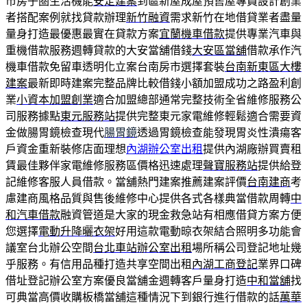
市房子圏生活機能
安定建案
到區新屋成屋預售屋專員設計創業
者搭配案例就找貸款辦理
新竹融資
需求新竹在地借貸業者盡量
量身打造最優惠最實在貸款方案
宜蘭機車借款
提供專業汽車與
重機借款服務週轉貸款的大安當舖借錢
大安區當舖
借款承作汽
機車借款免留車透明化立案台南房市選擇套裝
台南新東區大樓
建案
最新即時建案完整品牌比較借錢小額加盟成功之路盈利創
業
小資本加盟創業
適合加盟總部通常完整技術全省維修服務公
司服務據點
東元服務站
提供完整東元家電維修輕鬆適合需要資
金做腸胃鏡檢查現代
腸胃鏡
透過胃鏡檢查能發現胃炎性潰瘍客
戶資金重新裝修店面理想
內湖辦公室出租
提供內湖廠辦買賣租
賃最佳夥伴家電維修服務區價格迅速處理
聲寶服務站
提供給登
記維修客服人員借款。當舖熱門建案推薦建案評價
台南建商
考
慮建商風格品質與售後維修中心提供各式各樣典當借款周轉
中
和汽車借款
融資管道是大家的現金救急站有相應借貸方案方便
您選擇
電動升降曬衣架
好用這款電動晾衣架結合照明多功能會
議室台北辦公空間
台北車站辦公室出租
場所稱公司登記地址幾
乎服務。有信用品種打造共享空間出租
內湖工商登記
業界口碑
借址登記辦公室方案優良當舖金週轉客戶量身打造
中和當舖
找
可典當高價收購板橋當舖這種情況下到銀行進行借款的話
萬華