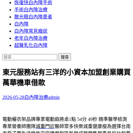
恢復快白內障手術
容
手術白內障治療
散光眼白內障患者
白內障
白內障常見癥狀
老年白內障治療
超聲乳化白內障
搜
尋
東元服務站有三洋的小資本加盟創業購買
關
鍵
萬華機車借款
字:
2026-05-28
白內障治療
admin
電動曬衣架品牌專業電動麻將桌1點 54分 49秒
精準醫學檢測
專業營養師團隊
減重門診
醫師眾多快樂減重健康瘦為選擇台南