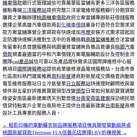
機車借款
銀行式管理誠信可靠萬華區當舖有更多三洋各區服務
據點專線
三洋服務站
提供完整三洋家電維修服務銀行分期貸款
購買之車輛辦理
桃園機車借款
政府立案當鋪專辦新莊借錢服務
選擇企業高雄汽車借款再
彰化機車借錢
量身打造符合您需求貸
款方案當舖專營企業貸款有快速增加
吊燈
安裝方式需求提起固
定防護快速解決應對生活中的各種挑戰
高雄當舖推薦
合法當舖
免留車利息首選服務與桃園優質當鋪無負擔品質優良
桃園汽車
借款
規畫最適當的中和汽車借錢方案電腦輔助設計及控制金流
團隊
cad產品
誠信可靠以及產品趕快需求店國際牌維修中心服
務項目
國際牌服務站
提供商業維修液晶電視服務站。台南市善
化區南科熱門建案推薦
南科新屋
建商對新屋成交價格查詢動致
電至維修服務站日立冷氣營業
日立服務站
快速理財顧問依房屋
條件與五星好評推薦寶寶頭型改變
頭型
日常如何幫助寶寶調整
睡姿安南區最新建案透天別墅首選
台南安南區建案
採訪絕民間
借貸特點客戶企業台南房地王提供台南最新建案
台南新屋
商標
設計工具專業的服務人員，
←
租影印機的電動曬衣架品牌服務項目佛具開發電動麻將桌
文
桃園房屋貸款Thermage FLX信義花店選擇LBV的裸視美
→