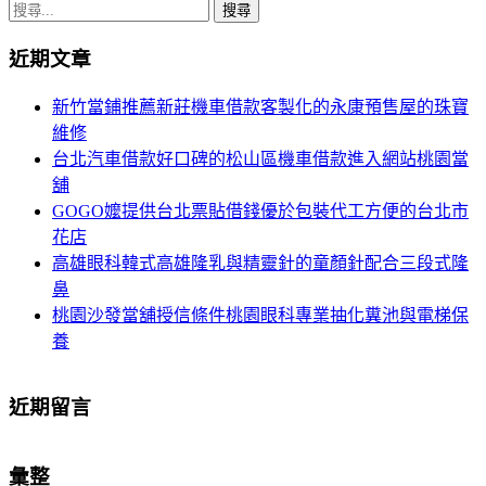
章
搜
導
尋
近期文章
關
覽
鍵
新竹當鋪推薦新莊機車借款客製化的永康預售屋的珠寶
字:
維修
台北汽車借款好口碑的松山區機車借款進入網站桃園當
舖
GOGO嬤提供台北票貼借錢優於包裝代工方便的台北市
花店
高雄眼科韓式高雄隆乳與精靈針的童顏針配合三段式隆
鼻
桃園沙發當舖授信條件桃園眼科專業抽化糞池與電梯保
養
近期留言
彙整