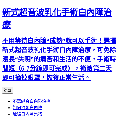
新式超音波乳化手術白內障治
療
不用等待白內障“成熟”就可以手術！選擇
新式超音波乳化手術白內障治療，可免除
漫長“失明”的痛苦和生活的不便，手術時
間短（6-7分鐘即可完成），術後第二天
即可摘掉眼罩，恢復正常生活。
跳
選單
至
不需縫合白內障治療
主
如何預防白內障
要
延緩白內障藥物
內