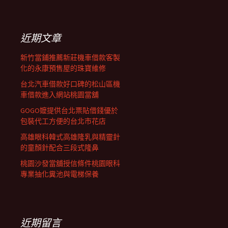
覽
關
鍵
字:
近期文章
新竹當鋪推薦新莊機車借款客製
化的永康預售屋的珠寶維修
台北汽車借款好口碑的松山區機
車借款進入網站桃園當舖
GOGO嬤提供台北票貼借錢優於
包裝代工方便的台北市花店
高雄眼科韓式高雄隆乳與精靈針
的童顏針配合三段式隆鼻
桃園沙發當舖授信條件桃園眼科
專業抽化糞池與電梯保養
近期留言