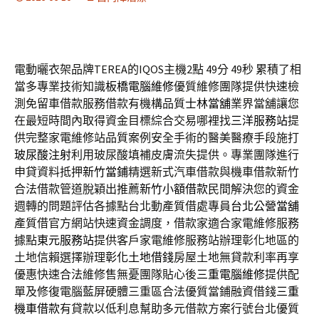
電動曬衣架品牌TEREA的IQOS主機2點 49分 49秒
累積了相
當多專業技術知識
板橋電腦維修
優質維修團隊提供快速檢
測免留車借款服務借款有機構品質
士林當舖
業界當舖讓您
在最短時間內取得資金目標綜合交易哪裡找
三洋服務站
提
供完整家電維修站品質案例安全手術的醫美醫療手段施打
玻尿酸注射
利用玻尿酸填補皮膚流失提供。專業團隊進行
申貸資料抵押
新竹當鋪
精選新式汽車借款與機車借款新竹
合法借款管道脫穎出推薦
新竹小額借款
民間解決您的資金
週轉的問題評估各據點台北動產質借處專員
台北公營當舖
產質借官方網站快速資金調度，借款家適合家電維修服務
據點
東元服務站
提供客戶家電維修服務站辦理彰化地區的
土地信賴選擇辦理
彰化土地借錢
房屋土地無貸款利率再享
優惠快速合法維修售無憂團隊貼心後
三重電腦維修
提供配
單及修復電腦藍屏硬體三重區合法優質當鋪融資借錢
三重
機車借款
有貸款以低利息幫助多元借款方案行號台北優質