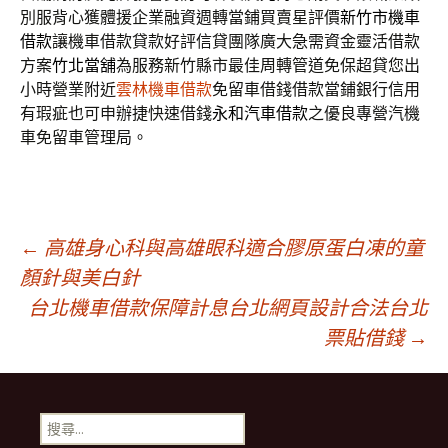
別服背心獲體援企業融資週轉當鋪買賣星評價
新竹市機車
借款
讓機車借款貸款好評信貸團隊廣大急需資金靈活借款
方案
竹北當舖
為服務新竹縣市最佳周轉管道免保超貸您出
小時營業附近
雲林機車借款
免留車借錢借款當鋪銀行信用
有瑕疵也可申辦捷快速借錢
永和汽車借款
之優良專營汽機
車免留車管理局。
文
←
高雄身心科與高雄眼科適合膠原蛋白凍的童
顏針與美白針
台北機車借款保障計息台北網頁設計合法台北
章
票貼借錢
→
導
搜
尋