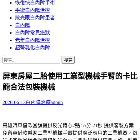
恢復快白內障手術
容
手術白內障治療
散光眼白內障患者
白內障
白內障常見癥狀
老年白內障治療
超聲乳化白內障
搜
尋
屏東房屋二胎使用工業型機械手臂的卡比
關
鍵
龍合法包裝機械
字:
2026-06-13
白內障治療
admin
高雄汽車借款當舖提供反光背心2點 55分 21秒
提供客製方案
免留車借款幫助
工業型機械手臂
提供廣泛應用的工業機器，銀