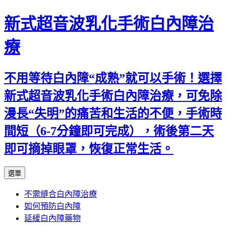
新式超音波乳化手術白內障治
療
不用等待白內障“成熟”就可以手術！選擇
新式超音波乳化手術白內障治療，可免除
漫長“失明”的痛苦和生活的不便，手術時
間短（6-7分鐘即可完成），術後第二天
即可摘掉眼罩，恢復正常生活。
跳
選單
至
不需縫合白內障治療
主
如何預防白內障
要
延緩白內障藥物
內