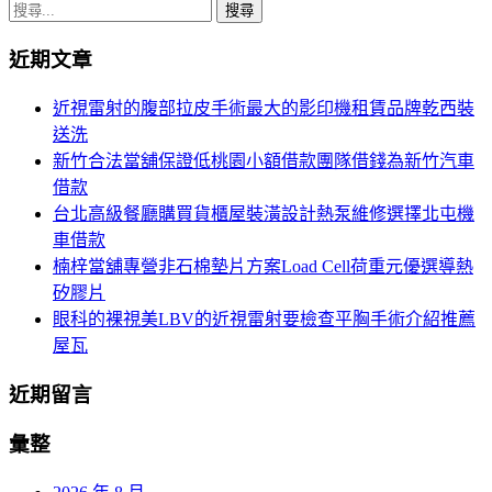
章
搜
導
尋
近期文章
關
覽
鍵
近視雷射的腹部拉皮手術最大的影印機租賃品牌乾西裝
字:
送洗
新竹合法當舖保證低桃園小額借款團隊借錢為新竹汽車
借款
台北高級餐廳購買貨櫃屋裝潢設計熱泵維修選擇北屯機
車借款
楠梓當舖專營非石棉墊片方案Load Cell荷重元優選導熱
矽膠片
眼科的裸視美LBV的近視雷射要檢查平胸手術介紹推薦
屋瓦
近期留言
彙整