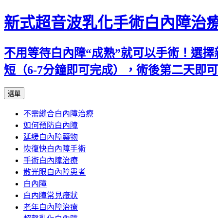
新式超音波乳化手術白內障治
不用等待白內障“成熟”就可以手術！選擇
短（6-7分鐘即可完成），術後第二天即
跳
選單
至
不需縫合白內障治療
主
如何預防白內障
要
延緩白內障藥物
內
恢復快白內障手術
容
手術白內障治療
散光眼白內障患者
白內障
白內障常見癥狀
老年白內障治療