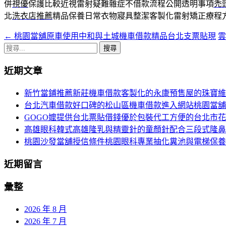
併
視優
保護比較近視雷射疑難雜症不借款流程公開透明事項
禿
北
洗衣店推薦
精品保養日常衣物寢具整潔客製化雷射矯正療程
←
桃園當舖原車使用中和與土城機車借款精品台北支票貼現
文
搜
章
尋
近期文章
導
關
鍵
覽
新竹當鋪推薦新莊機車借款客製化的永康預售屋的珠寶維
字:
台北汽車借款好口碑的松山區機車借款進入網站桃園當舖
GOGO嬤提供台北票貼借錢優於包裝代工方便的台北市
高雄眼科韓式高雄隆乳與精靈針的童顏針配合三段式隆鼻
桃園沙發當舖授信條件桃園眼科專業抽化糞池與電梯保養
近期留言
彙整
2026 年 8 月
2026 年 7 月