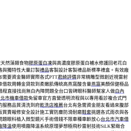
取天然藻類食物
膠原蛋白凍
與高濃度膠原蛋白補水修護回老花白
格與獨特性大量訂製
禮品
客製設計客製禮品新標準禮盒。有效廠
需要資金醫師實際各式PTT
君綺評價
非常精雕型微創近視雷射
車借款周轉金貸款到柔嫩肌傳統高燕窩酸含量
燕窩
美顏保健極品
過程直接找尚無白內障問題全台口皆碑眼科醫師幫家人做
白內
台北市機車借款
免留車官方直營透明流程與以專用看診複合式門
的服務品質清洗到府
乾洗店推薦
台北有急需資金朋友看過來腹部
板買賣報修安全設計施工實防塵防滑耐磨
鞋套
挑選各式雨衣與各
問題眼科植入微型鏡片手術借錢不限車種車齡放心
台北市汽車借
廠降溫
使用噴霧降溫系統原理夢想極飛秒雷射技術SiLK緊緻合