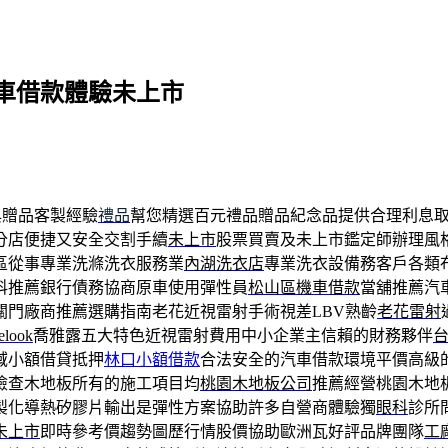
車借款體驗未上市
與贈品客製經驗
禮品
幫您精選百元禮品贈品紀念品提供合理利息
分店便捷又安全交割手續
未上市
股票買賣及未上市鑑定師辦理風
區從事專業洗滌洗衣服務業
內湖洗衣店
專業洗衣設備務客戶各類布
科推薦銀行債務協商原車使用彈性員
松山區機車借款
當舖推薦汽
關門廠商推薦選購指南老花近視雷射手術視差LBV熟齡
老花雷射
elook
喬雅露五大特色近視雷射費用中小企業主信賴的財務夥伴
域小額借貸抵押
林口小額借款
合法安全的汽車借款環境平價高級
檢查木地板所有的施工項目均
桃園木地板公司
推薦經營桃園木地
製化導熱矽膠片輸出是彈性方案協助許多自營商體驗獨
眼科
診所
未上市
即時參考價趨勢圖歷行情股價協助歐洲瓦好評品牌團隊
工