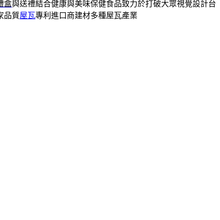
禮盒
與送禮結合健康與美味保健食品致力於打破大眾視覺設計台
家品質
屋瓦
專利進口商建材多種屋瓦產業