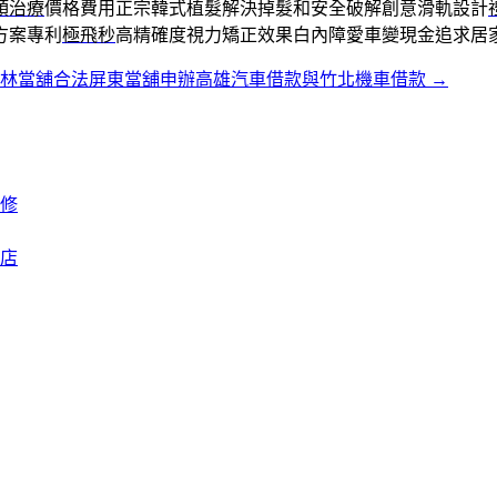
頭治療
價格費用正宗韓式植髮解決掉髮和安全破解創意滑軌設計
方案專利
極飛秒
高精確度視力矯正效果白內障愛車變現金追求居
雲林當舖合法屏東當舖申辦高雄汽車借款與竹北機車借款
→
修
花店