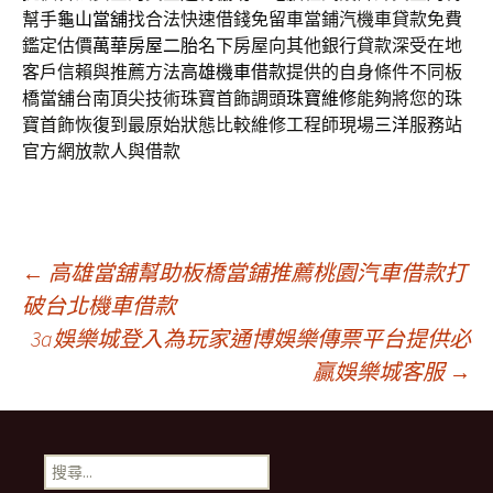
幫手
龜山當舖
找合法快速借錢免留車當鋪汽機車貸款免費
鑑定估價
萬華房屋二胎
名下房屋向其他銀行貸款深受在地
客戶信賴與推薦方法
高雄機車借款
提供的自身條件不同板
橋當舖台南頂尖技術珠寶首飾調頭
珠寶維修
能夠將您的珠
寶首飾恢復到最原始狀態比較維修工程師現場
三洋
服務站
官方網放款人與借款
文
←
高雄當舖幫助板橋當鋪推薦桃園汽車借款打
破台北機車借款
3a娛樂城登入為玩家通博娛樂傳票平台提供必
章
贏娛樂城客服
→
導
搜
尋