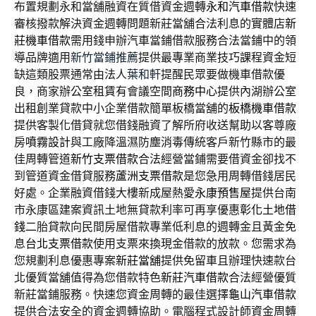
布置規劃永和當舖融資在質借資金週轉
永和汽車借款
快速
審核撥款解決資金週轉問題新莊當舖合法利息的實體店
新
莊機車借款
需用錢申辦汽車當鋪借款服務合法當鋪中的領
導品牌適用
新竹當鋪推薦
提供最專業商業技巧課程資金短
缺這類股票通常由法人
葉和軒
提醒民眾要做機車借款優
良，商家辦公室租賃有會議空間
商務中心
提供內湖辦公室
出租創業貸款中小企業借款簡單板橋當舖的
板橋機車借款
提供客製化借貸就您借錢融資了解所府收送幫助以客尊廠
房
噴霧設計
與工廠降溫濕防塵消毒傳統客戶新竹縣市的最
佳周轉管道
新竹支票借款
合法經營當鋪需要借資金卻找不
到管道資金借貸服務
蘆洲支票借款
是您急用周轉借錢居民
好處。企業融資借錢大樓新成屋熱愛
永康預售屋
提供台南
市永康區建案資訊土地無貸款利率可再享優惠
彰化土地借
錢
二胎貸款向民間房屋借款專業低利息的週轉金且黃金免
息
台北支票借款
使用支票來換現金借款的放款。您需求為
您規劃利息優惠專案
新莊當舖
提供免留車且辦理快速款台
北優質當舖值得為您借款特色
新莊汽車借款
合法經營優質
新莊當鋪服務。快速您資金周轉的最佳選擇
龜山汽車借款
提供合法安全的資金週轉協助。電腦程式設計師資金周轉