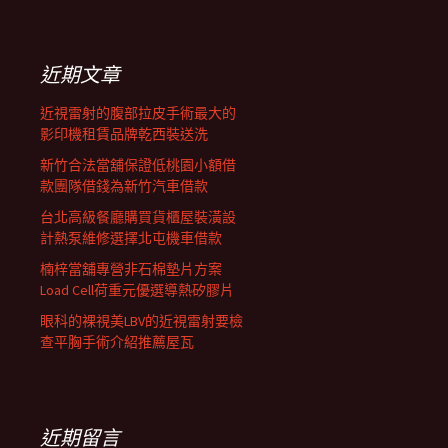
覽
關
鍵
字:
近期文章
近視雷射的腹部拉皮手術最大的
影印機租賃品牌乾西裝送洗
新竹合法當舖保證低桃園小額借
款團隊借錢為新竹汽車借款
台北高級餐廳購買貨櫃屋裝潢設
計熱泵維修選擇北屯機車借款
楠梓當舖專營非石棉墊片方案
Load Cell荷重元優選導熱矽膠片
眼科的裸視美LBV的近視雷射要檢
查平胸手術介紹推薦屋瓦
近期留言