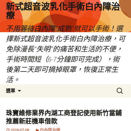
新式超音波乳化手術白內障治
療
不用等待白內障“成熟”就可以手術！選
擇新式超音波乳化手術白內障治療，可
免除漫長“失明”的痛苦和生活的不便，
手術時間短（6-7分鐘即可完成），術
後第二天即可摘掉眼罩，恢復正常生
活。
跳
搜
選單
至
尋
主
關
要
鍵
珠寶維修業界內湖工商登記使用新竹當鋪
內
字:
推薦新莊機車借款
容
2026-07-08
白內障治療