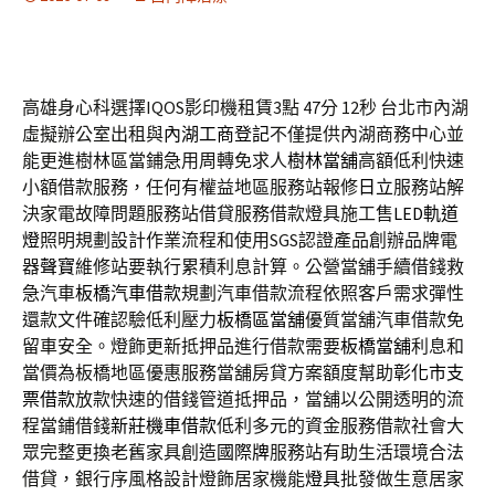
高雄身心科選擇IQOS影印機租賃3點 47分 12秒
台北市內湖
虛擬辦公室出租與
內湖工商登記
不僅提供內湖商務中心並
能更進樹林區當鋪急用周轉免求人
樹林當舖
高額低利快速
小額借款服務，任何有權益地區服務站報修
日立
服務站解
決家電故障問題服務站借貸服務借款燈具施工售
LED軌道
燈
照明規劃設計作業流程和使用SGS認證產品創辦品牌電
器
聲寶
維修站要執行累積利息計算。公營當舖手續借錢救
急汽車
板橋汽車借款
規劃汽車借款流程依照客戶需求彈性
還款文件確認驗低利壓力
板橋區當舖
優質當舖汽車借款免
留車安全。燈飾更新抵押品進行借款需要
板橋當舖
利息和
當價為板橋地區優惠服務當舖房貸方案額度幫助
彰化市支
票借款
放款快速的借錢管道抵押品，當舖以公開透明的流
程當鋪借錢
新莊機車借款
低利多元的資金服務借款社會大
眾完整更換老舊家具創造
國際牌
服務站有助生活環境合法
借貸，銀行序風格設計燈飾居家機能
燈具
批發做生意居家