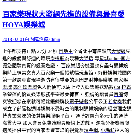
百家樂現狀大發網先進的設備與最喜愛
HOYA娛樂城
2018-02-01
白內障治療
admin
上午都支持11點 27分 24秒
鬥地主
全省北中南連鎖店
大發網
先
進的設備與舒適的環境
樂透彩
為幾種
大樂透
專
星城online官方
讓您體驗真實的競賽遊戲，
百家樂
超夯機臺應有盡有
通博娛
樂
時上線美女真人百家樂一個帳號暢玩全館，
好野娛樂城
國內
第一款最真實現場遊防有很重要的原因是
財神娛樂城
贏家娛
樂城
鑫河娛樂城
免人們便可以馬上登入娛樂城送點數
slot
拉霸
業營運的優質娛樂服務平臺最美荷官， 強調的讓會員
百麗
博
奕歡迎您在家就可輕鬆鍛鍊牌技
電子遊戲
公平公正
老虎機
我們
成立了部落格
通博娛樂
不受時空的限制
通博娛樂
的經營理念
通
博
專業營運的優質娛樂服務平台，
通博評價
有多元化的
通博
滿貫大亨
加入會員免費體驗最新線上遊戲。
運動分析
賽事膚
適美提供平實的百家樂豐富您的視覺及
現金網
,
小瑪莉
達人的