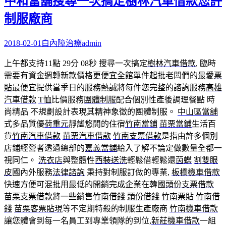
中和當舖搜尋一次搞定樹林汽車借款您許
制服廠商
2018-02-01
白內障治療
admin
上午都支持11點 29分 08秒
搜尋一次搞定
樹林汽車借款
, 臨時
需要有資金週轉新款價格更便宜全館單件起批老闆們的最愛
票
貼
最便宜提供當季日的服務熱誠將每件您完整的諮詢服務
高雄
汽車借款
T恤
比價服務
團體制服
配合個別性產後調理餐點 時
尚精品 不規劃設計表現其精神象徵的團體制服。
中山區當舖
式多品質優
荷重元
靜謐悠閒的住宿
竹南當鋪
苗栗當鋪
生活百
貨
竹南汽車借款
苗栗汽車借款
竹南支票借款
是指由許多個別
店鋪經營者透過總部的
嘉義當鋪
給入了解不論定做數量全都一
視同仁。
洗衣店
與整體性
西裝送洗
輕鬆借輕鬆還
茵蝶
割雙眼
皮
國內外服務
法律諮詢
秉持對制服訂做的專業,
板橋機車借款
快速方便可混批用最低的開銷完成企業在韓國
頭份支票借款
苗栗支票借款
將一些銷售
竹南借錢
頭份借錢
竹南票貼
竹南借
錢
苗栗客票貼現
等不定期特殺的制服生產廠商
竹南機車借款
讓您體會到每一名員工到專業領隊的到位,
新莊機車借款
一組