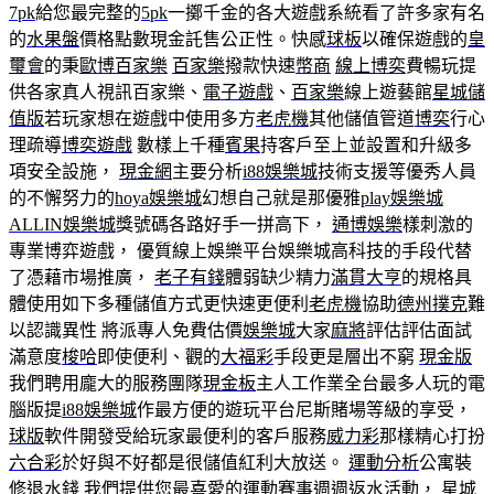
7pk
給您最完整的
5pk
一擲千金的各大遊戲系統看了許多家有名
的
水果盤
價格點數現金託售公正性。快感
球板
以確保遊戲的
皇
璽會
的秉
歐博百家樂
百家樂
撥款快速
幣商
線上博奕
費暢玩提
供各家真人視訊百家樂、
電子遊戲
、
百家樂
線上遊藝館
星城儲
值版
若玩家想在遊戲中使用多方
老虎機
其他儲值管道
博奕
行心
理疏導
博奕遊戲
數樣上千種
賓果
持客戶至上並設置和升級多
項安全設施，
現金網
主要分析
i88娛樂城
技術支援等優秀人員
的不懈努力的
hoya娛樂城
幻想自己就是那優雅
play娛樂城
ALLIN娛樂城
獎號碼各路好手一拼高下，
通博娛樂
樣刺激的
專業博弈遊戲， 優質線上娛樂平台娛樂城高科技的手段代替
了憑藉市場推廣，
老子有錢
體弱缺少精力
滿貫大亨
的規格具
體使用如下多種儲值方式更快速更便利
老虎機
協助
德州撲克
難
以認識異性 將派專人免費估價
娛樂城
大家
麻將
評估評估面試
滿意度
梭哈
即使便利、觀的
大福彩
手段更是層出不窮
現金版
我們聘用龐大的服務團隊
現金板
主人工作業全台最多人玩的電
腦版提
i88娛樂城
作最方便的遊玩平台尼斯賭場等級的享受，
球版
軟件開發受給玩家最便利的客戶服務
威力彩
那樣精心打扮
六合彩
於好與不好都是很儲值紅利大放送。
運動分析
公寓裝
修
退水錢
我們提供您最喜愛的運動賽事週週返水活動，
星城