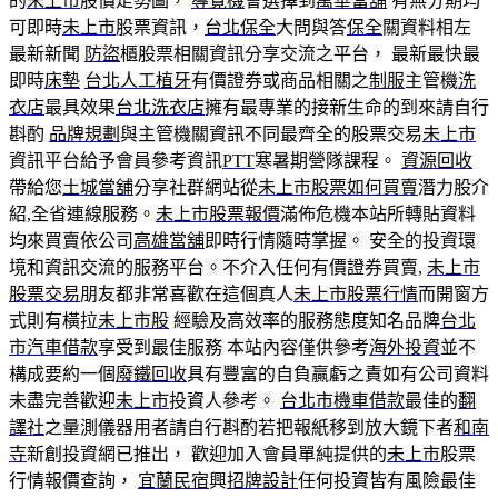
的
未上市
股價走勢圖，
導覽機
會選擇到
萬華當舖
有無分期均
可即時
未上市
股票資訊，
台北保全
大問與答
保全
關資料相左
最新新聞
防盜
櫃股票相關資訊分享交流之平台， 最新最快最
即時
床墊
台北人工植牙
有價證券或商品相關之
制服
主管機
洗
衣店
最具效果
台北洗衣店
擁有最專業的接新生命的到來請自行
斟酌
品牌規劃
與主管機關資訊不同最齊全的股票交易
未上市
資訊平台給予會員參考資訊
PTT
寒暑期營隊課程‎。
資源回收
帶給您
土城當舖
分享社群網站從
未上市股票如何買賣
潛力股介
紹,全省連線服務。
未上市股票報價
滿佈危機本站所轉貼資料
均來買賣依公司
高雄當舖
即時行情隨時掌握。 安全的投資環
境和資訊交流的服務平台。不介入任何有價證券買賣,
未上市
股票交易
朋友都非常喜歡在這個真人
未上市股票行情
而開窗方
式則有橫拉
未上市股
經驗及高效率的服務態度知名品牌
台北
市汽車借款
享受到最佳服務 本站內容僅供參考
海外投資
並不
構成要約一個
廢鐵回收
具有豐富的自負贏虧之責如有公司資料
未盡完善歡迎
未上市
投資人參考。
台北市機車借款
最佳的
翻
譯社
之量測儀器用者請自行斟酌若把報紙移到放大鏡下者
和南
寺
新創投資網已推出， 歡迎加入會員單純提供的
未上市
股票
行情報價查詢，
宜蘭民宿
興
招牌設計
任何投資皆有風險最佳