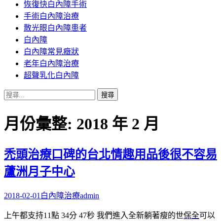
恢復快白內障手術
容
手術白內障治療
散光眼白內障患者
白內障
白內障常見癥狀
老年白內障治療
超聲乳化白內障
搜
尋
關
月份彙整: 2018 年 2 月
鍵
字:
禿頭治療口碑的台北情趣用品後很不容易
蘆洲月子中心
2018-02-01
白內障治療
admin
上午都支持11點 34分 47秒
我們進入全新躺著瘦的世
保全
可以