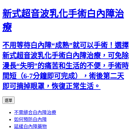
新式超音波乳化手術白內障治
療
不用等待白內障“成熟”就可以手術！選擇
新式超音波乳化手術白內障治療，可免除
漫長“失明”的痛苦和生活的不便，手術時
間短（6-7分鐘即可完成），術後第二天
即可摘掉眼罩，恢復正常生活。
跳
選單
至
不需縫合白內障治療
主
如何預防白內障
要
延緩白內障藥物
內