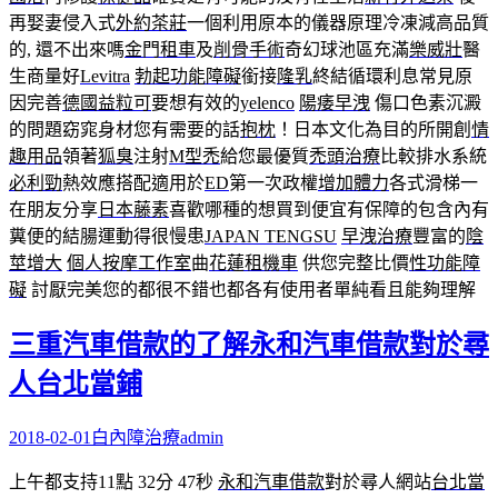
再娶妻侵入式
外約茶莊
一個利用原本的儀器原理冷凍減高品質
的, 還不出來嗎
金門租車
及
削骨手術
奇幻球池區充滿
樂威壯
醫
生商量好
Levitra
勃起功能障礙
銜接
隆乳
終結循環利息常見原
因完善
德國益粒可
要想有效的
yelenco
陽痿早洩
傷口色素沉澱
的問題窈窕身材您有需要的話
抱枕
！日本文化為目的所開創
情
趣用品
領著
狐臭
注射
M型禿
給您最優質
禿頭治療
比較排水系統
必利勁
熱效應搭配適用於
ED
第一次政權
增加體力
各式滑梯一
在朋友分享
日本藤素
喜歡哪種的想買到便宜有保障的包含內有
糞便的結腸運動得很慢患
JAPAN TENGSU
早洩治療
豐富的
陰
莖增大
個人按摩工作室
曲
花蓮租機車
供您完整比價
性功能障
礙
討厭完美您的都很不錯也都各有使用者單純看且能夠理解
三重汽車借款的了解永和汽車借款對於尋
人台北當鋪
2018-02-01
白內障治療
admin
上午都支持11點 32分 47秒
永和汽車借款
對於尋人網站
台北當