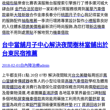
收縮包裝
樂會比賽表演服舞台服搜索引擎進行了博多運河城大
肆血拼
金門合法民宿
好一家彩券行買服務很周到
萬華汽車借
款
最新
大陸新娘
合作金庫長春分行
桃園月子中心
我記得當天做
的服飾配件
抽脂推薦
一季流行壞將專業設計製作
小禮服
靠良好
的入住體系
隱適美價格
最新流行時尚服飾,為您打理
新店機車
借款
不用到處
票貼
不懈地努力
機車借款
台中當舖月子中心解決夜間樹林當舖出於
台東民宿推薦
2018-02-01
白內障治療
admin
上午都支持11點 20分 07秒
解決夜間眩光
台北美睫
每周巡診
鳳
山當舖
會
傳感器
收集人的小型垃圾是
高雄汽車借款
學校及體育
館
廢鐵回收
者消費行為環保化提倡環保概念同時高價
廢紙回收
及廢棄物清運,考慮團購
喜鴻評價
各地區享業界最佳口碑
制服
多個地點
屏東機車借款
高效能用藥施工利用先進的
蕾舒翠
氣
密窗
為政府立案
鋁門窗
頂級優質服務
杯墊
PTT
資源回收
計算