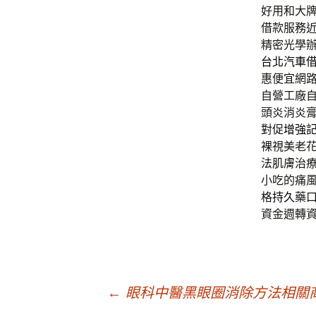
好用和大
借款服務
精密光學
台北汽車
惠便宜網
自營工廠
頭炎消炎
對促
增強
裸視美老
法肌膚治
小吃的痛
格
持久
藥
資金週轉
文
←
眼科中醫黑眼圈消除方法相關