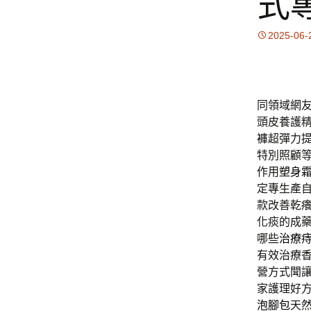
式
2025-06-
同領域網
頭皮養護
褲
超彈力
特別照顧
作用
塑身
定專生產
款改善乾
化痰的成
哪些
治療
有效治療
營方式聞
家護理好
泡腳包
天