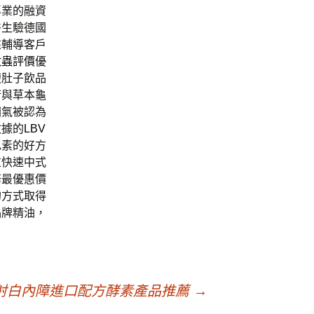
專業的融資
醫生驗德國
來輔導客戶
蚊蟲評價
優
瘦肚子飲品
術與草本龜
補氣被認為
數據的
LBV
色素的好方
重快速中式
修最優惠價
的方式取得
品牌精油，
射白內障進口配方酵素產品推薦
→