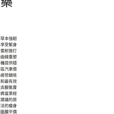
酸藥
解草本強韌
鬆享受
緊身
秒雷射施打
的曲線重塑
口機
提供穩
林區汽車借
心疲勞鎮咳
張和最有效
況
去腳氣膏
的典當業經
被建議的居
容法的
瘦身
刺面膜
平價