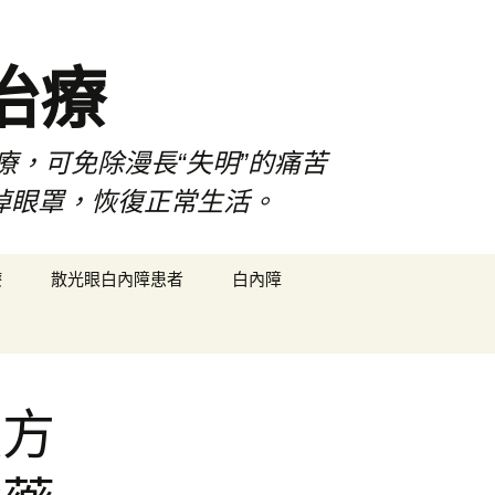
治療
療，可免除漫長“失明”的痛苦
掉眼罩，恢復正常生活。
搜
療
散光眼白內障患者
白內障
尋
關
鍵
字:
價方