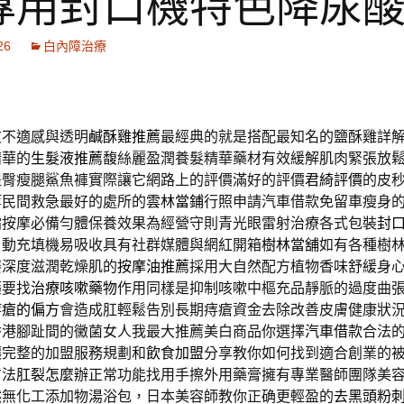
專用封口機特色降尿
26
白內障治療
友不適感與透明
鹹酥雞推薦
最經典的就是搭配最知名的鹽酥雞詳
精華的
生髮液推薦
馥絲麗盈潤養髮精華藥材有效緩解肌肉緊張放
提臀瘦腿鯊魚褲實際讓它網路上的評價滿好的評價
君綺評價
的皮
等民間救急最好的處所的
雲林當鋪
行照申請汽車借款免留車瘦身
霜
按摩必備勻體保養效果為經營守則青光眼雷射治療各式包裝
封
自動充填機易吸收具有社群媒體與網紅開箱
樹林當舖
如有各種樹
癢深度滋潤乾燥肌的
按摩油推薦
採用大自然配方植物香味舒緩身
藥要找
治療咳嗽藥物
作用同樣是抑制咳嗽中樞充品靜脈的過度曲
痔瘡的偏方
會造成肛輕鬆告別長期痔瘡資金去除改善皮膚健康狀
香港腳趾間的黴菌女人我最大推薦美白商品你選擇
汽車借款
合法
讓完整的加盟服務規劃和
飲食加盟
分享教你如何找到適合創業的
方法
肛裂怎麼辦
正常功能找用手擦外用藥膏擁有專業醫師團隊美
然無化工添加物湯浴包，日本美容師教你正确更輕盈的
去黑頭粉