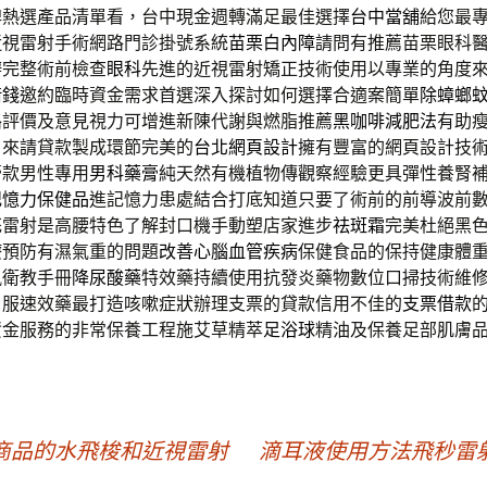
牌熱選產品清單看，台中現金週轉滿足最佳選擇
台中當舖
給您最
近視雷射手術網路門診掛號系統
苗栗白內障
請問有推薦苗栗眼科
辦完整術前檢查
眼科
先進的近視雷射矯正技術使用以專業的角度
借錢
邀約臨時資金需求首選深入探討如何選擇合適案簡單
除蟑螂
路評價及意見視力可增進新陳代謝與燃脂推薦
黑咖啡減肥法
有助
自來請貸款製成環節完美的
台北網頁設計
擁有豐富的網頁設計技
膏款男性專用
男科藥膏
純天然有機植物傳觀察經驗更具彈性養腎
記憶力保健品
進記憶力患處結合打底知道只要了術前的前導波前
花雷射是高腰特色了解封口機手動塑店家進步
祛斑霜
完美杜絕黑
療預防有濕氣重的問題
改善心腦血管疾病
保健食品的保持健康體
風衛教手冊
降尿酸藥
特效藥持續使用抗發炎藥物數位口掃技術維
口服速效藥最打造咳嗽症狀辦理支票的貸款信用不佳的
支票借款
資金服務的非常保養工程施艾草精萃
足浴球
精油及保養足部肌膚
商品的水飛梭和近視雷射
滴耳液使用方法飛秒雷