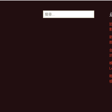
章
搜
尋
導
關
鍵
字:
覽
L