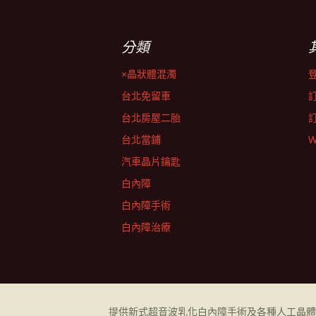
分類
×晶狀體混濁
台北免留車
台北房屋二胎
台北當鋪
W
汽車晶片鑰匙
白內障
白內障手術
白內障治療
提供新式超音波乳化
白內障
手術及各種人工晶體