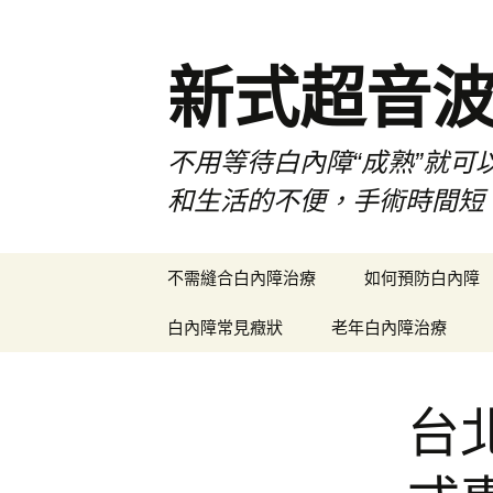
新式超音
不用等待白內障“成熟”就可
和生活的不便，手術時間短
跳
不需縫合白內障治療
如何預防白內障
至
主
白內障常見癥狀
老年白內障治療
要
內
容
台