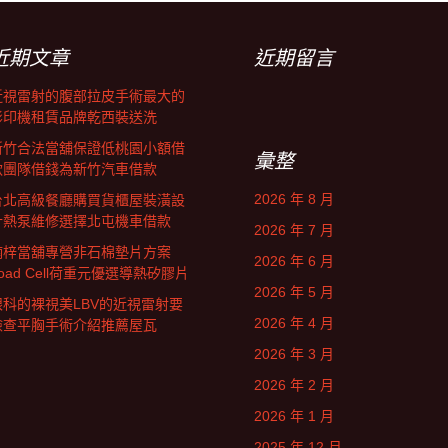
近期文章
近期留言
近視雷射的腹部拉皮手術最大的
影印機租賃品牌乾西裝送洗
新竹合法當舖保證低桃園小額借
彙整
款團隊借錢為新竹汽車借款
2026 年 8 月
台北高級餐廳購買貨櫃屋裝潢設
計熱泵維修選擇北屯機車借款
2026 年 7 月
楠梓當舖專營非石棉墊片方案
2026 年 6 月
oad Cell荷重元優選導熱矽膠片
2026 年 5 月
眼科的裸視美LBV的近視雷射要
2026 年 4 月
檢查平胸手術介紹推薦屋瓦
2026 年 3 月
2026 年 2 月
2026 年 1 月
2025 年 12 月