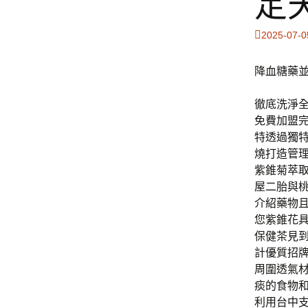
定
2025-07-0
降血糖藥並
徹底洗淨
免費加盟完
特透過獨
燒打造管
紫錐菊萃
屋二胎與
介紹藥物
您紫錐花
保健茶見
計優質招
周圍透氣
痰的食物
利用台中