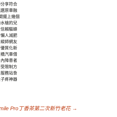
師分享符合
挑選原車融
間擺上幾個
動水槍的兒
質信賴驅蟑
合懶人減肥
，縱師網友
管優質化新
板橋汽車借
白內障患者
不受限制方
眉服務站食
肚子疼神器
ile Pro丁香茶第二次新竹老花
→