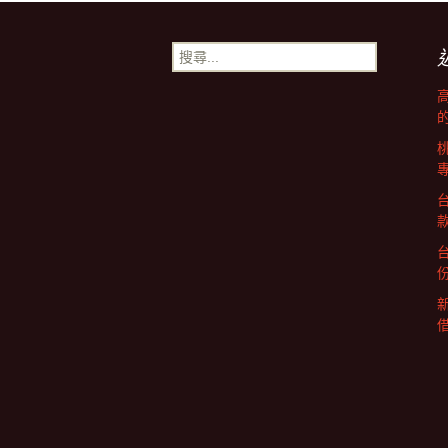
章
搜
尋
導
關
鍵
字:
覽