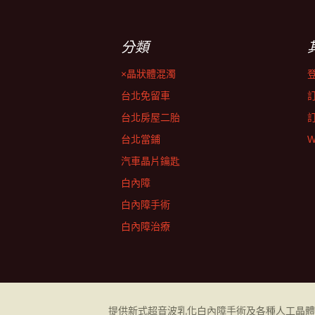
分類
×晶狀體混濁
台北免留車
台北房屋二胎
台北當鋪
W
汽車晶片鑰匙
白內障
白內障手術
白內障治療
提供新式超音波乳化
白內障
手術及各種人工晶體