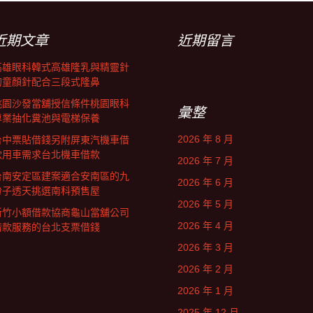
近期文章
近期留言
高雄眼科韓式高雄隆乳與精靈針
的童顏針配合三段式隆鼻
桃園沙發當舖授信條件桃園眼科
彙整
專業抽化糞池與電梯保養
2026 年 8 月
台中票貼借錢另附屏東汽機車借
款用車需求台北機車借款
2026 年 7 月
台南安定區建案適合安南區的九
2026 年 6 月
份子透天挑選南科預售屋
2026 年 5 月
新竹小額借款協商龜山當舖公司
2026 年 4 月
借款服務的台北支票借錢
2026 年 3 月
2026 年 2 月
2026 年 1 月
2025 年 12 月