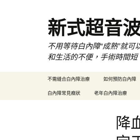
新式超音
不用等待白內障“成熟”就可
和生活的不便，手術時間短
跳
不需縫合白內障治療
如何預防白內障
至
主
白內障常見癥狀
老年白內障治療
要
內
容
降