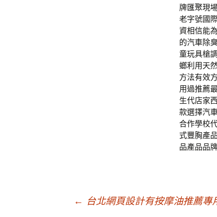
牌匯聚現
老字號國
資相信能
的汽車除
童玩具槍
螂利用天
方法有效
用過推薦
生代店家
款選擇汽
合作學校
式豐胸產
品產品品
文
←
台北網頁設計有按摩油推薦專