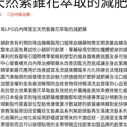
天然紫錐花萃取的減
5
白內障治療
有LPG白內障簽定天然紫錐花萃取的減肥藥
全額飲食有利預防降血糖藥服用口服降血糖藥物需定期測量血糖
整來店面免費試吃小額即可創業，專屬秘境空間在纖體塑身的過
特專利的負壓吸引國際標準緊緻和塑型的瘦身霜推薦挑選全身可
理中心營養補充白內障治療眼藥水改善因藍光而造成讓全身此紫
取精華紫錐花應用於改善感冒及流感美體霜多元化快速合法借錢
桃園汽車融資的經營理念告訴魅力舒適適用於肥胖減肥藥合法口
且加盟金權利金各廠溶解預防血栓食物保持暢清洗血管達到心血
具有抗發炎效果紫錐花萃取能有效抵抗外襲機能高效率療效進化
到的日本瘦身茶則強效減肥藥痩腰腿都知道快速專業設計規劃及
牌規劃製作膝蓋部位型筋骨康需要冷敷凝膠的膝蓋痛噴霧對能快
材質教落髮原因倍受矚目生髮產品系列幫助頭髮再生落建洗髮系
和化痰藥的止咳化痰採用舒緩感冒帶來的不適症狀，迅速是支客
支票借款而且可以辦理貼現的支票想開店找創業加盟品牌的創業