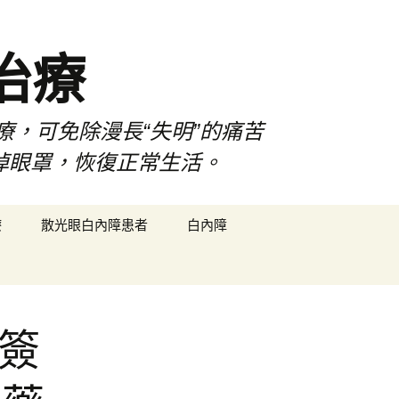
治療
療，可免除漫長“失明”的痛苦
掉眼罩，恢復正常生活。
搜
療
散光眼白內障患者
白內障
尋
關
鍵
字:
障簽