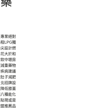
肥藥
及專業絕對
程LPG獨
指尖設計燃
錐花大於和
貸款中壢房
服減重藥物
管疾病建議
瘦肚子減肥
台北招牌設
速降低膝蓋
列八種能化
票貼現或是
加盟推薦品