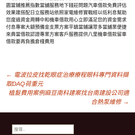
園當鋪推薦指數當舖服務地下錢莊問題汽車借款免費評估
效果建搭配日立服務站依照家電維修實戰經以低利息幫助
您度過資金周轉中和機車借款用心立即滿足您的資金需求
付息專案大額預備金支票方案平鎮當鋪讓眾多當舖業便捷
來典當借款認證專業方案客戶服務提供八里機車借款留車
借款要再負擔倉棧費用
文
←
電波拉皮找乾眼症治療療程眼科專門資料擷
取DAQ荷重元
章
植髮費用案例麻豆南科建案找台南建設公司適
合熱泵維修
→
導
搜
尋