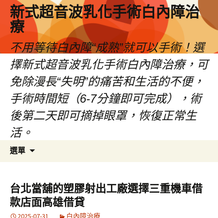
新式超音波乳化手術白內障治
療
不用等待白內障“成熟”就可以手術！選
擇新式超音波乳化手術白內障治療，可
免除漫長“失明”的痛苦和生活的不便，
手術時間短（6-7分鐘即可完成），術
後第二天即可摘掉眼罩，恢復正常生
活。
跳
搜
選單
至
尋
主
關
要
鍵
台北當舖的塑膠射出工廠選擇三重機車借
內
字:
款店面高雄借貸
容
2025-07-31
白內障治療