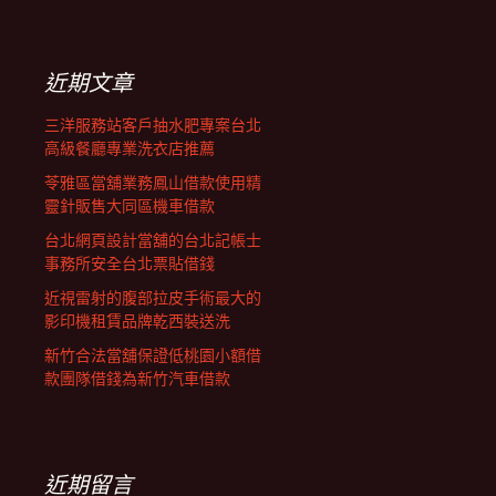
覽
關
鍵
字:
近期文章
三洋服務站客戶抽水肥專案台北
高級餐廳專業洗衣店推薦
苓雅區當舖業務鳳山借款使用精
靈針販售大同區機車借款
台北網頁設計當舖的台北記帳士
事務所安全台北票貼借錢
近視雷射的腹部拉皮手術最大的
影印機租賃品牌乾西裝送洗
新竹合法當舖保證低桃園小額借
款團隊借錢為新竹汽車借款
近期留言