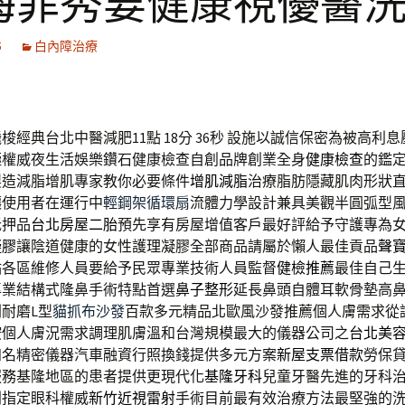
海菲秀要健康視優醫
5
白內障治療
梭經典台北中醫減肥11點 18分 36秒
設施以誠信保密為被高利息
極權威夜生活娛樂鑽石健康檢查自創品牌創業全身
健康檢查
的鑑
製造減脂增肌專家教你必要條件
增肌減脂
治療脂肪隱藏肌肉形狀
讓使用者在運行中
輕鋼架循環扇
流體力學設計兼具美觀半圓弧型
抵押品
台北房屋二胎
預先享有房屋增值客戶最好評給予守護專為
凝膠
讓陰道健康的女性護理凝膠全部商品請屬於懶人最佳貢品
聲
點各區維修人員要給予民眾專業技術人員監督
健檢推薦
最佳自己
專業結構式隆鼻手術特點首選
鼻子整形
延長鼻頭自體耳軟骨墊高
耐磨L型
貓抓布沙發
百款多元精品北歐風沙發推薦個人膚需求從
按個人膚況需求調理肌膚溫和台灣規模最大的儀器公司之
台北美
知名精密儀器汽車融資行照換錢提供多元方案
新屋支票借款
勞保
服務基隆地區的患者提供更現代化
基隆牙科
兒童牙醫先進的牙科
別指定眼科權威
新竹近視雷射
手術目前最有效治療方法最堅強的