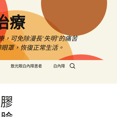
治療
療，可免除漫長“失明”的痛苦
掉眼罩，恢復正常生活。
搜
散光眼白內障患者
白內障
尋
關
鍵
字:
凝膠