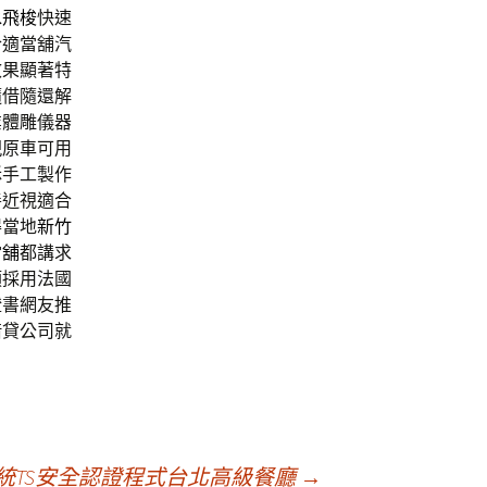
水飛梭
快速
合適當舖汽
效果顯著特
隨借隨還解
業體雕儀器
現
原車可用
酥手工製作
善近視適合
得當地
新竹
當舖
都講求
類採用法國
證書網友推
借貸公司就
系統TS安全認證程式台北高級餐廳
→