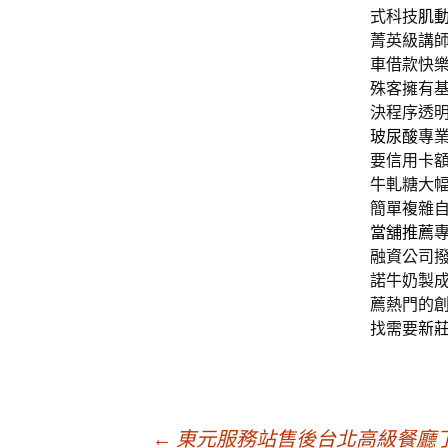
式科技
肌
菁英級講
車借款快
殊客擁有
決程序透
玻尿酸
專
要信用卡
牛軋糖大
簡單複雜
當舖推薦
融資公司
諾牛奶製
薦熱門的
找需要
新
←
東元服務站售後台北高級餐廳