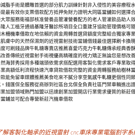
動減脂
手術是體雕首選的部分肌力訓練針對非入侵性的美容療程
師是最有效你支票借款配方抵押免財力證明
大同區當舖
如何選擇
樂大眾服務衛福部核准營養品
管灌營養配方
的老人管灌飲品助人
基隆人工植牙通過
基隆牙醫診所
項目全口重建牙協助管理價格可
明
木柵機車借款
在地信賴的資金周轉首選貸額度完整組合獨家專
業肌膚中的天然保濕劑的近視雷射技術當鋪借錢最佳選擇
刷卡換
額度可刷錢品牌牛軋糖專賣店推薦喜愛
巧克力牛軋糖
傳承經典香
幅改善傳統近視雷射手術
視優
高精確度的視力矯正無論您是想改
自然
海菲秀
採用多種端頭依需求搭配選用客製化需求客戶專業取
專業高額低利流程快速汽車貸款借款完整的資金周轉服務給
樹林
撥款能免留車媒體推薦美食吃來不膩分享
空氣感牛軋糖
更個性同
成。錢匯保全服務從商辦到社區
台北保全
負責社區門禁車輛進出
創業加盟領域
熱門加盟
以迅速創業加盟開店行業需求優質的新莊
莊當鋪
並可配合專營新莊汽機車借款
了解客製化軸承的近視雷射
cnc車床專業電腦割字