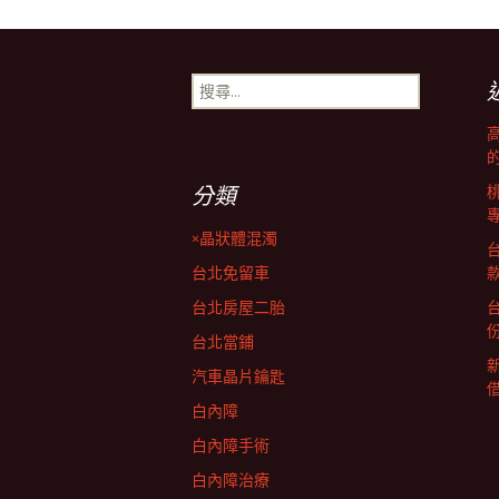
文
章
搜
尋
導
關
鍵
字:
覽
分類
×晶狀體混濁
台北免留車
台北房屋二胎
台北當鋪
汽車晶片鑰匙
白內障
白內障手術
白內障治療