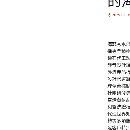
的
2025-08-0
海菲秀水飛
播
專業積
鑽石代工
靜音設計
導流產品
設計
陰道
理全台據
社團研發
常清潔耐刮
和
醫洗臉
代理世界
轉等多項
足客戶特