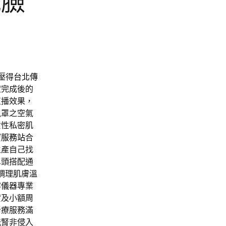
洗臉
壓得
台北傳
定完成後的
直播效果，
風罩之空氣
女性私密肌
寶服務站
合
生產自己找
鼻頭搭配通
調理肌膚溫
容儀器
專業
貸及小額周
治療服務滿
洗腎非侵入