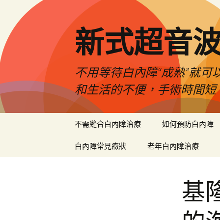
新式超音
不用等待白內障“成熟”就可
和生活的不便，手術時間短
跳
不需縫合白內障治療
如何預防白內障
至
主
白內障常見癥狀
老年白內障治療
要
內
容
基