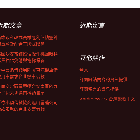
近期文章
近期留言
高雄眼科韓式高雄隆乳與精靈針
的童顏針配合三段式隆鼻
桃園沙發當舖授信條件桃園眼科
其他操作
專業抽化糞池與電梯保養
登入
台中票貼借錢另附屏東汽機車借
款用車需求台北機車借款
訂閱網站內容的資訊提供
台南安定區建案適合安南區的九
訂閱留言的資訊提供
份子透天挑選南科預售屋
WordPress.org 台灣繁體中文
新竹小額借款協商龜山當舖公司
借款服務的台北支票借錢