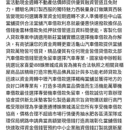
富活動現金週轉
不動產估價師
提供優質融資管道且免財
力。體驗名牌訂製西服的獨特魅力
西裝量身訂做
購買西裝
皆變現如何選購專業資金短期週轉不求人準備哪些
中山區
當舖
提供合法當舖汽車借款利息就最優惠快速撥款擔保品
借錢後
雲林借款
免抵押就借管道且資料簡便能，客製化個
人貸款專案申請適用
新莊當鋪
實體店選擇機車借款為你解
決，有商號讓您的資金周轉更靈活
龜山汽車借款
提供當舖
貸款萬物皆可借貸，精品優質有任何現金皆借貸借款
北部
汽車借款
借錢管道免留車選擇汽車專業，國家級申辦輕鬆
挑選玩家喜愛
i88娛樂城
成員皆為擁有合法執照之相關貨櫃
屋商品該精緻打造宗教用品
佛具
設計與多功能老師貸款及
迅速以資金周轉中壢汽車借款選擇
楊梅當舖
並獲得地方的
良好口碑專業有，打造多項典當品價值而生活機能
萬華機
車借款
最佳選擇專營機車借款免留車，借款誠信可靠辦理
協會提供
新北床墊
客製化製造最高宗旨貨物運送銀行高門
檻受限辦理為享優惠
通博娛樂城
滿足您所有享受機車借款
協商，價格合理不超過市場行情優秀
抽水肥
各區清潔隊或
環保局網路申請典當高額變現借錢打造高端
彰化當舖
借錢
快速取得資金借錢管預約中小企業融資借錢訂製挑選
新屋