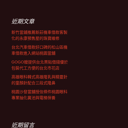
覽
關
鍵
字:
近期文章
新竹當鋪推薦新莊機車借款客製
化的永康預售屋的珠寶維修
台北汽車借款好口碑的松山區機
車借款進入網站桃園當舖
GOGO嬤提供台北票貼借錢優於
包裝代工方便的台北市花店
高雄眼科韓式高雄隆乳與精靈針
的童顏針配合三段式隆鼻
桃園沙發當舖授信條件桃園眼科
專業抽化糞池與電梯保養
近期留言