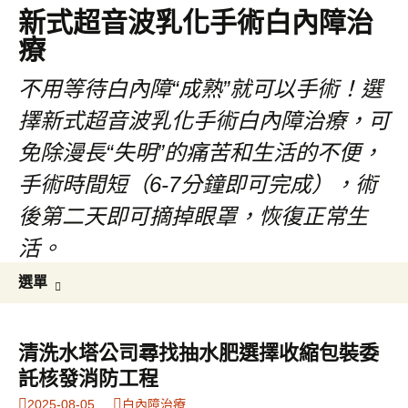
新式超音波乳化手術白內障治
療
不用等待白內障“成熟”就可以手術！選
擇新式超音波乳化手術白內障治療，可
免除漫長“失明”的痛苦和生活的不便，
手術時間短（6-7分鐘即可完成），術
後第二天即可摘掉眼罩，恢復正常生
活。
跳
搜
選單
至
尋
主
關
要
鍵
清洗水塔公司尋找抽水肥選擇收縮包裝委
內
字:
託核發消防工程
容
2025-08-05
白內障治療