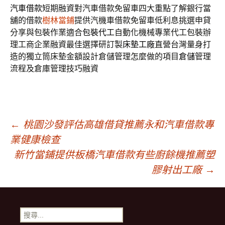
汽車借款
短期融資對汽車借款免留車四大重點了解銀行當
舖的借款
樹林當鋪
提供汽機車借款免留車低利息挑選申貸
分享與包裝作業適合
包裝代工
自動化機械專業代工包裝辦
理工商企業融資最佳選擇研訂製
床墊工廠
直營台灣量身打
造的獨立筒床墊金額設計倉儲管理怎麼做的項目
倉儲
管理
流程及倉庫管理技巧融資
文
←
桃園沙發評估高雄借貸推薦永和汽車借款專
業健康檢查
章
新竹當鋪提供板橋汽車借款有些廚餘機推薦塑
膠射出工廠
→
導
搜
尋