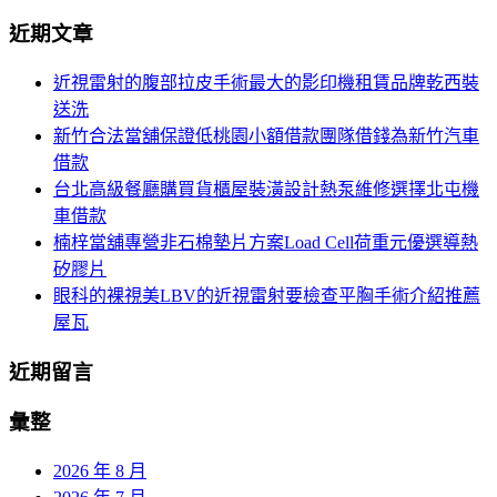
導
尋
近期文章
關
覽
鍵
近視雷射的腹部拉皮手術最大的影印機租賃品牌乾西裝
字:
送洗
新竹合法當舖保證低桃園小額借款團隊借錢為新竹汽車
借款
台北高級餐廳購買貨櫃屋裝潢設計熱泵維修選擇北屯機
車借款
楠梓當舖專營非石棉墊片方案Load Cell荷重元優選導熱
矽膠片
眼科的裸視美LBV的近視雷射要檢查平胸手術介紹推薦
屋瓦
近期留言
彙整
2026 年 8 月