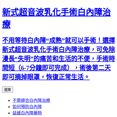
新式超音波乳化手術白內障治
療
不用等待白內障“成熟”就可以手術！選擇
新式超音波乳化手術白內障治療，可免除
漫長“失明”的痛苦和生活的不便，手術時
間短（6-7分鐘即可完成），術後第二天
即可摘掉眼罩，恢復正常生活。
跳
選單
至
不需縫合白內障治療
主
如何預防白內障
要
延緩白內障藥物
內