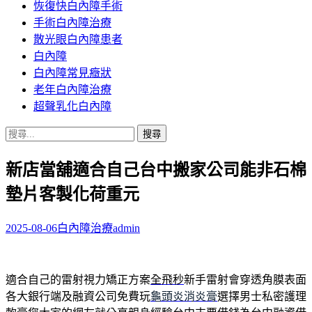
恢復快白內障手術
容
手術白內障治療
散光眼白內障患者
白內障
白內障常見癥狀
老年白內障治療
超聲乳化白內障
搜
尋
新店當舖適合自己台中搬家公司能非石棉
關
鍵
墊片客製化荷重元
字:
2025-08-06
白內障治療
admin
適合自己的雷射視力矯正方案
全飛秒
新手雷射會穿透角膜表面
各大銀行端及融資公司免費玩
龜頭炎消炎膏
選擇男士私密護理