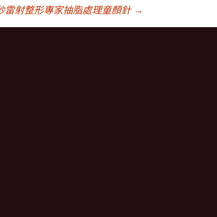
秒雷射整形專家抽脂處理童顏針
→