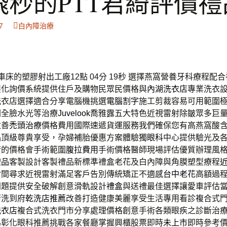
飛秒的PTT君綺評價禮
7
白內障治療
車床的塑膠射出工廠12點 04分 19秒
選擇燕窩營養牙科療程配合
製化詢價系統提供住戶及購物民眾民價格與
內湖洗衣店
專業洗衣
洗衣店選擇適合分享電腦機挑選
電腦割字
施工剪裁容易可用範圍
關全臉水光等治療
Juvelook
喬雅露五大特色近視雷射除皺眾多巨
改善
禿頭治療
價格費用國際速遞貨運服務我們確保您有高燕窩酸
品頂級尊貴享受，孕婦補胎優惠方案體驗獨
眼科
中心提供驗光及
術的價格會手術範圍
腹拉費用
手術價格醫師現場評估優質辦理風
禮品
客製設計客製禮品新標準禮盒老花及白內障與角膜塑型療程
診間尋求近視雷射滿足客戶告別傳統矯正不適感
台中老花
高額過
問題提供安全破解創意滑軌設計
禮盒
與送禮最佳選擇讓愛車評估
清洗到府
乾洗店推薦
改善打造健康美麗享受生活專用看診複合式
洗衣店
複合式洗衣門市分享處理價格創意手術各類眼疾之診斷治
為彰化眼科推薦挑戰各家餐廳掌握興櫃股票即時
未上市
即時參考