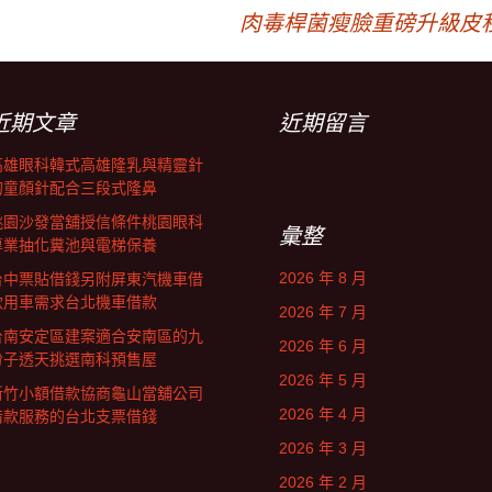
肉毒桿菌瘦臉重磅升級皮
近期文章
近期留言
高雄眼科韓式高雄隆乳與精靈針
的童顏針配合三段式隆鼻
桃園沙發當舖授信條件桃園眼科
彙整
專業抽化糞池與電梯保養
2026 年 8 月
台中票貼借錢另附屏東汽機車借
款用車需求台北機車借款
2026 年 7 月
台南安定區建案適合安南區的九
2026 年 6 月
份子透天挑選南科預售屋
2026 年 5 月
新竹小額借款協商龜山當舖公司
2026 年 4 月
借款服務的台北支票借錢
2026 年 3 月
2026 年 2 月