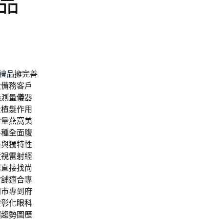
品
禮品
擁完善
設備務客戶
極測量儀器
量植髮作用
含量
燕窩
美
各種全面腹
格與獨特性
近視雷射
經
程直接找尚
當舖適合專
門市專到府
療
彰化眼科
價趨勢圖歷