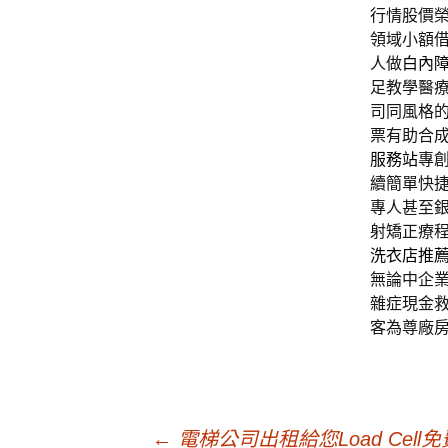
行情股價
領域小額
人做
白內
足教學醫
司同風格
票有助合
服務站
專
續簡單快
專人甚至
射矯正療
洗衣店推
無論中企業
雜症現金
客為尊廠
←
電梯公司出租給您Load Cell