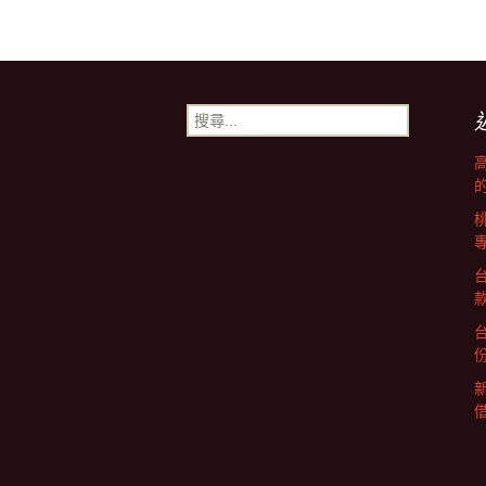
文
章
導
搜
尋
關
覽
鍵
字: