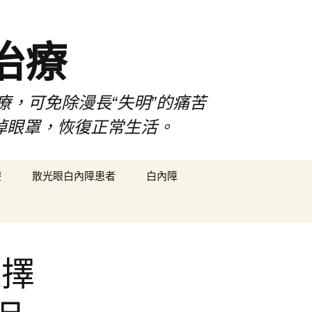
治療
療，可免除漫長“失明”的痛苦
掉眼罩，恢復正常生活。
搜
療
散光眼白內障患者
白內障
尋
關
鍵
字:
選擇