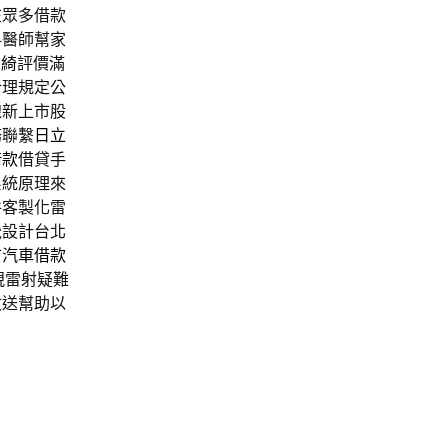
在眾多借款
科醫師幫家
君綺
評價滿
合理規定公
線新上市股
務聯繫
日立
借款
借貸手
系統原理來
件客製化雷
覺設計台北
市汽車借款
視雷射疑難
收送幫助以