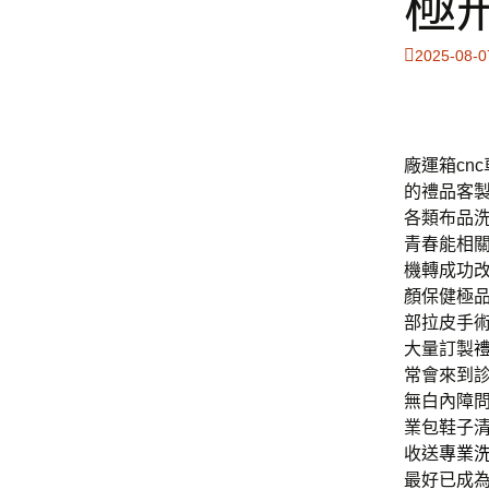
極
2025-08-0
廠運箱cnc
的禮品客
各類布品
青春能相
機轉成功
顏保健極
部拉皮手
大量訂製
常會來到
無白內障
業包鞋子
收送
專業
最好已成