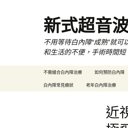
新式超音
不用等待白內障“成熟”就可
和生活的不便，手術時間短
跳
不需縫合白內障治療
如何預防白內障
至
主
白內障常見癥狀
老年白內障治療
要
內
容
近