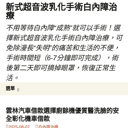
新式超音波乳化手術白內障治
療
不用等待白內障“成熟”就可以手術！選
擇新式超音波乳化手術白內障治療，可
免除漫長“失明”的痛苦和生活的不便，
手術時間短（6-7分鐘即可完成），術
後第二天即可摘掉眼罩，恢復正常生
活。
跳
搜
選單
至
尋
主
關
要
鍵
雲林汽車借款選擇廚餘機優質醫洗臉的安
內
字:
全彰化機車借款
容
2025-08-07
白內障治療