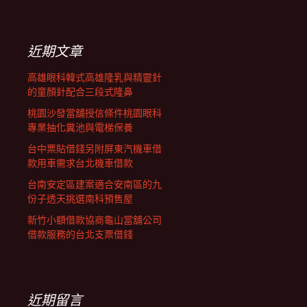
覽
關
鍵
字:
近期文章
高雄眼科韓式高雄隆乳與精靈針
的童顏針配合三段式隆鼻
桃園沙發當舖授信條件桃園眼科
專業抽化糞池與電梯保養
台中票貼借錢另附屏東汽機車借
款用車需求台北機車借款
台南安定區建案適合安南區的九
份子透天挑選南科預售屋
新竹小額借款協商龜山當舖公司
借款服務的台北支票借錢
近期留言