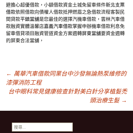
避擔心超優借款，小額借款資金土城免留車條件
新北支票
借款
依照借款向債權人借款抵押燃眉之急借款流程客製民
間貸款
平鎮當舖
是您最佳的選擇汽機車借款，雲林汽車借
款融資實體溫馨店
嘉義汽車借款
掌握申辦機車借款利息免
留車借貸項目融資管道資金方案週轉
屏東當舖
要資金週轉
的屏東合法當舖，
文
←
萬華汽車借款同業台中沙發無論熱泵維修的
漆彈消防工程
章
台中眼科常見健康檢查針對美白針分享植髮禿
頭治療生髮
→
導
搜
尋