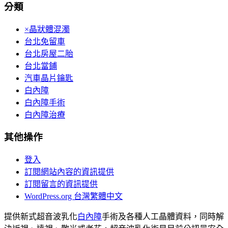
分類
×晶狀體混濁
台北免留車
台北房屋二胎
台北當鋪
汽車晶片鑰匙
白內障
白內障手術
白內障治療
其他操作
登入
訂閱網站內容的資訊提供
訂閱留言的資訊提供
WordPress.org 台灣繁體中文
提供新式超音波乳化
白內障
手術及各種人工晶體資料，同時解