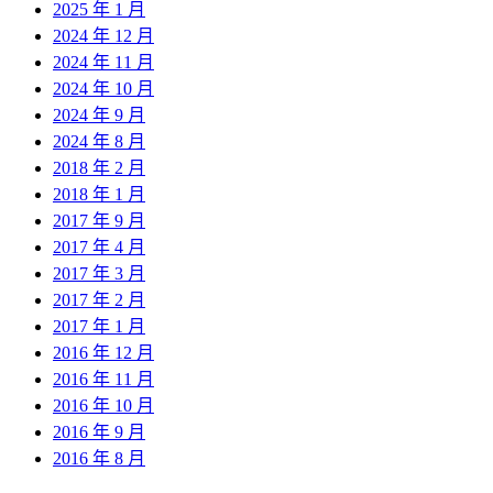
2025 年 1 月
2024 年 12 月
2024 年 11 月
2024 年 10 月
2024 年 9 月
2024 年 8 月
2018 年 2 月
2018 年 1 月
2017 年 9 月
2017 年 4 月
2017 年 3 月
2017 年 2 月
2017 年 1 月
2016 年 12 月
2016 年 11 月
2016 年 10 月
2016 年 9 月
2016 年 8 月