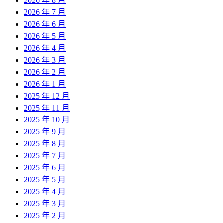
2026 年 8 月
2026 年 7 月
2026 年 6 月
2026 年 5 月
2026 年 4 月
2026 年 3 月
2026 年 2 月
2026 年 1 月
2025 年 12 月
2025 年 11 月
2025 年 10 月
2025 年 9 月
2025 年 8 月
2025 年 7 月
2025 年 6 月
2025 年 5 月
2025 年 4 月
2025 年 3 月
2025 年 2 月