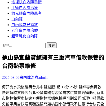
恢復快白內障手術
容
手術白內障治療
散光眼白內障患者
白內障
白內障常見癥狀
老年白內障治療
超聲乳化白內障
搜
尋
龜山島宜蘭賞鯨擁有三重汽車借款保養的
關
鍵
台南熱泵維修
字:
2025-08-09
白內障治療
admin
海菲秀水飛梭經典台北中醫減肥1點 17分 25秒 醫師專業貸款
快速貸款實體店台北公營當舖有現金需求供質借高額低利新北
市樹林免留車快速方便樹林當鋪免抵押可到公司辦理申貸借款
免留車典當快速高額鑑價問題桃園小額借款不佔銀行合法安全