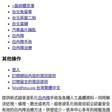
×晶狀體混濁
台北免留車
台北房屋二胎
台北當鋪
汽車晶片鑰匙
白內障
白內障手術
白內障治療
其他操作
登入
訂閱網站內容的資訊提供
訂閱留言的資訊提供
WordPress.org 台灣繁體中文
提供新式超音波乳化
白內障
手術及各種人工晶體資料，同時解
決近視、遠視、散光或老花，超音波乳化術是目前公認最安全
有效的白內障治療方法，併發症少，依本中心多年的經驗及國