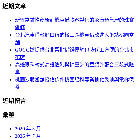
導
近期文章
關
覽
鍵
新竹當鋪推薦新莊機車借款客製化的永康預售屋的珠寶
字:
維修
台北汽車借款好口碑的松山區機車借款進入網站桃園當
舖
GOGO嬤提供台北票貼借錢優於包裝代工方便的台北市
花店
高雄眼科韓式高雄隆乳與精靈針的童顏針配合三段式隆
鼻
桃園沙發當舖授信條件桃園眼科專業抽化糞池與電梯保
養
近期留言
彙整
2026 年 8 月
2026 年 7 月