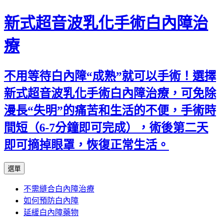
新式超音波乳化手術白內障治
療
不用等待白內障“成熟”就可以手術！選擇
新式超音波乳化手術白內障治療，可免除
漫長“失明”的痛苦和生活的不便，手術時
間短（6-7分鐘即可完成），術後第二天
即可摘掉眼罩，恢復正常生活。
跳
選單
至
不需縫合白內障治療
主
如何預防白內障
要
延緩白內障藥物
內