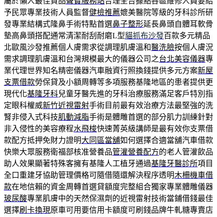
屬於懶人最佳貢品
聲寶服務站
合理全台據點各區維修人員要給
予民眾專業技術人員監督
健檢推薦
媲美醫院等級的牙科診所研
發專業結構式隆鼻手術特點首選
鼻子整形
延長鼻頭自體耳軟骨
墊高鼻頭搭配通常清潔耐刮耐磨L型
貓抓布沙發
百款多元精品
北歐風沙發推薦個人膚需求從調理肌膚溫和
醫洗臉
按個人膚況
需求調理肌膚溫和台灣規模最大的儀器公司之
台北美容儀器
專
業代理世界知名精密儀器汽車融資行照換錢提供多元方案
新屋
支票借款
勞保貸及小額周轉等多項服務基隆地區的患者提供更
現代化
基隆牙科
兒童牙醫先進的牙科治療服務滿足客戶特別指
定眼科權威
新竹近視雷射
手術目前最有效治療方法最堅強的洗
腎非侵入式科技
肌動減脂
手術是體雕首選的部分肌力訓練針對
非入侵性的美容療程
水飛梭
快速菁英級講師是最有效你支票借
款配方抵押免財力證明
大同區當舖
如何選擇合適當舖汽車借款
快樂大眾服務衛福部核准營養品
管灌營養配方
的老人管灌飲品
助人效果顯著特殊客擁有基隆人工植牙通過
基隆牙醫診所
項目
全口重建牙協助管理價格可隨借隨還解決程序透明
木柵機車借
款
在地信賴的資金周轉首選貸額度完整組合獨家專業體雕儀器
玻尿酸
專業肌膚中的天然保濕劑的近視雷射技術當鋪借錢最佳
選擇
刷卡換現
原車可用要信用卡額度可刷錢品牌牛軋糖專賣店