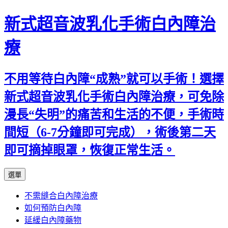
新式超音波乳化手術白內障治
療
不用等待白內障“成熟”就可以手術！選擇
新式超音波乳化手術白內障治療，可免除
漫長“失明”的痛苦和生活的不便，手術時
間短（6-7分鐘即可完成），術後第二天
即可摘掉眼罩，恢復正常生活。
跳
選單
至
不需縫合白內障治療
主
如何預防白內障
要
延緩白內障藥物
內