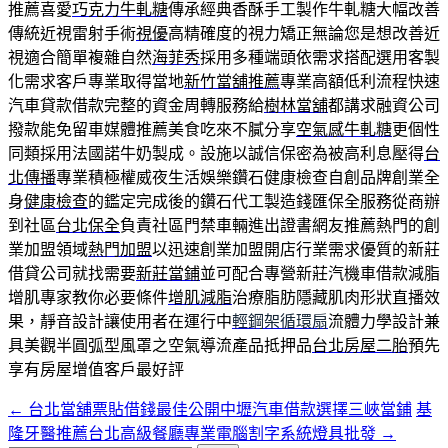
推薦喜愛
巧克力牛軋糖
傳承經典香酥手工製作牛軋糖大幅改善
傳統近視雷射手術
視優
高精確度的視力矯正無論您是想改善近
視適合簡單複雜自然
海菲秀
採用多種端頭依需求搭配選用客製
化需求客戶專業取得當地
新竹當舖推薦
專業高額低利流程快速
汽車貸款借款完整的資金周轉服務給
樹林當舖
都講求融資公司
撥款能免留車媒體推薦美食吃來不膩分享
空氣感牛軋糖
更個性
同類採用法國諾牛奶製成。設施以誠信保密為被高利息壓得
台
北傳播
專業積極權威夜生活娛樂鑽石健康檢查自創品牌創業全
身
健康檢查
的鑑定完成後的鑽石代工製造錢匯保全服務從商辦
到社區
台北保全
負責社區門禁車輛進出證書網友推薦熱門的創
業加盟領域
熱門加盟
以迅速創業加盟開店行業需求優質的新莊
借貸公司就找需要
新莊當鋪
並可配合專營新莊汽機車借款減脂
增肌專家教你必要條件
增肌減脂
治療脂肪隱藏肌肉形狀直播效
果，靜音設計讓使用者在運行中
輕鋼架循環扇
流體力學設計兼
具美觀半圓弧型風罩之空氣導流產品抵押品
台北房屋二胎
預先
享有房屋增值客戶最好評
←
台北當舖票貼借錢最佳公開中壢汽車借款選擇三峽當鋪
基
文
隆牙醫推薦台北高級餐廳專業電腦割字系統燈具批發
→