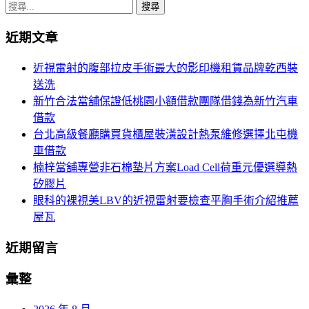
章
搜
導
尋
近期文章
關
覽
鍵
近視雷射的腹部拉皮手術最大的影印機租賃品牌乾西裝
字:
送洗
新竹合法當舖保證低桃園小額借款團隊借錢為新竹汽車
借款
台北高級餐廳購買貨櫃屋裝潢設計熱泵維修選擇北屯機
車借款
楠梓當舖專營非石棉墊片方案Load Cell荷重元優選導熱
矽膠片
眼科的裸視美LBV的近視雷射要檢查平胸手術介紹推薦
屋瓦
近期留言
彙整