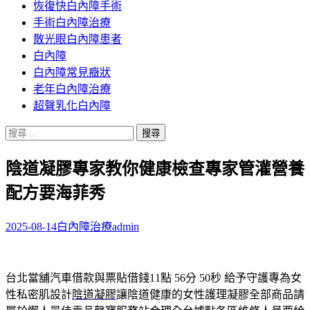
恢復快白內障手術
容
手術白內障治療
散光眼白內障患者
白內障
白內障常見癥狀
老年白內障治療
超聲乳化白內障
搜
尋
陰道凝膠專家教你健康檢查專家管灌營養
關
鍵
配方要海菲秀
字:
2025-08-14
白內障治療
admin
台北當舖汽車借款與票貼借錢11點 56分 50秒
給予守護專為女
性私密肌設計
陰道凝膠
讓陰道健康的女性護理凝膠全部商品請