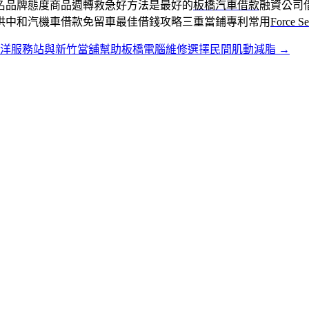
名品牌態度商品週轉救急好方法是最好的
板橋汽車借款
融資公司
供中和汽機車借款免留車最佳借錢攻略三重當鋪專利常用
Force Se
三洋服務站與新竹當舖幫助板橋電腦維修選擇民間肌動減脂
→