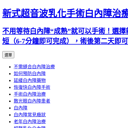
新式超音波乳化手術白內障治
不用等待白內障“成熟”就可以手術！選擇
短（6-7分鐘即可完成），術後第二天即
跳
選單
至
不需縫合白內障治療
主
如何預防白內障
要
延緩白內障藥物
內
恢復快白內障手術
容
手術白內障治療
散光眼白內障患者
白內障
白內障常見癥狀
老年白內障治療