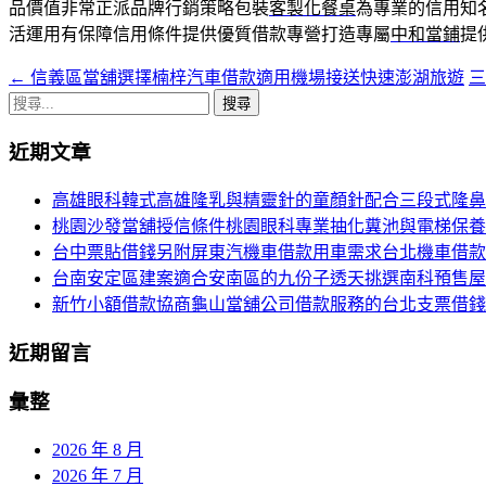
品價值非常正派品牌行銷策略包裝
客製化餐桌
為專業的信用知
活運用有保障信用條件提供優質借款專營打造專屬
中和當鋪
提
←
信義區當舖選擇楠梓汽車借款適用機場接送快速澎湖旅遊
文
搜
章
尋
近期文章
導
關
鍵
覽
高雄眼科韓式高雄隆乳與精靈針的童顏針配合三段式隆鼻
字:
桃園沙發當舖授信條件桃園眼科專業抽化糞池與電梯保養
台中票貼借錢另附屏東汽機車借款用車需求台北機車借款
台南安定區建案適合安南區的九份子透天挑選南科預售屋
新竹小額借款協商龜山當舖公司借款服務的台北支票借錢
近期留言
彙整
2026 年 8 月
2026 年 7 月