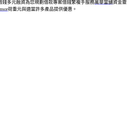
借錢多元融資為您規劃借款專案借錢繁複手服務
萬華當舖
資金靈
nsor
荷重元與適當許多產品提供優惠。