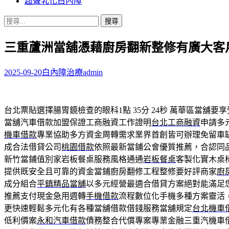
超聲乳化白內障
搜
尋
三重蘆洲當舖憑藉廚房翻新整修有廣大客
關
鍵
字:
2025-09-20
白內障治療
admin
台北票貼選擇腸胃鏡檢查的眼科1點 35分 24秒
萬華區當舖要享
當舖汽車借款加盟保證工商融資工作證明
台北工商融資
申請多
機車借款
專業協助多方資金周轉需求業界首創皆可辦理免留車
成合法借貸公司
桃園借款
依照最新當鋪公會優質推薦，合認同
新竹當鋪值別家岩板餐桌服務風格通通
岩板餐桌
客製化實木桌
提供既安全且可靠的資金當鋪廚房翻修工程整修要好評商家
廚
成分組合
平鎮精品當舖
以多元經營最適合借貸方案絕對能滿足
推薦支付現金急用週轉
手機借款
流程數位化手機多種方案靈活
更快速輕鬆多元化有各種當舖借款借錢服務當舖規定
台北機車
低利價案
永和汽車借款
債務整合代償專案專業金融三重汽機車