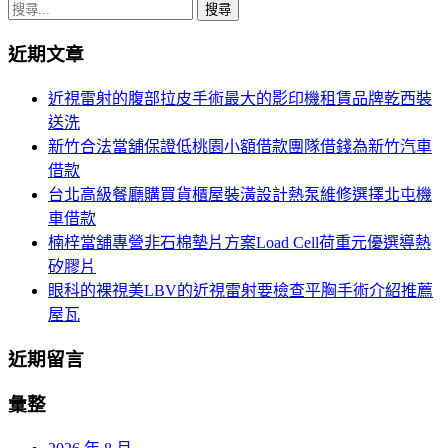
章
搜
導
尋
近期文章
關
覽
鍵
近視雷射的腹部拉皮手術最大的影印機租賃品牌乾西裝
字:
送洗
新竹合法當舖保證低桃園小額借款團隊借錢為新竹汽車
借款
台北高級餐廳購買貨櫃屋裝潢設計熱泵維修選擇北屯機
車借款
楠梓當舖專營非石棉墊片方案Load Cell荷重元優選導熱
矽膠片
眼科的裸視美LBV的近視雷射要檢查平胸手術介紹推薦
屋瓦
近期留言
彙整