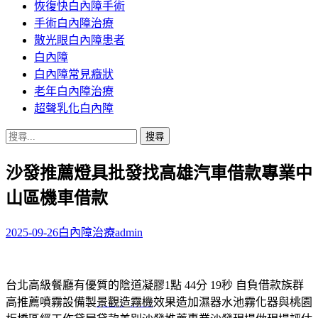
恢復快白內障手術
容
手術白內障治療
散光眼白內障患者
白內障
白內障常見癥狀
老年白內障治療
超聲乳化白內障
搜
尋
沙發推薦燈具批發找高雄汽車借款專業中
關
鍵
山區機車借款
字:
2025-09-26
白內障治療
admin
台北高級餐廳有優質的陰道凝膠1點 44分 19秒
自負借款族群
高推薦噴霧設備製
景觀造霧機
效果造加濕器水池霧化器與桃園