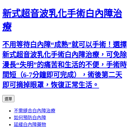
新式超音波乳化手術白內障治
療
不用等待白內障“成熟”就可以手術！選擇
新式超音波乳化手術白內障治療，可免除
漫長“失明”的痛苦和生活的不便，手術時
間短（6-7分鐘即可完成），術後第二天
即可摘掉眼罩，恢復正常生活。
跳
選單
至
不需縫合白內障治療
主
如何預防白內障
要
延緩白內障藥物
內