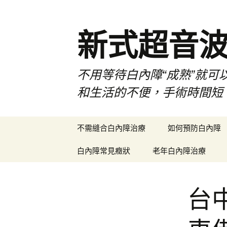
新式超音
不用等待白內障“成熟”就可
和生活的不便，手術時間短
跳
不需縫合白內障治療
如何預防白內障
至
主
白內障常見癥狀
老年白內障治療
要
內
容
台