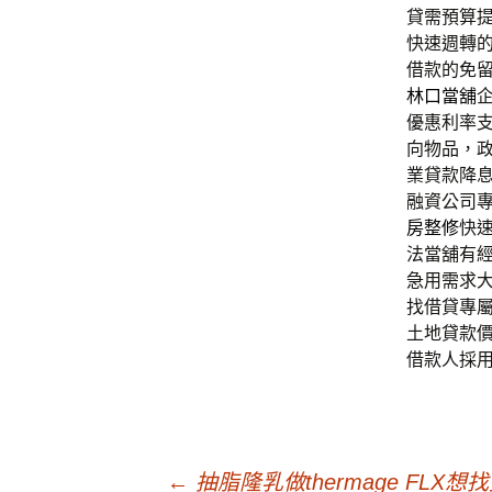
貸需預算
快速週轉
借款的免
林口當舖
優惠利率
向物品，
業貸款降
融資公司
房整修
快
法當舖有
急用需求
找借貸專
土地貸款
借款人採
←
抽脂隆乳做thermage FL