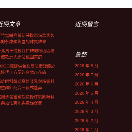
近期文章
近期留言
新竹當鋪推薦新莊機車借款客製
化的永康預售屋的珠寶維修
台北汽車借款好口碑的松山區機
彙整
車借款進入網站桃園當舖
2026 年 8 月
GOGO嬤提供台北票貼借錢優於
包裝代工方便的台北市花店
2026 年 7 月
高雄眼科韓式高雄隆乳與精靈針
2026 年 6 月
的童顏針配合三段式隆鼻
2026 年 5 月
桃園沙發當舖授信條件桃園眼科
2026 年 4 月
專業抽化糞池與電梯保養
2026 年 3 月
2026 年 2 月
2026 年 1 月