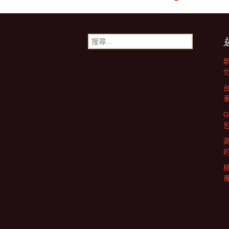
文
章
搜
尋
導
關
鍵
字:
覽