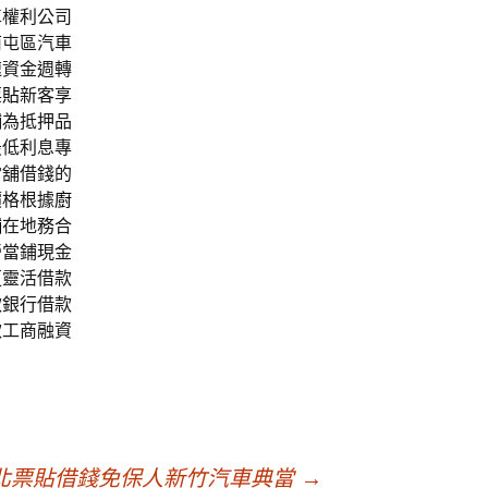
車權利公司
南屯區汽車
速資金週轉
票貼
新客享
舖為抵押品
最低利息專
當舖借錢的
價格根據
廚
舖
在地務合
營當鋪現金
更靈活借款
款銀行借款
款工商融資
北票貼借錢免保人新竹汽車典當
→