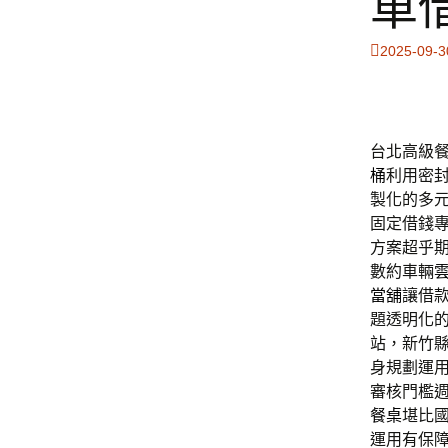
車
2025-09-3
台北高級餐
桶
利用密
製化的多
固定借錢
方案超乎
數約車輛
當舖
讓借
題透明化
站，新竹
身規劃運
審核門檻
餐桌
堪比
運用有保