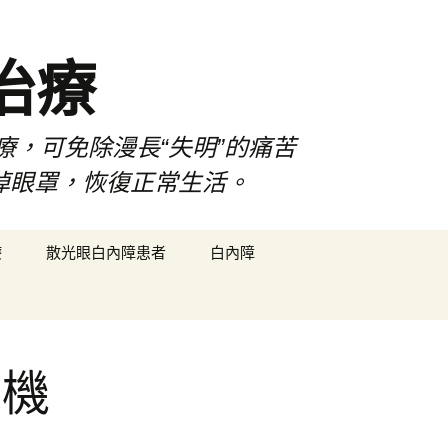
治療
療，可免除漫長“失明”的痛苦
掉眼罩，恢復正常生活。
搜
療
散光眼白內障患者
白內障
尋
關
鍵
字:
莊機