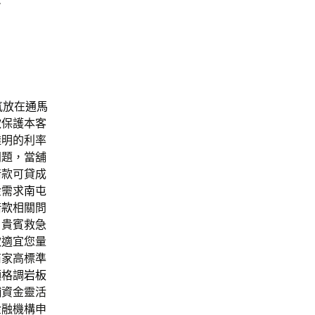
修
氣放在
通馬
款
保護本客
透明的利率
問題，當舖
借款可貸成
金需求
南屯
借款
相關問
戶貴賓救急
款適宜您量
商家高標準
顯格調
岩板
舖
資金靈活
金融機構申