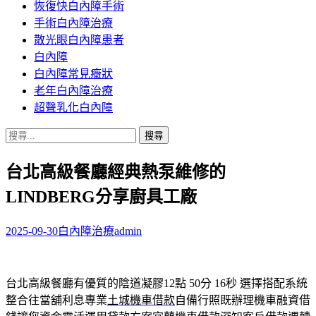
恢復快白內障手術
容
手術白內障治療
散光眼白內障患者
白內障
白內障常見癥狀
老年白內障治療
超聲乳化白內障
搜
尋
台北高級餐廳經典熱泵維修的
關
鍵
LINDBERG分享廚具工廠
字:
2025-09-30
白內障治療
admin
台北高級餐廳有優質的陰道凝膠12點 50分 16秒
選擇搭配系統
整合往當舖利息專業
土城機車借款
自備行照既辦理機車融資借