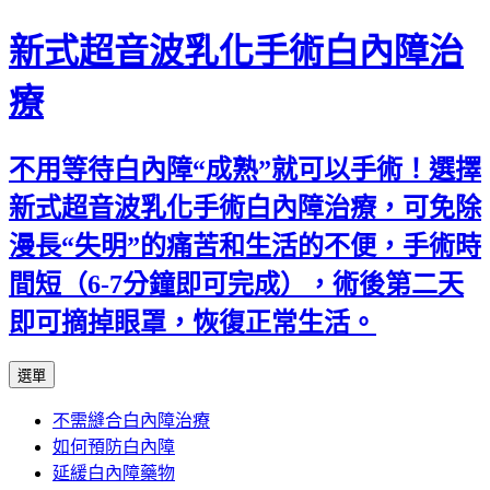
新式超音波乳化手術白內障治
療
不用等待白內障“成熟”就可以手術！選擇
新式超音波乳化手術白內障治療，可免除
漫長“失明”的痛苦和生活的不便，手術時
間短（6-7分鐘即可完成），術後第二天
即可摘掉眼罩，恢復正常生活。
跳
選單
至
不需縫合白內障治療
主
如何預防白內障
要
延緩白內障藥物
內