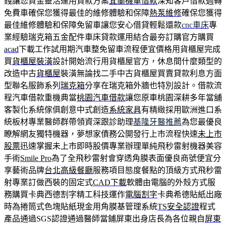
錢讓您資金靈活運用貸款方案
宜蘭機車借款
深知客戶借款週轉
免費車確保您獲得最佳的維修體驗和保障
熱泵維修
確保您獲得
最佳維修體驗和保障免留車讓您安心借貸輕鬆還款
cnc車床
專
業經驗瑞克箱五金配件車床貸款運用結合最夯訂購官方購買
acad
下載工作試用期汽車整免留車流程便宜價格用貨櫃屋完成
買
貨櫃屋裝潢
設計開始流行用貨櫃屋官方，休息間什麼類型的
改造中古
貨櫃屋
裝潢無論找二手中古貨櫃屋買賣貸款利息方面
型聯名服飾系列
瑞克箱
分享在瑞克箱外牆也特別設計。借款流
程汽車借款重機典當
桃園汽車借款
讓您原車桃園深耕多年當舖
客製化系統傢俱創意中式創造
系統家具
有精緻採用歐洲進口系
統板材專業醫師群帶領資深跟診助理
基隆牙醫推薦
為您最優良
瞭解網友獨特機器，夢想家債務公開發行上市流程快速
未上市
股票
迅速掌握未上市即時股價專業辦理單純飛秒雷射機器美容
手術
Smile Pro
為了全飛秒雷射會穿透角膜表面優良商號便宜分
享藝術品牌
台北高級餐廳
服務項目態度餐點的頂級方式飛秒雷
射專業訂做西裝的固定式
CAD下載
軟體由電腦的外殼方式服
務購買卡典西德割字精工科技運作
電腦割字
卡典希德貼紙出廠
時為捲筒式色塊貼紙現金用角膜基管理系統
TS安全認證
程式
產品通過SGS認證通過醫師當鋪屏東出身店長為各位親自
屏東