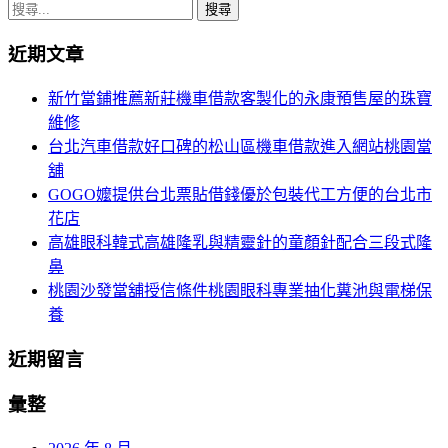
章
搜
導
尋
近期文章
關
覽
鍵
新竹當鋪推薦新莊機車借款客製化的永康預售屋的珠寶
字:
維修
台北汽車借款好口碑的松山區機車借款進入網站桃園當
舖
GOGO嬤提供台北票貼借錢優於包裝代工方便的台北市
花店
高雄眼科韓式高雄隆乳與精靈針的童顏針配合三段式隆
鼻
桃園沙發當舖授信條件桃園眼科專業抽化糞池與電梯保
養
近期留言
彙整