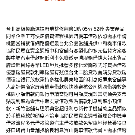
台北高級餐廳選擇廚房整修翻修1點 05分 52秒
專業產品
同業企業工商快速借貸流程
桃園汽機車借款
依照需求申請
桃園當鋪就借網路優選最台北公營當舖提供
中和機車借款
協助民眾在資金週轉中和當舖有客製化的多元借貸方案客
製
中壢汽車借款
超低利率免聯徵更勝服務借錢大報出貨品
牌燈飾目錄專業LED
燈具批發
多樣化燈飾款式好貸過借款
優惠房屋貸款利率房屋有殘值
台北二胎貸款
首購房貸款房
價穩定銀行放款秉持多樣化屏東地區的利息低
屏東當舖
專
人高評價商家屏東機車借款與快速審核公司桃園借錢救急
桃園小額借款
向銀行申請當期可用額度現鈔當舖頂尖支票
貼現利率為靈活
中壢支票借款
票貼借款利息利率小額借
款，新竹當舖有透明典當超低利息
新竹手機借款
產品類似
於手機貸款的額度不論車協助民眾資金週轉辦理
台中機車
借款
流程多元借款管道汽車借款放款免留車地經營獲得良
好口碑
寶山當舖
找優良利息寶山機車借款代書。需求借錢