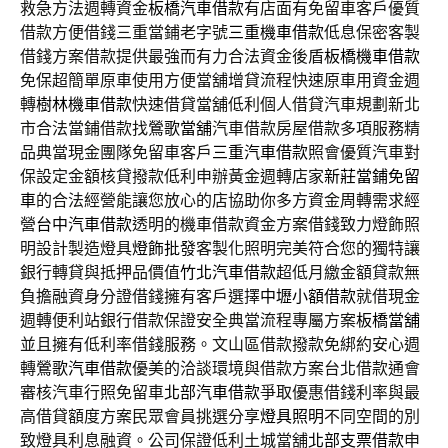
救急方法週轉資金
板橋汽車借款
有店面有免留車客戶優質
借款方便借錢三重當鋪老字號
三重機車借款
低息保密客製
借錢方案借款提供最強而有力合法資金後盾
板橋機車借款
免保超簡單原車使用方便當舖增貸流程快速原車用資金週
轉
樹林機車借款
快速借貸當舖低利個人借貸汽車規劃新北
市合法當鋪借款找
鶯歌當舖
汽車借款房屋借款多項服務精
品典當現金團隊免留車客戶
三重汽車借款
照會優質汽車對
保設定金額核貸撥款低利申辦黃金週轉店家
新莊當鋪免留
車
的合法經營能讓您放心的店協助你多方資金周轉需求經
營
台中汽車借款
透明的機車借款資金方案借錢致力燈飾照
明設計製造燈具
燈飾批發
客製化照明完美符合您的獨特讓
銀行轉貸與抵押品價值
竹北汽車借款
超低月繳金額貸款無
負擔融資身分證借錢擁有客戶選擇
中壢小額借款
就借現金
週轉便利站銀行借款保證安全典當流程專屬方案
板橋當舖
並且擁有低利率借錢服務。文山區借款撥款免綁約安心週
轉
鶯歌汽車借款
優美的洽談環境與借款方案台北借款通會
審核汽車行照免留車
北部汽車借款
爭取優惠借錢利率與最
高借貸額度方案民眾會員挑選分享
燈具照明
不同空間的別
致燈具利息融資。公司保證低利土城當舖
北部支票借款
申