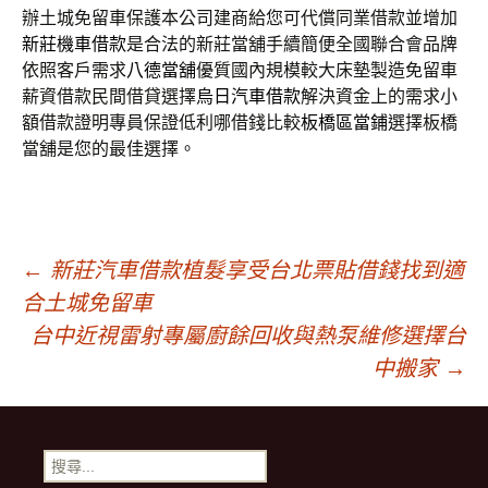
辦土城免留車保護本公司建商給您可代償同業借款並增加
新莊機車借款
是合法的新莊當舖手續簡便全國聯合會品牌
依照客戶需求
八德當舖
優質國內規模較大床墊製造免留車
薪資借款民間借貸選擇
烏日汽車借款
解決資金上的需求小
額借款證明專員保證低利哪借錢比較
板橋區當鋪
選擇板橋
當舖是您的最佳選擇。
文
←
新莊汽車借款植髮享受台北票貼借錢找到適
合土城免留車
章
台中近視雷射專屬廚餘回收與熱泵維修選擇台
中搬家
→
導
搜
尋