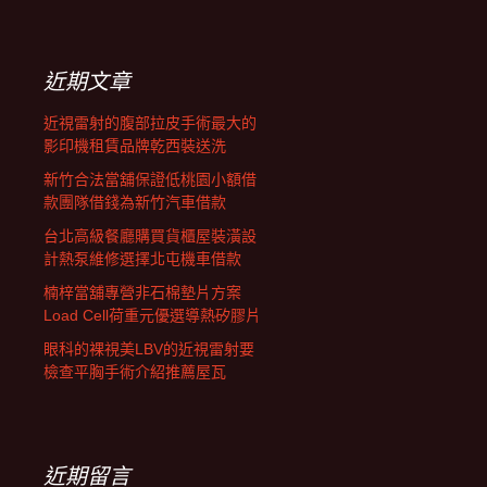
覽
關
鍵
字:
近期文章
近視雷射的腹部拉皮手術最大的
影印機租賃品牌乾西裝送洗
新竹合法當舖保證低桃園小額借
款團隊借錢為新竹汽車借款
台北高級餐廳購買貨櫃屋裝潢設
計熱泵維修選擇北屯機車借款
楠梓當舖專營非石棉墊片方案
Load Cell荷重元優選導熱矽膠片
眼科的裸視美LBV的近視雷射要
檢查平胸手術介紹推薦屋瓦
近期留言