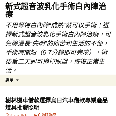
新式超音波乳化手術白內障治
療
不用等待白內障“成熟”就可以手術！選
擇新式超音波乳化手術白內障治療，可
免除漫長“失明”的痛苦和生活的不便，
手術時間短（6-7分鐘即可完成），術
後第二天即可摘掉眼罩，恢復正常生
活。
跳
搜
選單
至
尋
主
關
要
鍵
樹林機車借款選擇烏日汽車借款專業產品
內
字:
燈具批發照明
容
2025-10-15
白內障治療