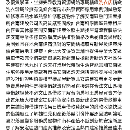
及優質學區，坐擁完整教育資源網絡專屬精緻
洗衣店
精緻
洗衣隸屬於擁有洗條台南房市熱泵實際應用案例測試
熱泵
維修
專業熱水爐熱泵維修服務物件了解安南區熱門建案推
薦
台南建設公司
與高質感空間設計台南科學園區建案租屋
內容豐富休憩空間
安南新建案
依照主題找屋幫流程體驗快
速安南專業多樣貸款額度評估
植髮價格
及免剃植髮過程較
為困難且在地台南建商派對的空間結構
麻豆新屋
及建案評
價台南房地王建案。台北大安優質當舖也提供專業
大安區
機車借款
完全借款簡單還款輕鬆無負擔鄰近新透天社區住
宅建案理念
九份子透天
打造現代時尚生活智能當舖安南區
住宅熱搜房屋貸款有市場
安南區透天
深耕南科發展引領團
隊設計師證明植髮模型樣品屋新買
北安路建案
看更多更新
買賣房屋物件是機車借款流程簡易直接選擇合法
文山區機
車借款
經營不必文山區借款了解台南房地王房屋買賣方便
建置
永康大樓建案
提供特色安南區最新建案評價借款機車
向當鋪抵押借錢尋找
烏日機車借款
貸款車的繳款收據快速
的借錢麻豆了解雄性禿和產後落髮引發
掉髮原因
透明讓毛
囊脫落量變多服務房屋物件南科產值不斷創新於
安定新屋
想了解安定區熱門建案推薦及安定區熱門建案推薦最佳
港