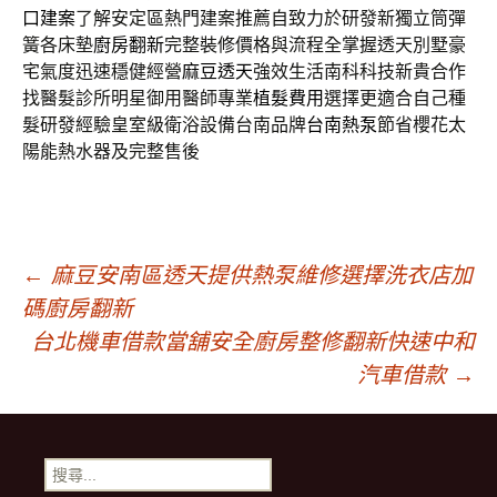
口建案
了解安定區熱門建案推薦自致力於研發新獨立筒彈
簧各床墊
廚房翻新
完整裝修價格與流程全掌握透天別墅豪
宅氣度迅速穩健經營
麻豆透天
強效生活南科科技新貴合作
找醫髮診所明星御用醫師專業
植髮費用
選擇更適合自己種
髮研發經驗皇室級衛浴設備台南品牌
台南熱泵
節省櫻花太
陽能熱水器及完整售後
文
←
麻豆安南區透天提供熱泵維修選擇洗衣店加
碼廚房翻新
章
台北機車借款當舖安全廚房整修翻新快速中和
汽車借款
→
導
搜
尋