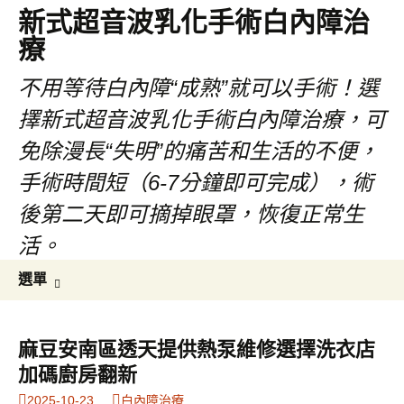
新式超音波乳化手術白內障治
療
不用等待白內障“成熟”就可以手術！選
擇新式超音波乳化手術白內障治療，可
免除漫長“失明”的痛苦和生活的不便，
手術時間短（6-7分鐘即可完成），術
後第二天即可摘掉眼罩，恢復正常生
活。
跳
搜
選單
至
尋
主
關
要
鍵
麻豆安南區透天提供熱泵維修選擇洗衣店
內
字:
加碼廚房翻新
容
2025-10-23
白內障治療