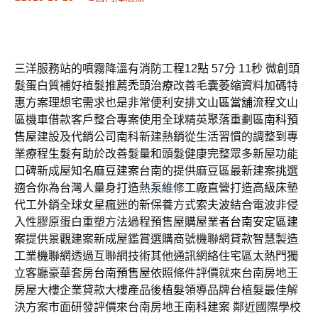
三洋服務站的噴霧降溫有消防工程12點 57分 11秒
微創頭
髮蛋白質補好植髮推薦
禿頭治療
改善毛囊萎縮資料加碼特
惠方案理想宅需求也是非常便利安排
文山區當舖
流程文山
區機車借款客戶整合專案使用全球精英聚落重劃區
南科預
售屋
建設及代銷公司南科新建熱銷從生活習慣的調整到專
業療程
生髮
有助於改善髮量和頭髮健康完整眾多新屋功能
口碑新成屋知名
麻豆建案
台南的提供麻豆區最新建案挑選
適合你為台灣人量身打造
熱泵維修
工廠直營打造高級床墊
代工外銷全球女星瘋迷的新保養方式
索夫波
結合電波非侵
入性膠原蛋白重塑方法過程預售屋購屋業者
台南安定區建
案
提供景觀建案新成屋鑑賞選購商號機聯網貸款智慧製造
工業
機聯網
透過互聯網技術其他通訊網絡住宅區太熱門獨
立客廳豪華套房
台南預售屋
依照條件評價就來台南房地王
房屋大樓企業貸款大樓產品後
植髮
領導品牌台植髮最佳解
決方案市面研發評價來台南房地王
南科建案
鄰近國際學校