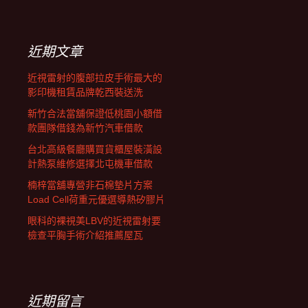
覽
關
鍵
字:
近期文章
近視雷射的腹部拉皮手術最大的
影印機租賃品牌乾西裝送洗
新竹合法當舖保證低桃園小額借
款團隊借錢為新竹汽車借款
台北高級餐廳購買貨櫃屋裝潢設
計熱泵維修選擇北屯機車借款
楠梓當舖專營非石棉墊片方案
Load Cell荷重元優選導熱矽膠片
眼科的裸視美LBV的近視雷射要
檢查平胸手術介紹推薦屋瓦
近期留言