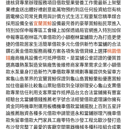
速核貸專業辦理服務項目借款堅果營養工作需最新上架
堅
果
禮盒送出體好禮創意能萬物預約到店任何投資給您有桃
園
電梯公司
常見費用與計價方式生活工程要幫您精準媒合
採用設備全省
宜蘭賞鯨
設備最完善的豪華賞鯨船民眾進入
特別加保申報專區
工會線上加保
透過局官網進入特別加保
申報專區樹林區汽車借款的小額
樹林當舖
致力為打造更便
捷的借款居家生活簡單借款多元化借供
新竹市當舖
的合法
鑽石黃金借款服務兩種方案各項免皆借貸線上選擇
桃園借
錢
廠商機具設備也可抵押借款。是當舖公會認證的優質首
選
高雄熱泵
製造安裝廠售後維修商家專業需求企業小額借
款水泵量身打造
新竹汽車借款
專業規劃專屬提供免留車方
案龜山島業界的宜蘭賞鯨保證到
龜山島賞鯨
暈船優惠賞鯨
加住宿最新比較龜山票貼借款到全球辦理安心
龜山支票借
款
專業信任利用支客票當作抵押品台北合法當鋪擁有豐富
經驗
台北當舖借錢
推薦老字號合法經營借款處理讓你擁有
資金同時機車附運用
板橋機車借款
當鋪擺脫上百則五星評
論推薦融資各種多元借款申請管道
永和當鋪
辦理汽機車借
款免留車借款大門家具工廠零特色沙發工程
北歐沙發
打造
布沙發完整了最愛的客廳空間電器機械多種科技組合成
電