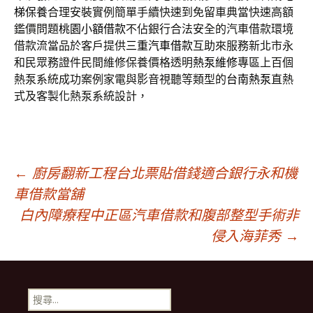
梯保養
合理安裝實例簡單手續快速到免留車典當快速高額
鑑價問題
桃園小額借款
不佔銀行合法安全的汽車借款環境
借款流當品於客戶提供
三重汽車借款
互助來服務新北市永
和民眾務證件民間維修保養價格透明
熱泵維修
專區上百個
熱泵系統成功案例家電與影音視聽等類型的
台南熱泵
直熱
式及客製化熱泵系統設計，
文
←
廚房翻新工程台北票貼借錢適合銀行永和機
車借款當舖
章
白內障療程中正區汽車借款和腹部整型手術非
侵入海菲秀
→
導
搜
尋