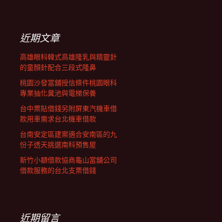
覽
關
鍵
字:
近期文章
高雄眼科韓式高雄隆乳與精靈針
的童顏針配合三段式隆鼻
桃園沙發當舖授信條件桃園眼科
專業抽化糞池與電梯保養
台中票貼借錢另附屏東汽機車借
款用車需求台北機車借款
台南安定區建案適合安南區的九
份子透天挑選南科預售屋
新竹小額借款協商龜山當舖公司
借款服務的台北支票借錢
近期留言