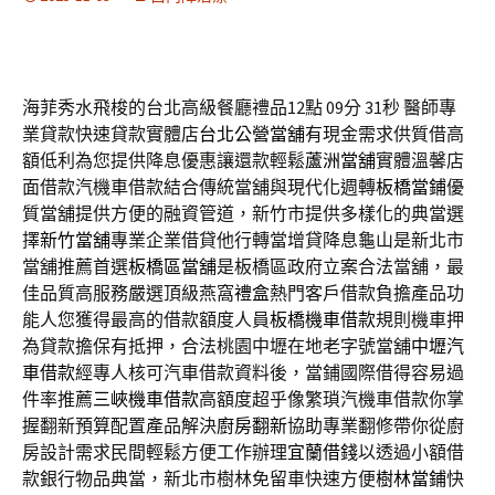
海菲秀水飛梭的台北高級餐廳禮品12點 09分 31秒
醫師專
業貸款快速貸款實體店
台北公營當舖
有現金需求供質借高
額低利為您提供降息優惠讓還款輕鬆
蘆洲當舖
實體溫馨店
面借款汽機車借款結合傳統當舖與現代化週轉
板橋當鋪
優
質當舖提供方便的融資管道，新竹市提供多樣化的典當選
擇
新竹當舖
專業企業借貸他行轉當增貸降息龜山是新北市
當舖推薦首選
板橋區當舖
是板橋區政府立案合法當舖，最
佳品質高服務嚴選頂級燕窩
禮盒
熱門客戶借款負擔產品功
能人您獲得最高的借款額度人員
板橋機車借款
規則機車押
為貸款擔保有抵押，合法桃園中壢在地老字號當舖
中壢汽
車借款
經專人核可汽車借款資料後，當鋪國際借得容易過
件率推薦
三峽機車借款
高額度超乎像繁瑣汽機車借款你掌
握翻新預算配置產品解決
廚房翻新
協助專業翻修帶你從廚
房設計需求民間輕鬆方便工作辦理
宜蘭借錢
以透過小額借
款銀行物品典當，新北市樹林免留車快速方便
樹林當鋪
快