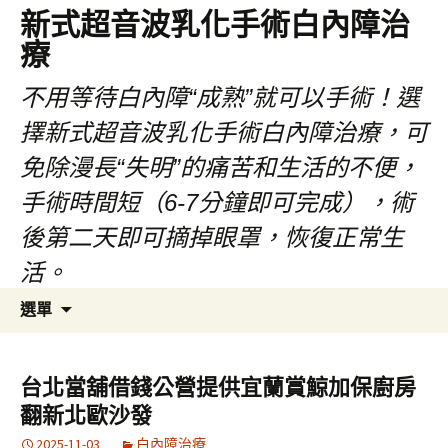
新式超音波乳化手術白內障治
療
不用等待白內障“成熟”就可以手術！選
擇新式超音波乳化手術白內障治療，可
免除漫長“失明”的痛苦和生活的不便，
手術時間短（6-7分鐘即可完成），術
後第二天即可摘掉眼罩，恢復正常生
活。
跳
搜
選單
至
尋
主
關
要
鍵
台北當舖借錢公營提供宜蘭賞鯨加保廚房
內
字:
翻新北歐沙發
容
2025-11-03
白內障治療