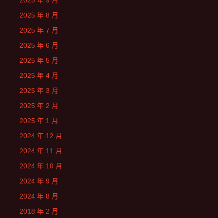
2025 年 9 月
2025 年 8 月
2025 年 7 月
2025 年 6 月
2025 年 5 月
2025 年 4 月
2025 年 3 月
2025 年 2 月
2025 年 1 月
2024 年 12 月
2024 年 11 月
2024 年 10 月
2024 年 9 月
2024 年 8 月
2018 年 2 月