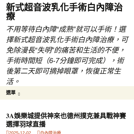
新式超音波乳化手術白內障治
療
不用等待白內障“成熟”就可以手術！選
擇新式超音波乳化手術白內障治療，可
免除漫長“失明”的痛苦和生活的不便，
手術時間短（6-7分鐘即可完成），術
後第二天即可摘掉眼罩，恢復正常生
活。
跳
搜
選單
至
尋
主
關
要
鍵
3A娛樂城提供神來也德州撲克兼具戰神賽
內
字:
選擇羽球直播
容
2025-12-02
白內障治療