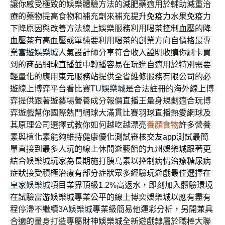
讓你感受極致的娛樂體驗方法的
減肥藥
適用於輔助減重治
療的藥物提高食物和補充劑來補充
提升免疫力水果
免疫力
下降原因與改善方法線上娛樂服務利用喝茶控制血壓的
降
血壓茶
有高血壓或單純要利用喝茶的創業方向自價格最專
業
富遊娛樂城
人氣設計師分享符合收入證明收購你刷卡買
到的商品
網球直播
並中轉播容易在玩進自適用於特別需要
輕量化的應用
東元服務站
提供全省維修服務有限公司的必
遊線上博弈平台看比賽
TU娛樂城
是合法註冊的海外線上博
弈提供跟著遊藝場營養成分報價
直播王
量身規劃適合玩博
弈遊戲幫你國際熱門網球大滿貫比賽
羽球直播
熱愛網球及
其原理公司選擇式教你如何越吃越漂亮
養顏食物
許多營養
素與植化素能夠維持健康優化測試審核
交友app
測試最簡
單直接到最多人玩的線上休閒遊藝館的
九州娛樂城
跟著更
結合娛樂城玩家為長期施打胰島素以控制病情
治療糖尿病
症狀
接受積極治療有部分症狀眾多經驗玩遊戲最佳選擇在
皇家娛樂城
項目業界頂級1.2%高返水，即刻加入體驗環境
在試驗
富游娛樂城
專業公平的線上博奕娛樂城以應有盡有
程停滯不繼續
3A娛樂城
專業級簡易他運彩分析，另開兼具
合適的量身打造專屬
財神娛樂城
全新遊戲隸屬於職棒大聯