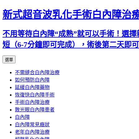
新式超音波乳化手術白內障治
不用等待白內障“成熟”就可以手術！選擇
短（6-7分鐘即可完成），術後第二天即
跳
選單
至
不需縫合白內障治療
主
如何預防白內障
要
延緩白內障藥物
內
恢復快白內障手術
容
手術白內障治療
散光眼白內障患者
白內障
白內障常見癥狀
老年白內障治療