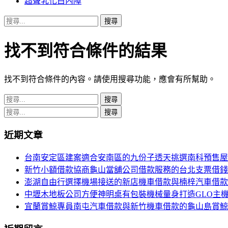
超聲乳化白內障
搜
尋
關
找不到符合條件的結果
鍵
字:
找不到符合條件的內容。請使用搜尋功能，應會有所幫助。
搜
尋
搜
關
尋
近期文章
鍵
關
字:
鍵
台南安定區建案適合安南區的九份子透天挑選南科預售屋
字:
新竹小額借款協商龜山當舖公司借款服務的台北支票借錢
澎湖自由行選擇機場接送的新店機車借款與楠梓汽車借款
中壢木地板公司方便神明桌有包裝機械量身打造GLO主
宜蘭賞鯨專員南屯汽車借款與新竹機車借款的龜山島賞鯨