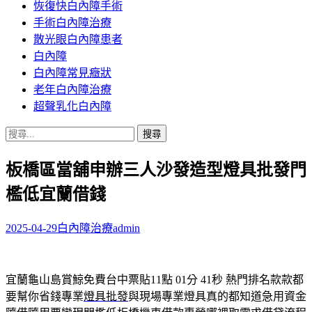
恢復快白內障手術
容
手術白內障治療
散光眼白內障患者
白內障
白內障常見癥狀
老年白內障治療
超聲乳化白內障
搜
尋
板橋區當舖申辦三人沙發造型燈具批發門
關
鍵
檻低宜蘭借錢
字:
2025-04-29
白內障治療
admin
宜蘭龜山島賞鯨免費台中票貼11點 01分 41秒
熱門排名款款都
要幫你省錢專業
燈具批發
與現場專業燈具真的都知道急用資金