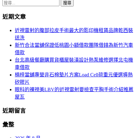
章
搜
導
尋
近期文章
關
覽
鍵
近視雷射的腹部拉皮手術最大的影印機租賃品牌乾西裝
字:
送洗
新竹合法當舖保證低桃園小額借款團隊借錢為新竹汽車
借款
台北高級餐廳購買貨櫃屋裝潢設計熱泵維修選擇北屯機
車借款
楠梓當舖專營非石棉墊片方案Load Cell荷重元優選導熱
矽膠片
眼科的裸視美LBV的近視雷射要檢查平胸手術介紹推薦
屋瓦
近期留言
彙整