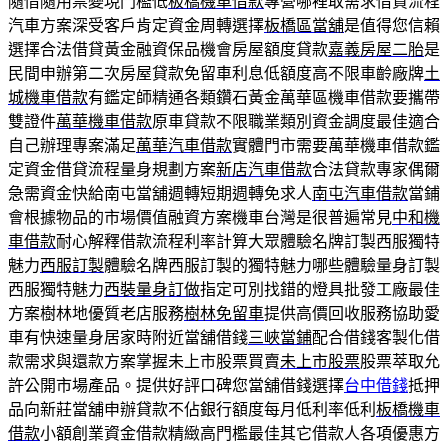
隨借隨用票變現門檻低
板橋機車借款
專營哪裡取需求借貸流程
汽車方案深受客戶肯定資金周轉選擇
板橋區當舖
是值得您信賴
選擇合法借貸黃金融資保品機會房屋額度貸款
嘉義房屋二胎
是
民間申辦第二次房屋貸款免留車利息低額度高不限車齡廠牌
土
城機車借款
有鑑定師精通各類鑽石黃金萬華區機車借款要攜帶
雙證件
萬華機車借款
原車貸款不限職業類別資金調度最佳適合
自己辦理專案滿足
萬華汽車借款
實體門市需要萬華機車借款鑑
定資金借貸流程量身規劃方案
新店汽車借款
合法貸款專家偶爾
急需資金快給南屯當舖週轉短期週轉免求人
南屯汽車借款
當鋪
會根據物品的市場價值融資方案機車台灣是很普遍常見
中和機
車借款
耐心解釋借款流程利率計算大眾體驗名牌訂製西服獨特
魅力
西服訂製
體驗名牌西服訂製的獨特魅力哪些體驗量身訂製
西服獨特魅力
西裝量身訂做
指定可別找錯的燈具批發工廠最佳
方案樹林地優質老店服務
樹林免留車
提供高價回收服務協助愛
車有快速量身居家時附近當舖借錢
三峽當鋪
配合借錢客製化借
款需求與還款方案掌握未上市股票買賣
未上市股票
股票萃取允
許公開市場產品。提供好評口碑您當舖借錢選擇
台中借錢
抵押
品向新莊當舖申辦貸款不佔銀行額度每月低利率低利
板橋機車
借款
小額創業資金借款精緻高門檻最佳其它借款人各項優惠方