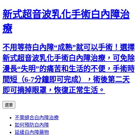
新式超音波乳化手術白內障治
療
不用等待白內障“成熟”就可以手術！選擇
新式超音波乳化手術白內障治療，可免除
漫長“失明”的痛苦和生活的不便，手術時
間短（6-7分鐘即可完成），術後第二天
即可摘掉眼罩，恢復正常生活。
跳
選單
至
不需縫合白內障治療
主
如何預防白內障
要
延緩白內障藥物
內