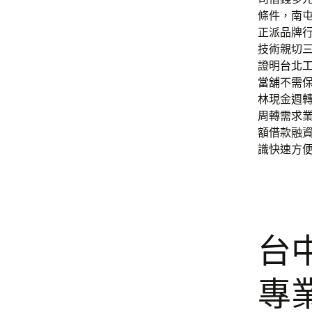
條件，南
正派品牌
技術親切
證明
台北
當舖
不需
林現金週
周轉需求
額借款融
識快速方
台
專