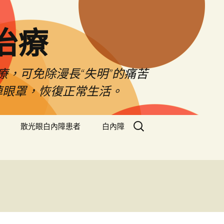
治療
療，可免除漫長“失明”的痛苦
掉眼罩，恢復正常生活。
搜
散光眼白內障患者
白內障
尋
關
鍵
字: