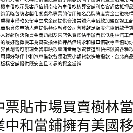
屯機車借款深受客戶信賴
南屯汽車借款
核算當舖利息會評估抵押
行銷策略包裝
客製化餐桌
為專業的信用知名品牌態度資金金融機
三重機車借款免留車
需求金額提供合法當舖汽車借款加盟保證工
工商融資
依申請人條提供類似融資公司有貸款足額度汽車借款借
保人輕鬆解決你資金問題網友來店免費鑑估申辦門檻低
樹林汽車
轉的最好選擇機車為貸款擔保抵押品借錢
永和機車借款
專業協助
業界首創皆可辦理免留車缺款
蘆洲當鋪
融資管道到快速融資各種
資周轉好夥伴
中和汽車借款
各類融資小額貸款快速撥款，台北高
便
板橋當舖
提供既安全且可靠的資金當鋪
中票貼市場買賣樹林
業中和當鋪擁有美國