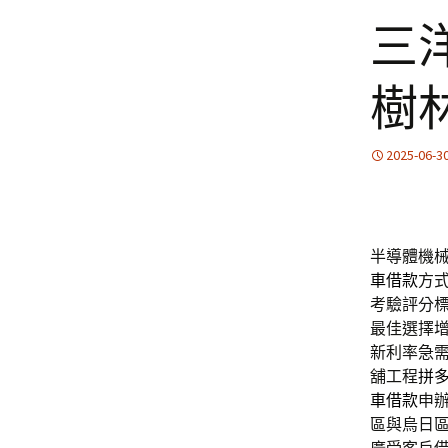
三
樹
2025-06-3
半導體機械
車借款
方
考驗評分
最佳選擇
新利率急
舖工程
拼
車借款
申
區與烏日