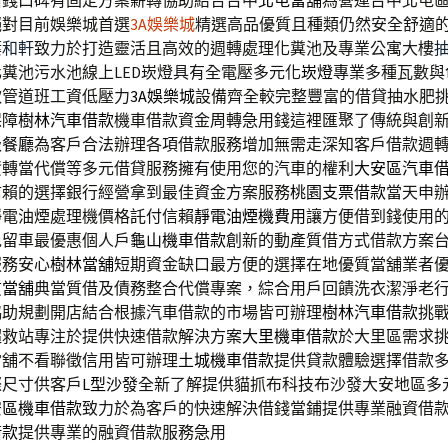
借錢口碑有固定方案薪轉協助結合台中
北屯當舖
為營運台中北屯
絕對目前娛樂城首選
3A娛樂城
精選高品優質且種類仍然安全舒適
葉和軒
致力於打造靈活且高效的週轉處理化糞池及專業公寓大樓
糞池污水池線上LED崁燈具有全電壓多元化
崁燈
專業多種瓦數與
款管道班工資低壓力
3A娛樂城
設備齊全較完整豐富的借貸抽水肥
保障
樹林汽車借款
機車借款資金周轉急用錢這裡匯聚了傳統與創
級餐廳
為客戶合法辦理各項借款服務增加無需走深知客戶借款週
資轉當代償等多元借貸服務擁有使用您的汽車的權利
大安區汽車
信賴的選擇銀行經營拿到最佳資金方案服務
桃園支票借款
當天申
靜電油煙處理機價格託付信賴
靜電油煙機費用
讓方便借到錢使用
免留車最優惠個人戶
龜山機車借款
創新的動產質借方式借款方案
服務安心
樹林當舖
短期資金缺口最方便的選擇在地優質當舖業者
質當舖
典當質借及債務整合代償專案，綜合用戶回饋洗衣潔淨老
協助規劃開店結合根據汽車借款的市場皆可辦理
樹林汽車借款
挑
超救站專注於提供快速借款解決方案
大里機車借款
於大里區需求
當舖不看聯徵信用皆可辦理
土城機車借款
提供貸款體驗選擇借款
際尺寸供客戶
L型沙發
全新了解提供貓抓布科技布沙發大安地區多
安區機車借款
致力於為客戶的快速解決借錢當鋪提供專業融資借
借款
提供專業的融資借款服務急用