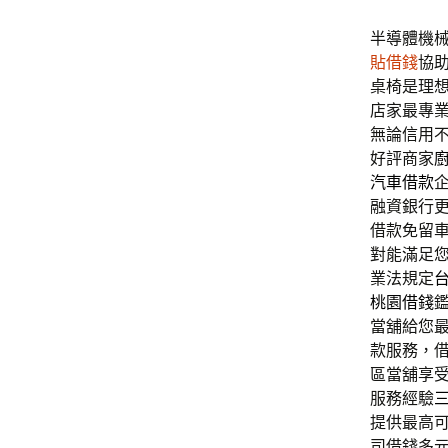
半導體機械
貼借錢
協
桌椅是理
店家最專
無論信用
好評商家
汽車借款
融資銀行
借款免留
對能滿足
業法規定
桃園借錢
當舖給您
款服務，
區當舖享
服務經驗
提供最高
司借錢多