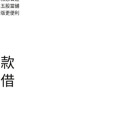
業五股當舖
新版更便利
貸款
貼借