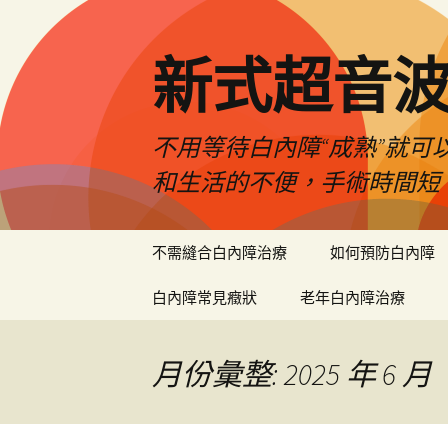
新式超音
不用等待白內障“成熟”就可
和生活的不便，手術時間短
跳
不需縫合白內障治療
如何預防白內障
至
主
白內障常見癥狀
老年白內障治療
要
內
容
月份彙整: 2025 年 6 月