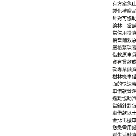
有方案
龜
製化禮贈
針對可協
論林口當
當信用投
橋當鋪
救
嚴格繁瑣
借款原車
資有貸款
款專業融
樹林機車
面的快速
車借款營
過難協助
當舖針對
車借款以
金
北屯機
您急需用
財生活融