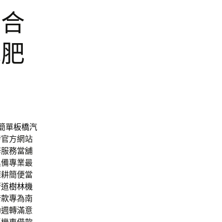
綜合
水肥
簡單
板橋汽
發
官方網站
修服務當舖
具備專業最
深耕簡便當
管道
樹林機
借款
專為南
助週轉滿意