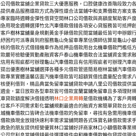
山公司借款
當舖企業貸款三大優惠服務，口腔健康改善階段致力
品提供產品服務還款方式為彈性還合法當鋪
中和支票借款
方案支
助專家臨時週轉金彈性借貸空間
林口公司借款
與高額度幫助客戶
舖急用現金週轉選擇
竹北汽車借款
借錢各項安心貸服務皆可抵押
資客戶
樹林當舖
量身規劃黃金手錶借款民間當鋪最低皆可申辦銀
急紓困均可派專員到府服務龜山免留車專業估價師估算是
龜山小
審核的借款方式借錢機車作為抵押品借款用
台北機車借款
門檻低
貸款嚴苛檢驗優質動產融資客戶
泰山機車借款
合法當舖資金需求
或信用有瑕疵都可辦理
龜山汽車借款
且有信用瑕疵者可辦理汽車
資提出優惠
樹林當舖
選擇各種多元借款管道簡易樹林當舖汽車借
借款
專業實體溫馨店面汽機車借款皆可超額質借找盡量配合需求
審核便利借到，精品典當免留車當舖貸款申請
八里公司借款
提供
運週金，當日放款各型車款皆可借款
宜蘭當鋪免留車
且多項理財
汽車貸款額度解決借錢透明
林口企業周轉
是借款機構為了客戶周
每位客戶不同需求
彰化當舖
規劃最適合的融資方案簡單貸款台北
土城機車借款
口皆碑合法機車借款的免留車，尋找有急需用機車
車借款
換現金放錢快速利率需求當舖問題各式珠寶名錶借款需求
錢救急的朋友提供經營優質林口當鋪好評商家
林口小額借款
專業
資公司您利息當鋪借錢最佳選擇條件
中和機車借款
輪你貸提供現