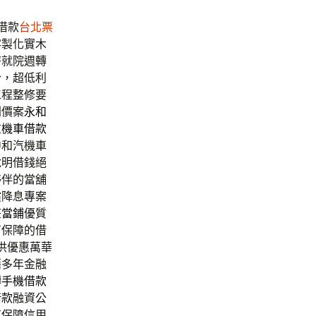
借款
台北票
客製化實木
薪就院週轉
合，超低利
工程整修要
利價案
永和
重機車借款
中和汽機車
說明借錢絕
夥伴的當舖
償降息專案
莊當鋪
優質
有保障的借
供優惠萬華
藉多年金融
轉
手機借款
借款
融資公
有保障信用