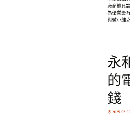
廠商機具
為優質最
與
微小維
永
的
錢
2025-06-3