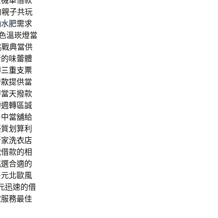
區機車借款
的親子共玩
抽水肥
需求
色溫崁燈當
挑戰典當供
新的味蕾體
轉
三重支票
借款
提供當
辦當天撥款
的週轉區誠
台中當舖給
優質划算利
行家
洗衣店
戰借款的相
挑選合適的
多元北歐風
元迅速的借
款服務最佳