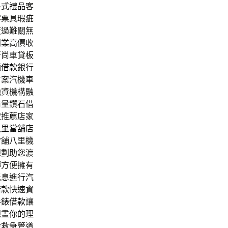
各式
禮品
客
客票具瑕疵
度過難關無
創業高價收
行尚車貸
板
額借款
銀行
方案汽機車
融資機構融
商量鑽石借
款推薦店家
八里當舖
店
當舖八里機
規劃助您渡
轉方便擁有
低息進行汽
借款快速資
手錶借款
讓
規畫你的理
金救急管道