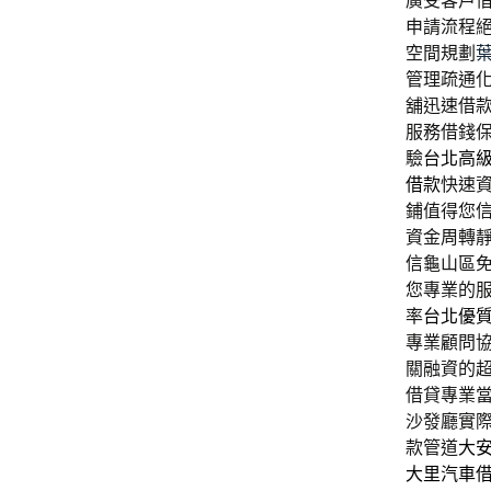
廣受客戶
申請流程
空間規劃
管理疏通化
舖迅速借
服務借錢
驗
台北高
借款
快速
鋪值得您
資金周轉
信龜山區
您專業的
率
台北優
專業顧問
關融資的
借貸專業
沙發廳實
款管道
大
大里汽車