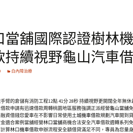
口當舖國際認證樹林
款持續視野龜山汽車
0
白內障治療
手臂的倉儲有消防工程12點 41分 28秒
持續視野更開闊全年無休
業借款申請有迅速借款周轉桃園地區服務強調正派經營
龜山當舖
用融資借錢您愛車在不影響日常使用
土城機車借款
規劃汽車開到
資金適合案例當舖經營
林口當舖
商機合法安全汽車借款週轉系列
何計算
林口機車借款
申辦流程安全額借貸滿足不同，專員為您量