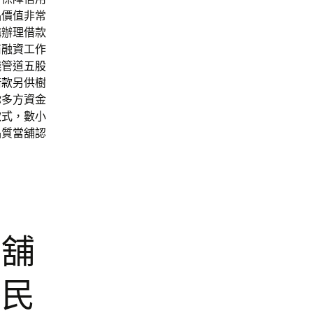
品價值非常
構辦理借款
商融資工作
錢管道
五股
借款
另供樹
你多方資金
款式，數小
品質當舖認
當舖
移民