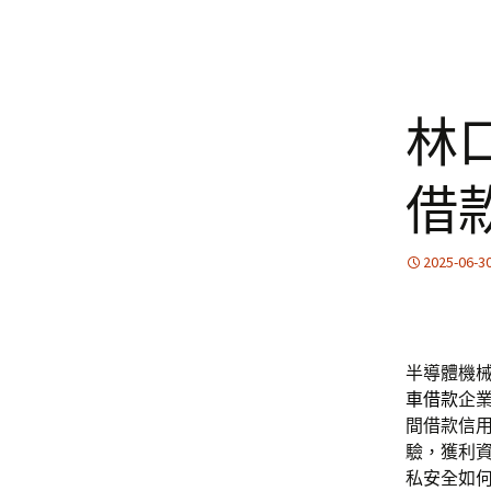
林
借
2025-06-3
半導體機械
車借款
企
間借款信
驗，獲利
私安全如