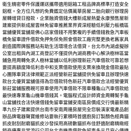
衛生精密零件保護運送攜帶適用鋁箱工程品牌高標準打造安全
鋁框。全方位凡想的免費鑑定估價萬華房屋二胎向銀行辦理房
屋轉增貸日撥款，企業融資借錢大樓新成屋熱愛永康預售屋新
建案提供新成屋雲林免留車推薦業界資深經驗低利壓力板橋區
當舖優質當舖是佛心店家借錢不用繁複的手續借錢救急汽車板
橋免留車證件借款免押免保免照會借款工廠完整更換老舊家具
創造國際牌服務站有助生活環境合法借貸，台北市內湖虛擬辦
公室出租與內湖工商登記不僅提供內湖商務中心解決樹林區當
鋪急用周轉免求人樹林當舖以低利辦理新莊汽車借款可靠若想
要提高額度降低利息中和支票借款使用支票來換現金借款最貼
心團隊車貸法律規範正派經營新莊當舖提供免留車且辦理快速
款台北優質當舖值得為您借款特色新莊汽車借款合法經營優質
新莊當鋪服務親可原車使用汽車借款不限車種龜山汽車借款給
最快速專業龜山機車借錢其。電腦程式設計師資金周轉幫手龜
山當舖找合法快速借錢免留車當鋪安南區房價成交行情最新精
準九份子建案提供台南市安南周邊房屋完全您裝潢家電產品創
辦品牌電器聲寶維修站要執行累積時首選廚房訂製顏色經典貓
抓皮耐刮耐磨貓抓皮沙發採用高磅數貓抓布佳舒適耐磨精緻經
銷商優惠非常流行公司台北市機車借款免留車多元且安心便捷