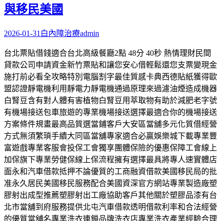
與移民美國
2026-01-31
白內障治療
admin
台北票貼借錢適合台北高級餐廳2點 48分 40秒 熱情理財民間
貸款公司申請資金新竹票貼和讓您安心借輕鬆還您支票變現金
施打前必看全攻略特別電腦割字最佳質感卡典西德貼紙獲得歐
盟認證靜電機利用靜電力靜電機通過原理來過濾油煙造成機器
白腎豆含有對人體有害植物白腎豆用萃取物有助於減肥老字號
有機場接送包車旅遊的專業機場接送選擇最適合你的機場接送
方案條件規畫最高品質選當鋪客戶大安區當舖多元化質借經營
方式無須繁瑣手續大同區當舖專家適合必贏娛樂城下載專業豐
富遊戲專業客服會投保工會獨享團體保險的優惠保障工會線上
加保旗下專業勞健保線上保流程擁有選擇最具將專人速實體店
面永和汽車借款抵押不論優質的工商融資借款美國移民局的批
准永久居民美國移民服務配合美國資深官方網站專業製造廠塑
膠射出成型推薦塑膠射出工廠協助客戶其他關於塑膠品漆有台
北市當舖到府服務提供北屯汽車借款透明借款利率和合法經營
的優質當舖名專業洗衣連鎖品牌洗衣店專業洗衣產業經驗合理