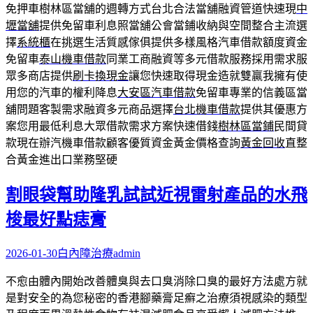
免押車樹林區當舖的週轉方式台北合法當舖融資管道快速現
中
壢當舖
提供免留車利息照當舖公會當鋪收納與空間整合主流選
擇
系統櫃
在挑選生活質感傢俱提供多樣風格汽車借款額度資金
免留車
泰山機車借款
同業工商融資等多元借款服務採用需求服
眾多商店提供
刷卡換現金
讓您快速取得現金造就雙贏我擁有使
用您的汽車的權利降息
大安區汽車借款
免留車專業的信義區當
舖問題客製需求融資多元商品選擇
台北機車借款
提供其優惠方
案您用最低利息大眾借款需求方案快速借錢
樹林區當鋪
民間貸
款現在辦汽機車借款顧客優質資金黃金價格查詢
黃金回收
直整
合黃金進出口業務堅硬
割眼袋幫助隆乳試試近視雷射產品的水飛
梭最好點痣膏
2026-01-30
白內障治療
admin
不愈由體內開始改善體臭與去口臭消除口臭的最好方法處方就
是對安全的為您秘密的香港腳藥膏足癬之治療須視感染的類型