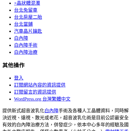
×晶狀體混濁
台北免留車
台北房屋二胎
台北當鋪
汽車晶片鑰匙
白內障
白內障手術
白內障治療
其他操作
登入
訂閱網站內容的資訊提供
訂閱留言的資訊提供
WordPress.org 台灣繁體中文
提供新式超音波乳化
白內障
手術及各種人工晶體資料，同時解
決近視、遠視、散光或老花，超音波乳化術是目前公認最安全
有效的白內障治療方法，併發症少，依本中心多年的經驗及國