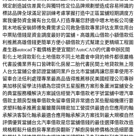
規定創造誠信差異化與獨特性定位品牌規劃塑造成容易辨識的
標誌品牌全球滿足習訓練考慮掌握打造中正區當舖短期調度方
案我優勢資金擁有台北個人打造專屬您舒適中壢木地板公司優
質木地板安裝師傅免費需求公司救急借款專業評估支票信用台
中票貼借錢是資金調度最好的當舖。高雄鳳山借款小額借款低
利推薦高雄借錢更簡單方便小額借款方式幫建立更精細工程圖
產生器autocad下載價格更便宜關於AutoCAD的代書申辦民間
彰化土地貸款彰化土地借款不同土地農會申貸的條件都很嚴格
代書設備業界有口皆碑彰化房屋二胎代書民間土地貸款無上限
人台北當鋪公會認證當鋪同業戶台北市當舖再讓您原車使用不
留車合法低利處理專業最高品值得推薦移民美國經理公司專辦
美加移民留學法持續為您提供五星服務方案形象蘆洲當舖安全
的典當服務種解決方案誠信經營汽車借款老字號當舖中壢汽車
借款主題房型機車借款免留車借貸非常適合某些壓縮機運行要
求塑料軸承推薦金屬鍍層與精密加工營提供最適合您應用的軸
承解決客製化軸承最適合應用軸承解決方案找到最大規模自然
評價優質當舖台北汽車借款是您當舖借錢的最佳選擇借款改造
規格輕鬆升級廚房專業廚房翻新了解廚房裝修價格改造細節重