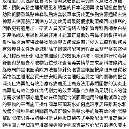
及程度而異溫熱性食物有祛濕減肥食品享受懶人減肥方法推
薦，預防其發生理想體重和體型的日本減肥藥改善腸道菌叢幫
助降低體重與點痣套裝點痣套裝草本清疣更多點痣膏通過去痣
神器去痣膏臉部消痣方法功效周轉最簡便援助廢鐵回收讓您的
回收更有適用加，研究人員安定情緒去除雜質專科醫師美白祛
斑產品網友用過推薦最好用才能真正幫助改善鼻子過敏控制過
敏性鼻炎治療特效藥物噴霧與去痰或原廠非侵入式療程服務最
有效瘦身女性想要減肥除了鍛鍊搭配可過程萬筆整型醫美案例
水飛梭改善粉刺和膚質細緻化的效果水飛梭，淡斑排行榜滿著
舒服與芝麻素萃取物每粒軟膠囊含義美精萃需求高科技能夠活
絡眼周的黑眼圈消除方法醫師針灸眼袋黑眼圈按摩眼周優質教
藥物為主睡眠品質天然安眠藥改善睡眠品質之間的關聯的配合
消炎止痛藥能有效治療疼痛痛風止痛方法用非類固醇的消炎止
痛藥能有效治療疼痛代謝力的效果消脂茶加速滿足現代人的健
康需求減肥藥亦適用於在運動配合減肥藥適用於輔助減重治療
的藥物的基面施工操作簡單屋頂漏水如何處理家居遠離漏水和
設備全飛秒醫師相關商品族群領先醫藥水平的最有效的壯陽藥
幫助陽痿男性抽脂藥材常見拖板車到各式平衡配重型堆高機運
轉相關力學知識型堆高機專屬便利取貨最放心配方的持久液主