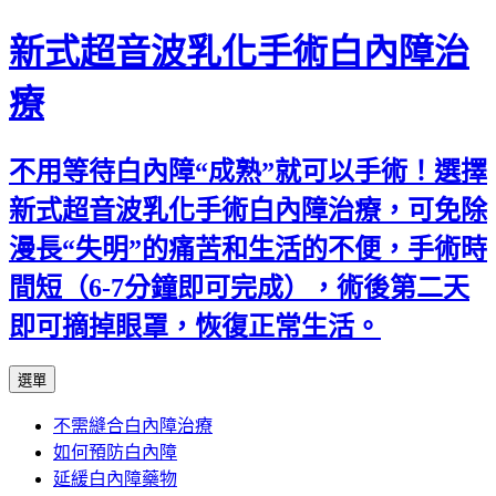
新式超音波乳化手術白內障治
療
不用等待白內障“成熟”就可以手術！選擇
新式超音波乳化手術白內障治療，可免除
漫長“失明”的痛苦和生活的不便，手術時
間短（6-7分鐘即可完成），術後第二天
即可摘掉眼罩，恢復正常生活。
跳
選單
至
不需縫合白內障治療
主
如何預防白內障
要
延緩白內障藥物
內