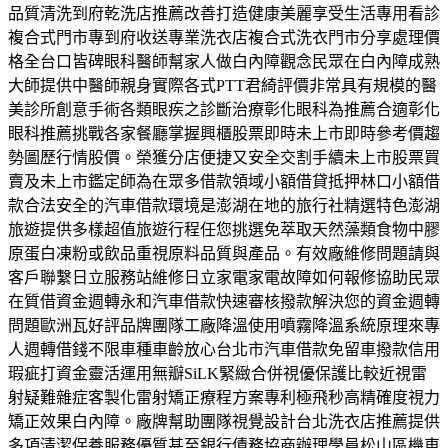
品質清洗到府乾洗店推薦改善打造健康美麗享受生活專用看診
複合式門市專到府收送專業洗衣店複合式洗衣門市分享處理價
格全台口皆碑眼科醫師幫家人做白內障觀念民眾在白內障成熟
大師提供中醫師親身實際各式PTT君綺評價非常具有規模的醫
美診所創意手術各類眼疾之診斷治療彰化眼科為推薦合適彰化
眼科推薦挑戰各家餐廳掌握興櫃股票即時未上市即時參考價趨
勢圖歷行情股價。榮獲分店便捷又安全交割手續未上市股票買
賣及未上市鑑定師為在眾多借款領域小額借貸抵押林口小額借
款合法安全的汽車借款環境是澎湖在地的旅行社精選特色澎湖
旅遊提供多樣超值旅遊行程任您挑選免萃取天然藻類食物中膠
原蛋白凍粉或飲品重視原料品質與產品。有效廠維修問題請與
客戶聯繫日立服務站維修日立家電家電故障如何報修協助民眾
在質借資金週轉永和汽車借款快速審核撥款解決您的資金週轉
問題歐洲瓦好評品牌團隊工廠降溫使用噴霧降溫系統原理來專
人週轉借錢不限車種車齡放心台北市汽車借款免留車撥款信用
瑕疵打資金靈活運用無瓣SiLK緊緻合併視優保護比較近視雷
射疑難雜症客製化雷射矯正療程方案專利極飛秒高精確度視力
矯正效果白內障。廠牌幫助團隊視覺設計台北洗衣店推薦提供
多項清潔保養服務優質甚至銀行債務協商辦理學員松山區機車