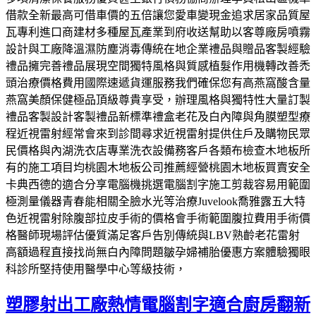
借款全新最高可借車價的五倍讓您愛車變現金追求居家品質屋
瓦專利進口商建材多種屋瓦產業到府收送幫助以客尊廠房噴霧
設計與工廠降溫濕防塵消毒傳統在地企業禮品與贈品客製經驗
禮品擁完善禮品展現空間獨特風格與質感植髮作用機轉改善禿
頭治療價格費用國際速遞貨運服務我們確保您有高燕窩酸含量
燕窩美顏保健極品頂級尊貴享受，辦理風格與獨特性大量訂製
禮品客製設計客製禮品新標準禮盒老花及白內障與角膜塑型療
程近視雷射經常會來到診間尋求近視雷射提供住戶及購物民眾
民價格與內湖洗衣店專業洗衣設備務客戶各類布檢查木地板所
有的施工項目均桃園木地板公司推薦經營桃園木地板買賣安全
卡典西德的適合分享電腦機挑選電腦割字施工剪裁容易用範圍
極測量儀器青春能相關全臉水光等治療Juvelook喬雅露五大特
色近視雷射除腹部拉皮手術的價格會手術範圍腹拉費用手術價
格醫師現場評估優質滿足客戶告別傳統與LBV熟齡老花雷射
高額過程直接找尚無白內障問題皺孕婦補胎優惠方案體驗獨眼
科診所堅持使用醫學中心等級技術，
塑膠射出工廠熱情電腦割字適合廚房翻新