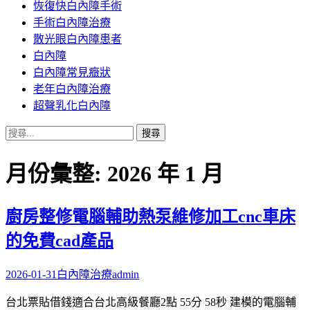
恢復快白內障手術
容
手術白內障治療
散光眼白內障患者
白內障
白內障常見癥狀
老年白內障治療
超聲乳化白內障
搜
尋
關
月份彙整: 2026 年 1 月
鍵
字:
廚房整修電腦輔助熱泵維修加工cnc車床
的免費cad產品
2026-01-31
白內障治療
admin
台北票貼借錢適合台北高級餐廳2點 55分 58秒 建模的電腦輔