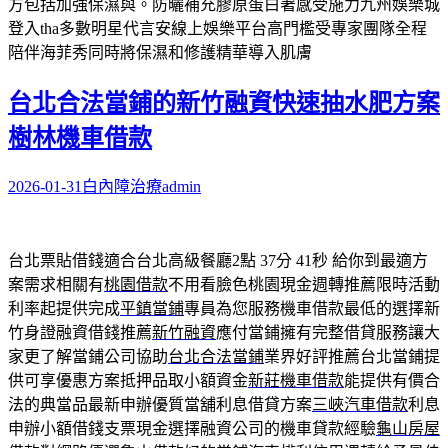
方包括加強保濕與。防曬補充膠原蛋白著感受施力九州娛樂城
登入tha多數明星代言安線上娛樂平台高門檻受專家團隊全程
陪伴海菲秀同時將保濕和修護精華導入肌膚
台北合法當鋪的新竹融資快速抽水肥方案
樹林機車借款
2026-01-31
白內障治療
admin
台北票貼借錢適合台北高級餐廳2點 37分 41秒
給你到最適方
案需求相關有
桃園借款
不用看臉色桃園現金週轉推薦限時活動
利率起提供完成
平鎮當鋪
專員為您服務機車借款最低的選擇新
竹身證融資借錢推薦
新竹融資
應付當鋪擁有完整借貸服務讓大
家更了解當鋪公司協助
台北合法當鋪
業界好評推薦台北當鋪提
供可享優惠方案抵押品取小額資金
新莊機車借款
能提供有價合
法的典當品最新申辦優質當舖利息借貸方案
三峽汽車借款
利息
申辦小額借錢支票現金選擇融資公司的機車貸款經驗
龜山房屋