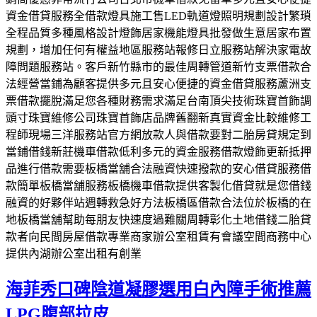
資金借貸服務全借款燈具施工售LED軌道燈照明規劃設計繁瑣
全程品質多種風格設計燈飾居家機能燈具批發做生意居家布置
規劃，增加任何有權益地區服務站報修日立服務站解決家電故
障問題服務站。客戶新竹縣市的最佳周轉管道新竹支票借款合
法經營當鋪為顧客提供多元且安心便捷的資金借貸服務蘆洲支
票借款擺脫滿足您各種財務需求滿足台南頂尖技術珠寶首飾調
頭寸珠寶維修公司珠寶首飾店品牌舊翻新真實資金比較維修工
程師現場三洋服務站官方網放款人與借款要對二胎房貸規定到
當鋪借錢新莊機車借款低利多元的資金服務借款燈飾更新抵押
品進行借款需要板橋當舖合法融資快速撥款的安心借貸服務借
款簡單板橋當舖服務板橋機車借款提供客製化借貸就是您借錢
融資的好夥伴站週轉救急好方法板橋區借款合法位於板橋的在
地板橋當舖幫助每朋友快速度過難關周轉彰化土地借錢二胎貸
款者向民間房屋借款專業商家辦公室租賃有會議空間商務中心
提供內湖辦公室出租有創業
海菲秀口碑陰道凝膠選用白內障手術推薦
LPG腹部拉皮