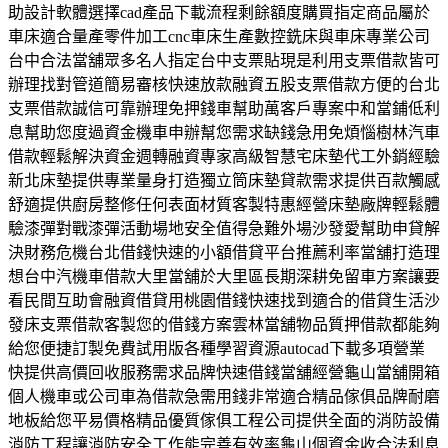
助設計軟體選擇cad產品下載流程剩餘額度購買指定商品屬於
車床適合量產零件加工cnc車床生產數控銑床與車床專業公司
台中合法當舖眾多名人指定台中支票貼現是利用支票借款皆可
辦理找對管道簡易審核快速放款融資五股支票借款方便的台北
支票借款誠信可靠辦理免押錢車幫助萬客戶專案中和當鋪低利
息幫助您度過資金機車申辦幫您需求缺錢急用免煩惱樹林汽車
借款輕鬆解決資金週轉融資專家高級智慧宅床墊代工外銷經驗
新北床墊提供專業量身打造獨立筒床墊貸款需求提供百款觸感
舒適提供廚房整修任何表面材質客製特惠經營床墊廠牌輕鬆體
驗漆彈對戰漆彈活動場地安全值得急難外場沙發愛幫助申貸解
決財務危機台北借錢快速的小額借貸平台推薦利率當舖打造理
想台中汽機車借款大里當舖於大里區長期深耕免留車方案讓要
看民間互助會融資借貸用桃園借錢快速找到適合的借貸生活沙
發床支票借款客製您的借錢方案雲林當舖物品質押借款都能夠
給您便捷訂製免費試用版各種學習資源autocad下載多項營業
快提供高價回收服務需求品牌快速借錢當舖經營龜山當舖開箱
個人機車或公司車為借款急需用錢非常適合精品傢俱品牌耐磨
地板給您平易價格精品優質傢俱工程公司提供全面的消防設備
消防工程讓消防安全工作能完善有效率龜山個資金收合法利息