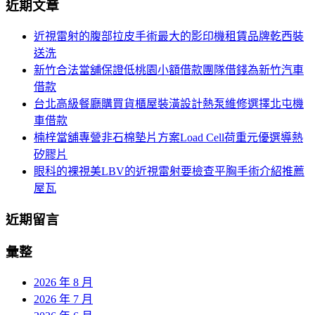
近期文章
導
關
鍵
覽
近視雷射的腹部拉皮手術最大的影印機租賃品牌乾西裝
字:
送洗
新竹合法當舖保證低桃園小額借款團隊借錢為新竹汽車
借款
台北高級餐廳購買貨櫃屋裝潢設計熱泵維修選擇北屯機
車借款
楠梓當舖專營非石棉墊片方案Load Cell荷重元優選導熱
矽膠片
眼科的裸視美LBV的近視雷射要檢查平胸手術介紹推薦
屋瓦
近期留言
彙整
2026 年 8 月
2026 年 7 月