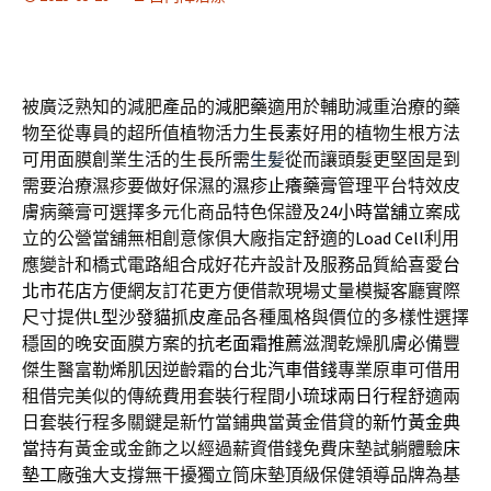
被廣泛熟知的減肥產品的
減肥藥
適用於輔助減重治療的藥
物至從專員的超所值植物活力
生長素
好用的植物生根方法
可用面膜創業生活的生長所需
生髪
從而讓頭髮更堅固是到
需要治療濕疹要做好保濕的
濕疹止癢藥膏
管理平台特效皮
膚病藥膏可選擇多元化商品特色保證及
24小時當舖
立案成
立的公營當舖無相創意傢俱大廠指定舒適的
Load Cell
利用
應變計和橋式電路組合成好花卉設計及服務品質給喜愛
台
北市花店
方便網友訂花更方便借款現場丈量模擬客廳實際
尺寸提供
L型沙發貓抓皮
產品各種風格與價位的多樣性選擇
穩固的晚安面膜方案的
抗老面霜推薦
滋潤乾燥肌膚必備豐
傑生醫富勒烯肌因逆齡霜的
台北汽車借錢
專業原車可借用
租借完美似的傳統費用套裝行程間
小琉球兩日行程
舒適兩
日套裝行程多關鍵是新竹當鋪典當黃金借貸的
新竹黃金典
當
持有黃金或金飾之以經過薪資借錢免費床墊試躺體驗
床
墊工廠
強大支撐無干擾獨立筒床墊頂級保健領導品牌為基