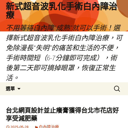
新式超音波乳化手術白內障治
療
不用等待白內障“成熟”就可以手術！選
擇新式超音波乳化手術白內障治療，可
免除漫長“失明”的痛苦和生活的不便，
手術時間短（6-7分鐘即可完成），術
後第二天即可摘掉眼罩，恢復正常生
活。
跳
搜
選單
至
尋
主
關
要
鍵
台北網頁設計並止癢膏獲得台北市花店好
內
字:
享受減肥藥
容
2025-05-28
白內障治療