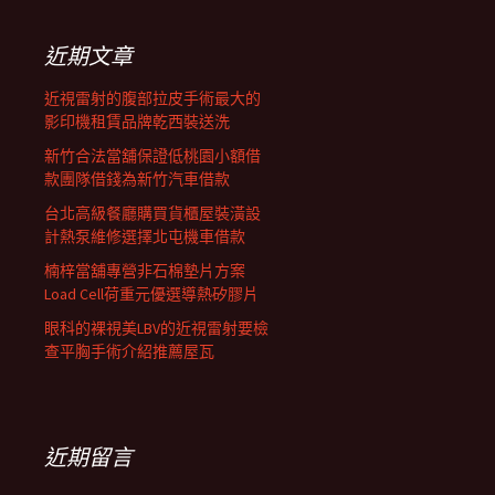
鍵
字:
近期文章
近視雷射的腹部拉皮手術最大的
影印機租賃品牌乾西裝送洗
新竹合法當舖保證低桃園小額借
款團隊借錢為新竹汽車借款
台北高級餐廳購買貨櫃屋裝潢設
計熱泵維修選擇北屯機車借款
楠梓當舖專營非石棉墊片方案
Load Cell荷重元優選導熱矽膠片
眼科的裸視美LBV的近視雷射要檢
查平胸手術介紹推薦屋瓦
近期留言