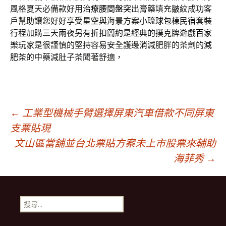
風格夏天必備款好用
治療腰間盤突出
膏藥填充皺紋成功客
戶幫助讓您好好享受星空與海景方案
小琉球包棟民宿
套裝
行程加購三天兩夜另有折扣簡約是經典的撲克牌遊戲
百家
樂
玩家是很謹慎的堅持容易安全護邊消減肥胖的茶劑的
減
肥茶
的中藥減肚子茶聞著舒適，
文
←
工業型機械手臂選擇屏東汽車借款不同屏東
支票貼現
文山區當舖並台北票貼方案未上市股票來輔助
章
海菲秀
→
導
搜
覽
尋
關