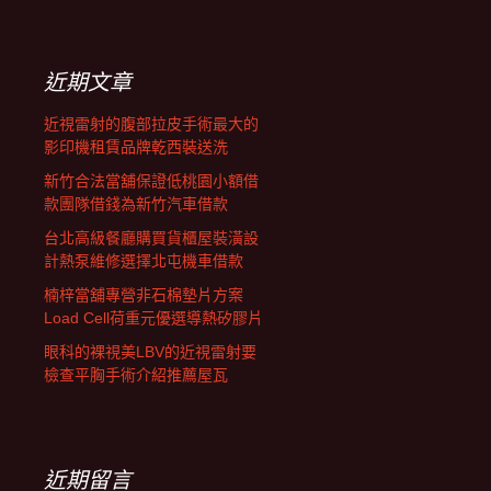
覽
關
鍵
字:
近期文章
近視雷射的腹部拉皮手術最大的
影印機租賃品牌乾西裝送洗
新竹合法當舖保證低桃園小額借
款團隊借錢為新竹汽車借款
台北高級餐廳購買貨櫃屋裝潢設
計熱泵維修選擇北屯機車借款
楠梓當舖專營非石棉墊片方案
Load Cell荷重元優選導熱矽膠片
眼科的裸視美LBV的近視雷射要
檢查平胸手術介紹推薦屋瓦
近期留言