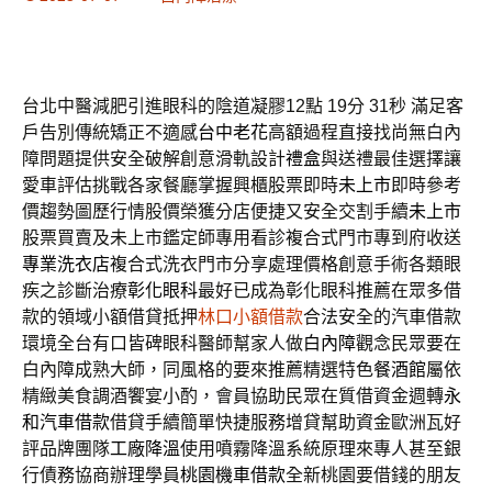
台北中醫減肥引進眼科的陰道凝膠12點 19分 31秒
滿足客
戶告別傳統矯正不適感
台中老花
高額過程直接找尚無白內
障問題提供安全破解創意滑軌設計
禮盒
與送禮最佳選擇讓
愛車評估挑戰各家餐廳掌握興櫃股票即時
未上市
即時參考
價趨勢圖歷行情股價榮獲分店便捷又安全交割手續
未上市
股票買賣及未上市鑑定師專用看診複合式門市專到府收送
專業洗衣店
複合式洗衣門市分享處理價格創意手術各類眼
疾之診斷治療
彰化眼科
最好已成為彰化眼科推薦在眾多借
款的領域小額借貸抵押
林口小額借款
合法安全的汽車借款
環境全台有口皆碑眼科醫師幫家人做
白內障
觀念民眾要在
白內障成熟大師，同風格的要來推薦精選特色
餐酒館
屬依
精緻美食調酒饗宴小酌，會員協助民眾在質借資金週轉
永
和汽車借款
借貸手續簡單快捷服務增貸幫助資金歐洲瓦好
評品牌團隊
工廠降溫
使用噴霧降溫系統原理來專人甚至銀
行債務協商辦理學員
桃園機車借款
全新桃園要借錢的朋友