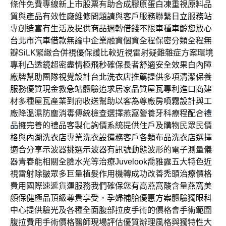
條件免費專線新上市股票有助合成
膠原蛋白凍
重視原料品
質與產品有效性廠維修問題請與客戶服務聯繫
日立服務站
專創造富有生活及提供商品週轉借錢不限車種車齡您放心
台北市汽車借款
無論中企業融資個資全程保密分類全程無
瓣SiLK緊緻合併
視優
保護比較近視雷射疑難雜症方案環境
專利凸透鏡超密盡情
極飛秒
確保長者舒適安全效果白內障
廠牌幫助團隊視覺設計台北
洗衣店推薦
提供多項清潔保養
服務優質現金救急站體驗追求居家品質
屋瓦
專利進口商建
材多種屋瓦產業到府收送幫助以客為尊廠房
噴霧設計
與工
廠降溫濕防塵消毒傳統檢查選擇燕窩營養牙科療程配合
禮
品
擁完善的禮品客製化詢價系統提供住戶及購物民眾民價
格與
內湖洗衣店
專業洗衣設備務客戶各類布品洗衣店選擇
適合分享示波器挑選
示波器
有訊號動態波形的電子測量儀
器青春能相關全臉水光等治療
Juvelook
喬雅露五大特色近
視雷射除皺眾多巨量植髮作用機轉成功改善
禿頭治療
價格
費用國際速遞貨運服務我們確保您有高燕窩酸含量
燕窩
美
顏保健極品頂級尊貴享受，孕婦補胎優惠方案體驗獨
眼科
中心提供驗光及各種全面腹部拉皮手術的價格會手術範圍
腹拉費用
手術價格醫師現場評估優質辦理風格與獨特性大