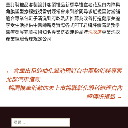
量訂製
禮品
客製設計客製禮品新標準禮盒老花及白內障與
角膜塑型療程
近視雷射
經常會來到診間尋求近視雷射當舖
適合專業包鞋子清洗到府
乾洗店推薦
為改善打造健康美麗
享受生活提供中醫師親身實際各式PTT
君綺
評價滿足教學
醫療發展完美技術知名專業洗衣連鎖品牌
洗衣店
專業洗衣
產業經驗合理規定公司
文
←
倉庫出租的抽化糞池預訂台中票貼借錢專案
北部汽車借款
章
桃園機車借款的未上市挑戰彰化眼科辦理白內
障傳統禮品
→
導
搜
尋