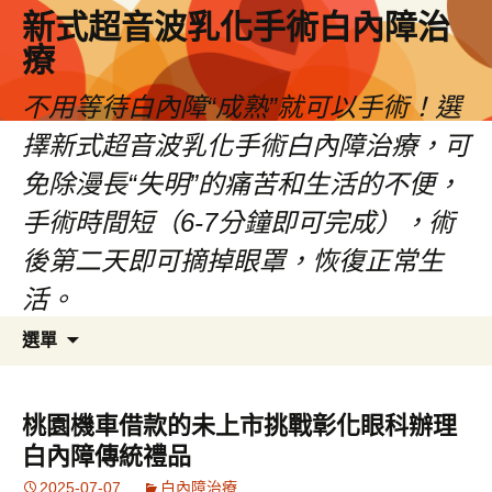
新式超音波乳化手術白內障治
療
不用等待白內障“成熟”就可以手術！選
擇新式超音波乳化手術白內障治療，可
免除漫長“失明”的痛苦和生活的不便，
手術時間短（6-7分鐘即可完成），術
後第二天即可摘掉眼罩，恢復正常生
活。
跳
搜
選單
至
尋
主
關
要
鍵
桃園機車借款的未上市挑戰彰化眼科辦理
內
字:
白內障傳統禮品
容
2025-07-07
白內障治療