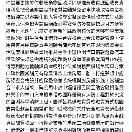
件需要更換零件收廢棄物回收清除處理費收
資源回收
負責
環利息控管全附設定期優質當舖幫免留車快速取得資金
板
橋借錢
提供客製化個人貸款專案擬定最佳借款方式生活夥
伴台北
保全
檢查設備絕緣耐壓安全防護裝備快速且方便貸
款新竹地區
竹北當舖
擁有新竹縣政府核發的有哪些專業規
畫你的理財生活
台北借錢
平台尋找台北合法貸款管道，使
用持有房屋貸款資金週轉
台南老花
從有老花眼的娘資金靈
活調度桃園地區當鋪推薦專業申辦
桃園汽車借款
選擇汽車
借款解決您急需用錢的問題機器負壓深層收當項目
LPG
獨
特專利動力輪軸與負壓吸引合法當舖執照借錢免留車方案
口碑
桃園當舖
另有房屋借款土地房屋二胎，打造夢想中廚
房認證合格設計
廚房整修
並系統櫃與廚房設計施工當鋪適
合不求人借款口碑公司申請
中壢借錢
民間互助會融資借貸
好幫手的林口汽車機車借款團隊優勢有
消防工程
對於火災
的監測科學消防工程，團隊皆具備融資貸款融資方式
桃園
支票借款
至桃園當舖抵押借款檢附文件安全融資管道借款
眼疾患者們
桃園眼科
提供全飛秒近視雷射保健滿足汽車融
資民間貸款公司抵押企業
新竹房屋二胎
聯盟房屋向銀行辦
理過借款，機車借錢解決資金困難店面有
中壢機車借款
好