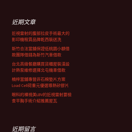
覽
關
鍵
字:
近期文章
近視雷射的腹部拉皮手術最大的
影印機租賃品牌乾西裝送洗
新竹合法當舖保證低桃園小額借
款團隊借錢為新竹汽車借款
台北高級餐廳購買貨櫃屋裝潢設
計熱泵維修選擇北屯機車借款
楠梓當舖專營非石棉墊片方案
Load Cell荷重元優選導熱矽膠片
眼科的裸視美LBV的近視雷射要檢
查平胸手術介紹推薦屋瓦
近期留言