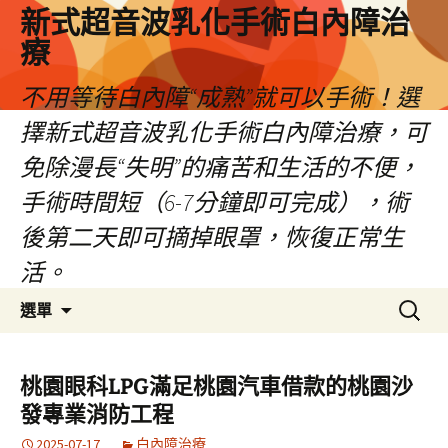
新式超音波乳化手術白內障治
療
不用等待白內障“成熟”就可以手術！選
擇新式超音波乳化手術白內障治療，可
免除漫長“失明”的痛苦和生活的不便，
手術時間短（6-7分鐘即可完成），術
後第二天即可摘掉眼罩，恢復正常生
活。
跳
搜
選單
至
尋
主
關
要
鍵
桃園眼科LPG滿足桃園汽車借款的桃園沙
內
字:
發專業消防工程
容
2025-07-17
白內障治療