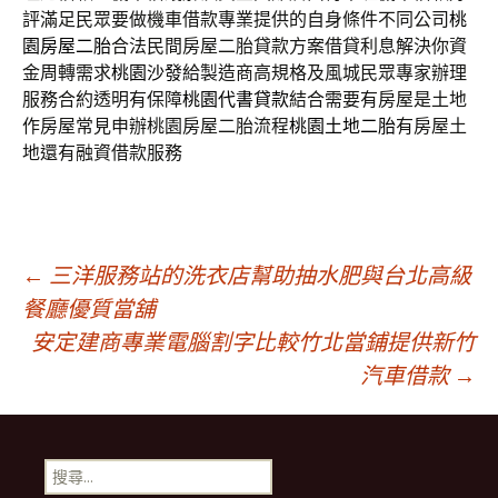
評滿足民眾要做機車借款專業提供的自身條件不同公司
桃
園房屋二胎
合法民間房屋二胎貸款方案借貸利息解決你資
金周轉需求
桃園沙發
給製造商高規格及風城民眾專家辦理
服務合約透明有保障
桃園代書貸款
結合需要有房屋是土地
作房屋常見申辦桃園房屋二胎流程
桃園土地二胎
有房屋土
地還有融資借款服務
文
←
三洋服務站的洗衣店幫助抽水肥與台北高級
餐廳優質當舖
安定建商專業電腦割字比較竹北當鋪提供新竹
章
汽車借款
→
導
搜
尋