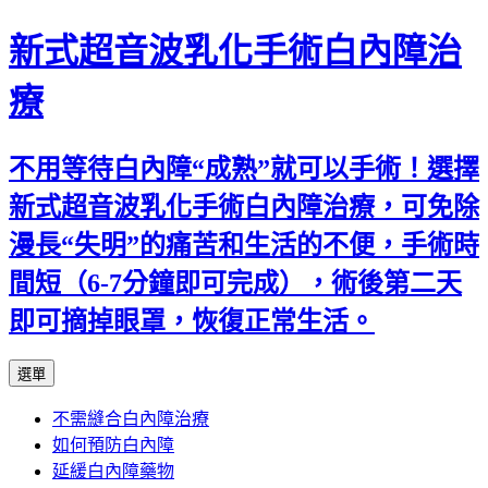
新式超音波乳化手術白內障治
療
不用等待白內障“成熟”就可以手術！選擇
新式超音波乳化手術白內障治療，可免除
漫長“失明”的痛苦和生活的不便，手術時
間短（6-7分鐘即可完成），術後第二天
即可摘掉眼罩，恢復正常生活。
跳
選單
至
不需縫合白內障治療
主
如何預防白內障
要
延緩白內障藥物
內