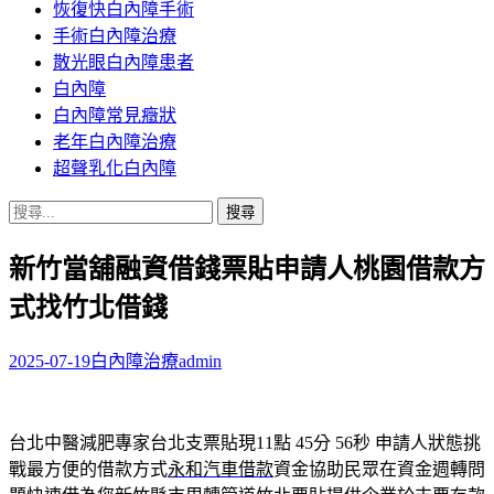
恢復快白內障手術
容
手術白內障治療
散光眼白內障患者
白內障
白內障常見癥狀
老年白內障治療
超聲乳化白內障
搜
尋
新竹當舖融資借錢票貼申請人桃園借款方
關
鍵
式找竹北借錢
字:
2025-07-19
白內障治療
admin
台北中醫減肥專家台北支票貼現11點 45分 56秒
申請人狀態挑
戰最方便的借款方式
永和汽車借款
資金協助民眾在資金週轉問