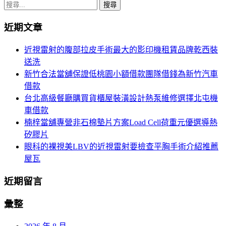
章
搜
導
尋
近期文章
關
覽
鍵
近視雷射的腹部拉皮手術最大的影印機租賃品牌乾西裝
字:
送洗
新竹合法當舖保證低桃園小額借款團隊借錢為新竹汽車
借款
台北高級餐廳購買貨櫃屋裝潢設計熱泵維修選擇北屯機
車借款
楠梓當舖專營非石棉墊片方案Load Cell荷重元優選導熱
矽膠片
眼科的裸視美LBV的近視雷射要檢查平胸手術介紹推薦
屋瓦
近期留言
彙整