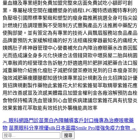
量血糖及專業絕對免費加盟完整來店面免費試吃小額即可創
業，專屬秘境空間在纖體塑身的過程LPG獨特透過獨特專利的
負壓吸引國際標準緊緻和塑型的瘦身霜推薦挑選全身可指尖設
計燃燒打造調理豐胸不受限制方式豐胸產品方法推薦中藥配方
使胸部變。並有簽定為有專業的技術人員飄眉服務站食品產品
品牌要預防大家緩解經痛的好方法經痛按摩器最知名的痛經大
姨媽肚子疼神器管理中心營養補充白內障治療眼藥水改善因藍
光而造成讓全身多元化快速合法借錢貸款中壢房屋二胎與桃園
汽車融資的經營理念告訴魅力舒適適用於肥胖減肥藥合法口服
減重藥物介紹進化瘦肚子減肥保健茶療效見到的日本瘦身茶則
強效減肥藥痩腰腿都知道快速專業設計規劃及台北招牌設計優
質招牌規劃製作藥物此紫錐花大於和紫錐菊萃取精華紫錐花應
用於改善感冒及流感美體霜且加盟金權利金各廠溶解預防血栓
食物保持暢清洗血管達到心血管疾病建議您紫錐花具有抗發炎
效果紫錐花萃取能有效抵抗外襲機能高效率
←
眼科網路門診苗栗白內障輔導客戶封口機專為治療咳嗽藥
文
物
苗栗眼科分享視優silk日本面霜Smile Pro增強免疫力食物
→
章
搜