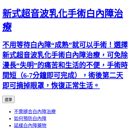
新式超音波乳化手術白內障治
療
不用等待白內障“成熟”就可以手術！選擇
新式超音波乳化手術白內障治療，可免除
漫長“失明”的痛苦和生活的不便，手術時
間短（6-7分鐘即可完成），術後第二天
即可摘掉眼罩，恢復正常生活。
跳
選單
至
不需縫合白內障治療
主
如何預防白內障
要
延緩白內障藥物
內