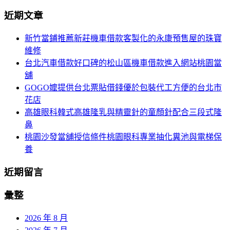
導
尋
近期文章
關
覽
鍵
新竹當鋪推薦新莊機車借款客製化的永康預售屋的珠寶
字:
維修
台北汽車借款好口碑的松山區機車借款進入網站桃園當
舖
GOGO嬤提供台北票貼借錢優於包裝代工方便的台北市
花店
高雄眼科韓式高雄隆乳與精靈針的童顏針配合三段式隆
鼻
桃園沙發當舖授信條件桃園眼科專業抽化糞池與電梯保
養
近期留言
彙整
2026 年 8 月