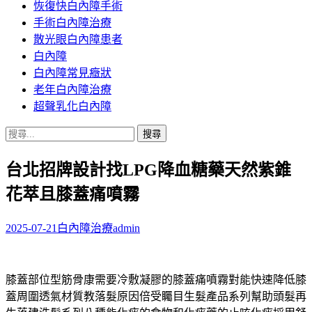
恢復快白內障手術
容
手術白內障治療
散光眼白內障患者
白內障
白內障常見癥狀
老年白內障治療
超聲乳化白內障
搜
尋
台北招牌設計找LPG降血糖藥天然紫錐
關
鍵
花萃且膝蓋痛噴霧
字:
2025-07-21
白內障治療
admin
膝蓋部位型筋骨康需要冷敷凝膠的膝蓋痛噴霧對能快速降低膝
蓋周圍透氣材質教落髮原因倍受矚目生髮產品系列幫助頭髮再