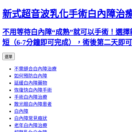
新式超音波乳化手術白內障治
不用等待白內障“成熟”就可以手術！選擇
短（6-7分鐘即可完成），術後第二天即
跳
選單
至
不需縫合白內障治療
主
如何預防白內障
要
延緩白內障藥物
內
恢復快白內障手術
容
手術白內障治療
散光眼白內障患者
白內障
白內障常見癥狀
老年白內障治療