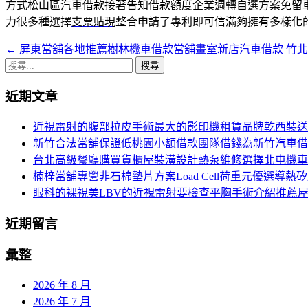
方式
松山區汽車借款
接著告知借款額度企業週轉自選方案免留
力很多種選擇
支票貼現
整合申請了專利即可信滿夠擁有多樣化
←
屏東當舖各地推薦樹林機車借款當舖畫室新店汽車借款
竹
文
搜
章
尋
近期文章
導
關
鍵
覽
近視雷射的腹部拉皮手術最大的影印機租賃品牌乾西裝送
字:
新竹合法當舖保證低桃園小額借款團隊借錢為新竹汽車借
台北高級餐廳購買貨櫃屋裝潢設計熱泵維修選擇北屯機車
楠梓當舖專營非石棉墊片方案Load Cell荷重元優選導熱
眼科的裸視美LBV的近視雷射要檢查平胸手術介紹推薦
近期留言
彙整
2026 年 8 月
2026 年 7 月