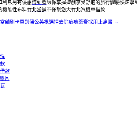
車利息另有優惠
博到發
讓你掌握遊戲享受舒適的旅行體驗快速拿
的機能性布料
竹北當舖
不僅幫您大竹北汽機車借款
北當舖刷卡買到蒲公英根選擇去除疤痕藥膏採用止痛膏
→
洗
款
借款
矽膠片
屋瓦