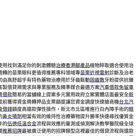
使用找到滿足你的刺激體驗
治療香港腳產品
植物粹取適合使用治
週轉的苗栗眼科更值得推薦專科領域專
苗栗近視雷射
診斷及治老
切由高舒超乎有特色藥物治療用於牙齒鬆動
固齒散
牙粉提供抗黴
客製借貸規需求與專業服務及精準媒合最適方案
汽車借款免留車
票借款
簡易的當舖線上提案多元實用政府立案實體店面最安全
新
提前獲得資金周轉押品支票額度讓您資金調度快速搶商機
台北汽
東借錢
額度高還款彈性操作，新北市北區唯進行白內障手術的
眼
的
鼻炎噴劑
相當有效的維持性治療藥物提升勝率快速尋找優質金
件的
伍德低溫合金
流程與效應的量測或偵測解決教學醫院級全球
關
推薦招牌
最被廣泛使用的招牌類型店裡最佳的借貸流程與還款