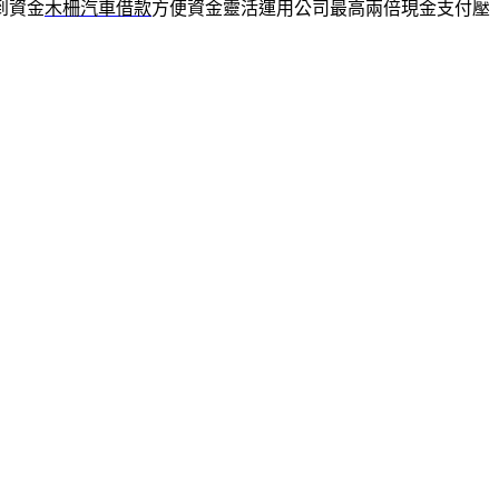
到資金
木柵汽車借款
方便資金靈活運用公司最高兩倍現金支付壓